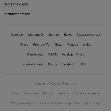
Skórzane klapki
Perfumy damskie
Gazeta.pl
Wiadomości
Sport.pl
Biznes
Gazeta Wyborcza
Praca
Program TV
Buzz
Pogoda
Wideo
Wyniki Lotto
Tok.FM
Redakcja - O Nas
Kontakt - Plotek
Poczta
Facebook
RSS
Copyright © Gazeta.pl sp. z o.o.
O Nas
Staże u nas
Kontakt
Reklama
Polityka prywatności
Wszystkie artykuły
Zasady korzystania z portalu
Zgłoś uwagi