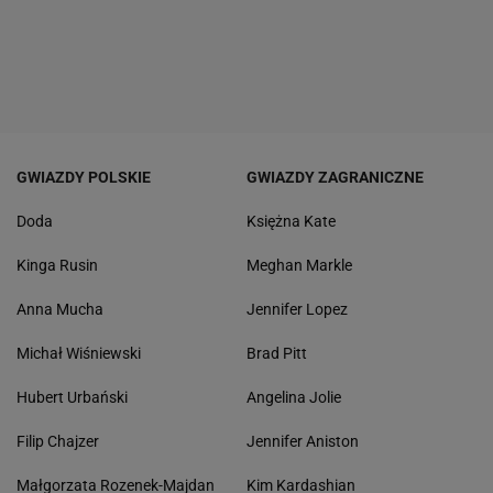
GWIAZDY POLSKIE
GWIAZDY ZAGRANICZNE
Doda
Księżna Kate
Kinga Rusin
Meghan Markle
Anna Mucha
Jennifer Lopez
Michał Wiśniewski
Brad Pitt
Hubert Urbański
Angelina Jolie
Filip Chajzer
Jennifer Aniston
Małgorzata Rozenek-Majdan
Kim Kardashian