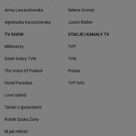
Anna Lewandowska
Selena Gomez
Agnieszka Kaczorowska
Justin Bieber
TV SHOW
STACJE I KANAŁY TV
Milionerzy
TVP
Dzień Dobry TVN
TVN
The Voice Of Poland
Polsat
Hotel Paradise
TVP Info
Love Island
Taniec z gwiazdami
Rolnik Szuka Żony
M jak miłość