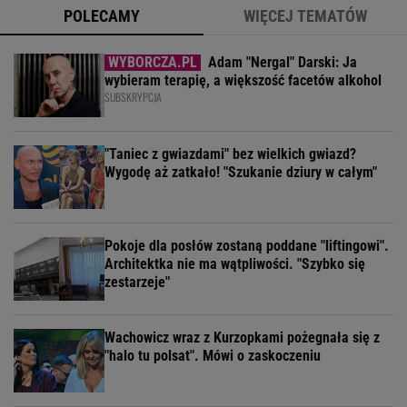
POLECAMY
WIĘCEJ TEMATÓW
Adam "Nergal" Darski: Ja
wybieram terapię, a większość facetów alkohol
SUBSKRYPCJA
"Taniec z gwiazdami" bez wielkich gwiazd?
Wygodę aż zatkało! "Szukanie dziury w całym"
Pokoje dla posłów zostaną poddane "liftingowi".
Architektka nie ma wątpliwości. "Szybko się
zestarzeje"
Wachowicz wraz z Kurzopkami pożegnała się z
"halo tu polsat". Mówi o zaskoczeniu