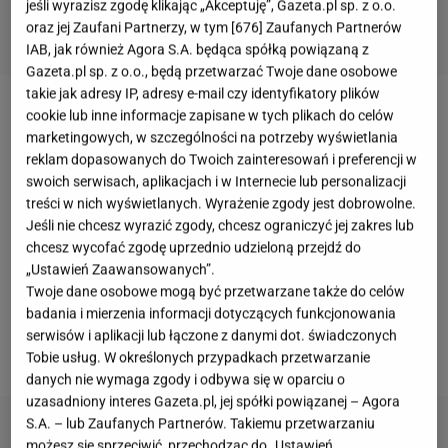
jeśli wyrazisz zgodę klikając „Akceptuję”, Gazeta.pl sp. z o.o.
oraz jej Zaufani Partnerzy, w tym [
676
] Zaufanych Partnerów
IAB, jak również Agora S.A. będąca spółką powiązaną z
Gazeta.pl sp. z o.o., będą przetwarzać Twoje dane osobowe
takie jak adresy IP, adresy e-mail czy identyfikatory plików
cookie lub inne informacje zapisane w tych plikach do celów
Anna Kurnikowa
i jej partner,
Enrique Iglesias
w
marketingowych, w szczególności na potrzeby wyświetlania
połowie grudnia 2017 roku
po raz pierwszy zostali
reklam dopasowanych do Twoich zainteresowań i preferencji w
rodzicami
. Na świat przyszły ich bliźnięta: chłopiec i
swoich serwisach, aplikacjach i w Internecie lub personalizacji
treści w nich wyświetlanych. Wyrażenie zgody jest dobrowolne.
dziewczynka. Parze do samego końca udało się
Jeśli nie chcesz wyrazić zgody, chcesz ograniczyć jej zakres lub
utrzymać ciążę w sekrecie.
W sieci pojawiły się
chcesz wycofać zgodę uprzednio udzieloną przejdź do
liczne głosy, że tenisistka wcale nie urodziła
.
„Ustawień Zaawansowanych”.
Dowodem na to, według komentujących, ma być
Twoje dane osobowe mogą być przetwarzane także do celów
badania i mierzenia informacji dotyczących funkcjonowania
nagranie z czasu, kiedy tenisistka była już rzekomo
serwisów i aplikacji lub łączone z danymi dot. świadczonych
w 4. miesiącu i miała idealnie płaski brzuch.
Tobie usług. W określonych przypadkach przetwarzanie
danych nie wymaga zgody i odbywa się w oparciu o
uzasadniony interes Gazeta.pl, jej spółki powiązanej – Agora
S.A. – lub Zaufanych Partnerów. Takiemu przetwarzaniu
możesz się sprzeciwić, przechodząc do „Ustawień