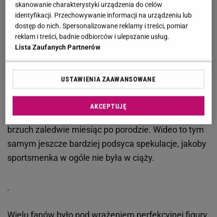
skanowanie charakterystyki urządzenia do celów
identyfikacji. Przechowywanie informacji na urządzeniu lub
dostęp do nich. Spersonalizowane reklamy i treści, pomiar
reklam i treści, badnie odbiorców i ulepszanie usług.
Lista Zaufanych Partnerów
USTAWIENIA ZAAWANSOWANE
Teraz Anna Kurnikowa opublikowała na Instagramie
AKCEPTUJĘ
nagranie z treningu, na którym widać jej płaski
brzuch zaledwie miesiąc po porodzie. Wideo to tym
samym jeszcze bardziej podsyca spekulacje, jakoby
sportsmenka w ogóle nie była w ciąży.
Wielu fanów było pod wrażeniem perfekcyjnej figury