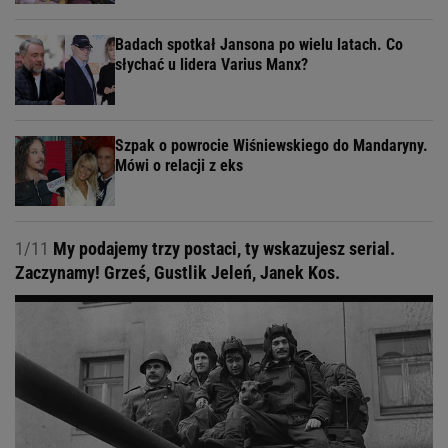
Badach spotkał Jansona po wielu latach. Co
słychać u lidera Varius Manx?
Szpak o powrocie Wiśniewskiego do Mandaryny.
Mówi o relacji z eks
1/11
My podajemy trzy postaci, ty wskazujesz serial.
Zaczynamy! Grześ, Gustlik Jeleń, Janek Kos.