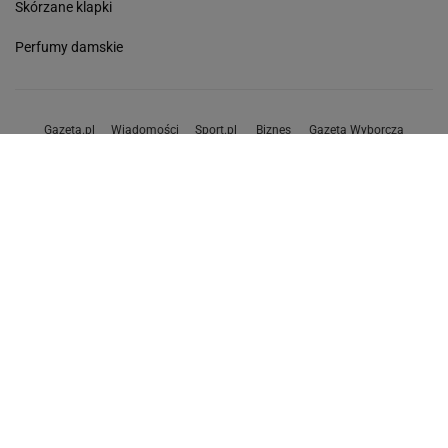
Skórzane klapki
Perfumy damskie
Gazeta.pl
Wiadomości
Sport.pl
Biznes
Gazeta Wyborcza
Praca
Program TV
Buzz
Pogoda
Wideo
Wyniki Lotto
Tok.FM
Redakcja - O Nas
Kontakt - Plotek
Poczta
Facebook
RSS
Copyright © Gazeta.pl sp. z o.o.
O Nas
Staże u nas
Kontakt
Reklama
Polityka prywatności
Wszystkie artykuły
Zasady korzystania z portalu
Zgłoś uwagi
Ustawienia prywatności