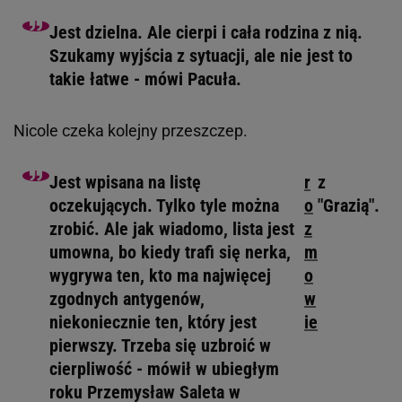
Jest dzielna. Ale cierpi i cała rodzina z nią.
Szukamy wyjścia z sytuacji, ale nie jest to
takie łatwe - mówi Pacuła.
Nicole czeka kolejny przeszczep.
Jest wpisana na listę
r
z
oczekujących. Tylko tyle można
o
"Grazią".
zrobić. Ale jak wiadomo, lista jest
z
umowna, bo kiedy trafi się nerka,
m
wygrywa ten, kto ma najwięcej
o
zgodnych antygenów,
w
niekoniecznie ten, który jest
ie
pierwszy. Trzeba się uzbroić w
cierpliwość - mówił w ubiegłym
roku Przemysław Saleta w