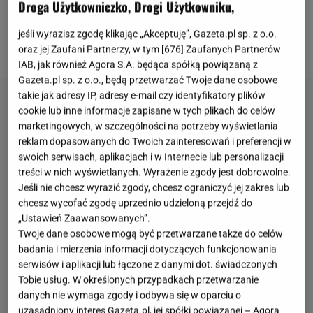
Droga Użytkowniczko, Drogi Użytkowniku,
Nicole, córka Ewy Pacuły i Przemysława Salety
znowu jest dializowana. Nerka, jaką otrzymała od
jeśli wyrazisz zgodę klikając „Akceptuję”, Gazeta.pl sp. z o.o.
taty, niestety nie wytrzymała zbyt długo.
oraz jej Zaufani Partnerzy, w tym [
676
] Zaufanych Partnerów
IAB, jak również Agora S.A. będąca spółką powiązaną z
Gazeta.pl sp. z o.o., będą przetwarzać Twoje dane osobowe
takie jak adresy IP, adresy e-mail czy identyfikatory plików
cookie lub inne informacje zapisane w tych plikach do celów
marketingowych, w szczególności na potrzeby wyświetlania
reklam dopasowanych do Twoich zainteresowań i preferencji w
swoich serwisach, aplikacjach i w Internecie lub personalizacji
treści w nich wyświetlanych. Wyrażenie zgody jest dobrowolne.
Jeśli nie chcesz wyrazić zgody, chcesz ograniczyć jej zakres lub
chcesz wycofać zgodę uprzednio udzieloną przejdź do
„Ustawień Zaawansowanych”.
Twoje dane osobowe mogą być przetwarzane także do celów
badania i mierzenia informacji dotyczących funkcjonowania
serwisów i aplikacji lub łączone z danymi dot. świadczonych
Tobie usług. W określonych przypadkach przetwarzanie
danych nie wymaga zgody i odbywa się w oparciu o
uzasadniony interes Gazeta.pl, jej spółki powiązanej – Agora