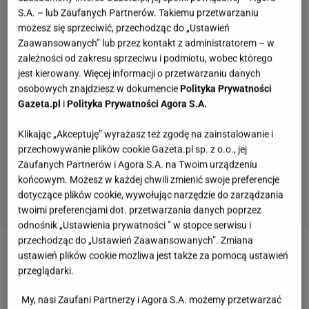
S.A. – lub Zaufanych Partnerów. Takiemu przetwarzaniu
możesz się sprzeciwić, przechodząc do „Ustawień
Zaawansowanych” lub przez kontakt z administratorem – w
zależności od zakresu sprzeciwu i podmiotu, wobec którego
jest kierowany. Więcej informacji o przetwarzaniu danych
osobowych znajdziesz w dokumencie
Polityka Prywatności
Gazeta.pl
i
Polityka Prywatności Agora S.A.
Klikając „Akceptuję” wyrażasz też zgodę na zainstalowanie i
przechowywanie plików cookie Gazeta.pl sp. z o.o., jej
Zaufanych Partnerów i Agora S.A. na Twoim urządzeniu
końcowym. Możesz w każdej chwili zmienić swoje preferencje
dotyczące plików cookie, wywołując narzędzie do zarządzania
twoimi preferencjami dot. przetwarzania danych poprzez
odnośnik „Ustawienia prywatności ” w stopce serwisu i
przechodząc do „Ustawień Zaawansowanych”. Zmiana
ustawień plików cookie możliwa jest także za pomocą ustawień
20-letnia Nicole 6,5 roku temu przeszła przeszczep
przeglądarki.
nerki. Dawcą był jej ojciec,
Przemysław Saleta
.
Nerka jednak przestała funkcjonować i Nicole
My, nasi Zaufani Partnerzy i Agora S.A. możemy przetwarzać