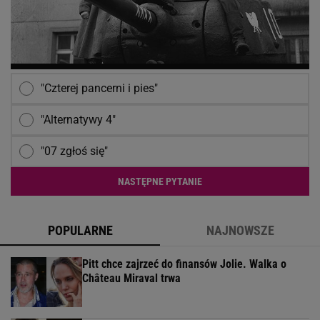
"Czterej pancerni i pies"
"Alternatywy 4"
"07 zgłoś się"
NASTĘPNE PYTANIE
POPULARNE
NAJNOWSZE
Pitt chce zajrzeć do finansów Jolie. Walka o
Château Miraval trwa