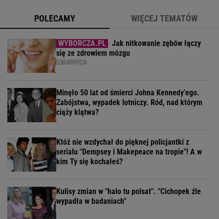
POLECAMY
WIĘCEJ TEMATÓW
Jak nitkowanie zębów łączy
się ze zdrowiem mózgu
SUBSKRYPCJA
Minęło 50 lat od śmierci Johna Kennedy'ego.
Zabójstwa, wypadek lotniczy. Ród, nad którym
ciąży klątwa?
Któż nie wzdychał do pięknej policjantki z
serialu "Dempsey i Makepeace na tropie"! A w
kim Ty się kochałeś?
Kulisy zmian w "halo tu polsat". "Cichopek źle
wypadła w badaniach"