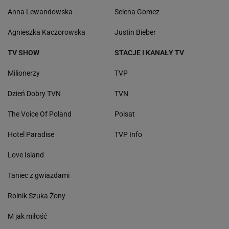
Anna Lewandowska
Selena Gomez
Agnieszka Kaczorowska
Justin Bieber
TV SHOW
STACJE I KANAŁY TV
Milionerzy
TVP
Dzień Dobry TVN
TVN
The Voice Of Poland
Polsat
Hotel Paradise
TVP Info
Love Island
Taniec z gwiazdami
Rolnik Szuka Żony
M jak miłość