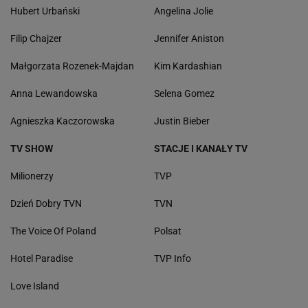
Hubert Urbański
Angelina Jolie
Filip Chajzer
Jennifer Aniston
Małgorzata Rozenek-Majdan
Kim Kardashian
Anna Lewandowska
Selena Gomez
Agnieszka Kaczorowska
Justin Bieber
TV SHOW
STACJE I KANAŁY TV
Milionerzy
TVP
Dzień Dobry TVN
TVN
The Voice Of Poland
Polsat
Hotel Paradise
TVP Info
Love Island