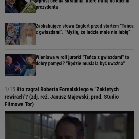
wprost ocenia składniki, które trafią do kuchni
prezydenta
Zaskakujące słowa Englert przed startem "Tańca
z gwiazdami". "Myślę, że ludzie mnie nie lubią"
Wieniawa w roli jurorki "Tańca z gwiazdami" to
dobry pomysł? "Będzie musiała być uważna"
1/15
Kto zagrał Roberta Fornalskiego w "Zaklętych
rewirach"? (zdj. reż. Janusz Majewski, prod. Studio
Filmowe Tor)