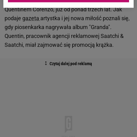
blogerka Elsa. Monika związana jest z jej bratem,
Quentinem Corenzo, już od ponad trzech lat. Jak
podaje
gazeta
artystka i jej nowa miłość poznali się,
gdy piosenkarka nagrywała album "Granda".
Quentin, pracownik agencji reklamowej Saatchi &
Saatchi, miał zajmować się promocją krążka.