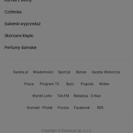
Kurtka z wełny
Czółenka
Sukienki wyprzedaż
Skórzane klapki
Perfumy damskie
Gazeta.pl
Wiadomości
Sport.pl
Biznes
Gazeta Wyborcza
Praca
Program TV
Buzz
Pogoda
Wideo
Wyniki Lotto
Tok.FM
Redakcja - O Nas
Kontakt - Plotek
Poczta
Facebook
RSS
Copyright © Gazeta.pl sp. z o.o.