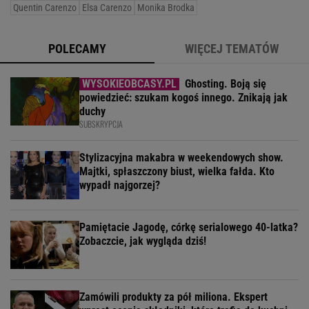
Quentin Carenzo
Elsa Carenzo
Monika Brodka
POLECAMY
WIĘCEJ TEMATÓW
Ghosting. Boją się
powiedzieć: szukam kogoś innego. Znikają jak
duchy
SUBSKRYPCJA
Stylizacyjna makabra w weekendowych show.
Majtki, spłaszczony biust, wielka fałda. Kto
wypadł najgorzej?
Pamiętacie Jagodę, córkę serialowego 40-latka?
Zobaczcie, jak wygląda dziś!
Zamówili produkty za pół miliona. Ekspert