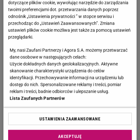
dotyczące plików cookie, wywołując narzędzie do zarządzania
twoimi preferencjami dot. przetwarzania danych poprzez
odnośnik „Ustawienia prywatności ” w stopce serwisu i
przechodząc do „Ustawień Zaawansowanych”. Zmiana
ustawień plików cookie możliwa jest także za pomocą ustawień
przeglądarki.
My, nasi Zaufani Partnerzy i Agora S.A. możemy przetwarzać
dane osobowe w następujących celach:
Użycie dokładnych danych geolokalizacyjnych. Aktywne
skanowanie charakterystyki urządzenia do celów
identyfikacji. Przechowywanie informacji na urządzeniu lub
dostęp do nich. Spersonalizowane reklamy i treści, pomiar
reklam i treści, badnie odbiorców i ulepszanie usług.
fot. Oceanic
Lista Zaufanych Partnerów
fot. Oceanic
USTAWIENIA ZAAWANSOWANE
Na gadatliwego informatora natrafił magazyn "
Show
". Jest nim siostra obecnego chłopaka Brodki,
AKCEPTUJĘ