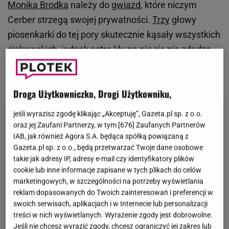
Monika Brodka
należy do
gwiazd
, które niczym
Cerber strzegą swojej prywatności.
Trzy
głowy
piosenkarki do tej pory skutecznie kąsały wszystkich
ciekawskich, jednak ostre kły na nic się nie zdadzą
jeśli "wróg" znajduje się na tyłach. Dzięki temu
informatorowi wiemy, z kim chodzi Monika Brodka.
Droga Użytkowniczko, Drogi Użytkowniku,
jeśli wyrazisz zgodę klikając „Akceptuję”, Gazeta.pl sp. z o.o.
oraz jej Zaufani Partnerzy, w tym [
676
] Zaufanych Partnerów
IAB, jak również Agora S.A. będąca spółką powiązaną z
Gazeta.pl sp. z o.o., będą przetwarzać Twoje dane osobowe
takie jak adresy IP, adresy e-mail czy identyfikatory plików
cookie lub inne informacje zapisane w tych plikach do celów
marketingowych, w szczególności na potrzeby wyświetlania
reklam dopasowanych do Twoich zainteresowań i preferencji w
swoich serwisach, aplikacjach i w Internecie lub personalizacji
treści w nich wyświetlanych. Wyrażenie zgody jest dobrowolne.
Jeśli nie chcesz wyrazić zgody, chcesz ograniczyć jej zakres lub