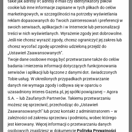
takie jak adresy IP, adresy e-mail czy identyfikatory plików
cookie lub inne informacje zapisane w tych plikach do celów
marketingowych, w szczególności na potrzeby wyświetlania
reklam dopasowanych do Twoich zainteresowań i preferencji w
swoich serwisach, aplikacjach i w Internecie lub personalizacji
treści w nich wyświetlanych. Wyrażenie zgody jest dobrowolne.
Jeśli nie chcesz wyrazić zgody, chcesz ograniczyć jej zakres lub
Historia
Wojciecha Bojanowskiego
wstrząsnęła
chcesz wycofać zgodę uprzednio udzieloną przejdź do
wieloma osobami. Dziennikarz był poza domem,
„Ustawień Zaawansowanych”.
kiedy dowiedział się o potwornej diagnozie syna.
Twoje dane osobowe mogą być przetwarzane także do celów
Tysiące
kilometrów
dalej czekała na niego żona w
badania i mierzenia informacji dotyczących funkcjonowania
serwisów i aplikacji lub łączone z danymi dot. świadczonych
czwartym miesiącu ciąży. "Marta dzwoni i mówi, że
Tobie usług. W określonych przypadkach przetwarzanie
była na jakichś tam badaniach. Okazało się, że
danych nie wymaga zgody i odbywa się w oparciu o
nasze dziecko jest chore... bardzo, prawdopodobnie
uzasadniony interes Gazeta.pl, jej spółki powiązanej – Agora
S.A. – lub Zaufanych Partnerów. Takiemu przetwarzaniu
nie urodzi się żywe
, ma na wierzchu wnętrzności, że
możesz się sprzeciwić, przechodząc do „Ustawień
ta ciąża się nie może udać, nie może się skończyć
Zaawansowanych” lub przez kontakt z administratorem – w
dobrze. Ja jestem na tym statku i czuję się bezsilny
zależności od zakresu sprzeciwu i podmiotu, wobec którego
jest kierowany. Więcej informacji o przetwarzaniu danych
(...) - opowiadał swego czasu
Martynie
osobowych znajdziesz w dokumencie
Polityka Prywatności