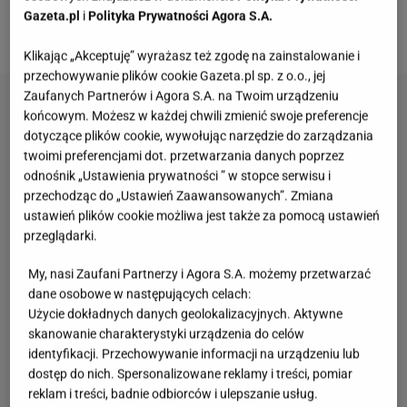
Wojciechowskiej
. Teraz reporter znów wrócił
Gazeta.pl
i
Polityka Prywatności Agora S.A.
wspomnieniami do tych tragicznych dni.
Klikając „Akceptuję” wyrażasz też zgodę na zainstalowanie i
przechowywanie plików cookie Gazeta.pl sp. z o.o., jej
Zaufanych Partnerów i Agora S.A. na Twoim urządzeniu
końcowym. Możesz w każdej chwili zmienić swoje preferencje
dotyczące plików cookie, wywołując narzędzie do zarządzania
twoimi preferencjami dot. przetwarzania danych poprzez
odnośnik „Ustawienia prywatności ” w stopce serwisu i
przechodząc do „Ustawień Zaawansowanych”. Zmiana
ustawień plików cookie możliwa jest także za pomocą ustawień
przeglądarki.
My, nasi Zaufani Partnerzy i Agora S.A. możemy przetwarzać
dane osobowe w następujących celach:
Użycie dokładnych danych geolokalizacyjnych. Aktywne
skanowanie charakterystyki urządzenia do celów
identyfikacji. Przechowywanie informacji na urządzeniu lub
dostęp do nich. Spersonalizowane reklamy i treści, pomiar
reklam i treści, badnie odbiorców i ulepszanie usług.