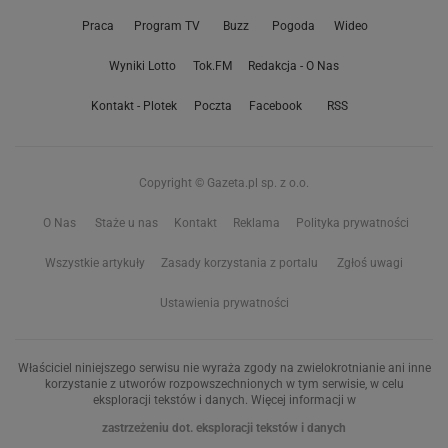
Praca
Program TV
Buzz
Pogoda
Wideo
Wyniki Lotto
Tok.FM
Redakcja - O Nas
Kontakt - Plotek
Poczta
Facebook
RSS
Copyright © Gazeta.pl sp. z o.o.
O Nas
Staże u nas
Kontakt
Reklama
Polityka prywatności
Wszystkie artykuły
Zasady korzystania z portalu
Zgłoś uwagi
Ustawienia prywatności
Właściciel niniejszego serwisu nie wyraża zgody na zwielokrotnianie ani inne
korzystanie z utworów rozpowszechnionych w tym serwisie, w celu
eksploracji tekstów i danych. Więcej informacji w
zastrzeżeniu dot. eksploracji tekstów i danych