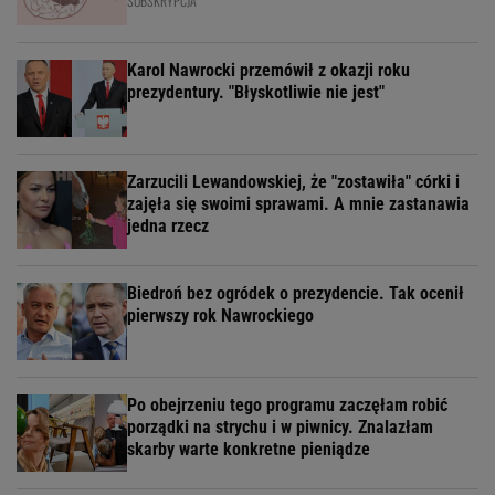
SUBSKRYPCJA
Karol Nawrocki przemówił z okazji roku
prezydentury. "Błyskotliwie nie jest"
Zarzucili Lewandowskiej, że "zostawiła" córki i
zajęła się swoimi sprawami. A mnie zastanawia
jedna rzecz
Biedroń bez ogródek o prezydencie. Tak ocenił
pierwszy rok Nawrockiego
Po obejrzeniu tego programu zaczęłam robić
porządki na strychu i w piwnicy. Znalazłam
skarby warte konkretne pieniądze