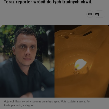
Teraz reporter wrócił do tych trudnych chwil.
Wojciech Bojanowski wspomina zmarłego syna. Wpis rozdziera serce. Fot.
@w.bojanowski/Instagram