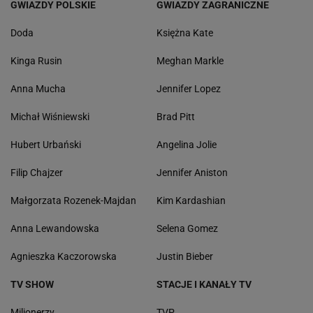
GWIAZDY POLSKIE
GWIAZDY ZAGRANICZNE
Doda
Księżna Kate
Kinga Rusin
Meghan Markle
Anna Mucha
Jennifer Lopez
Michał Wiśniewski
Brad Pitt
Hubert Urbański
Angelina Jolie
Filip Chajzer
Jennifer Aniston
Małgorzata Rozenek-Majdan
Kim Kardashian
Anna Lewandowska
Selena Gomez
Agnieszka Kaczorowska
Justin Bieber
TV SHOW
STACJE I KANAŁY TV
Milionerzy
TVP