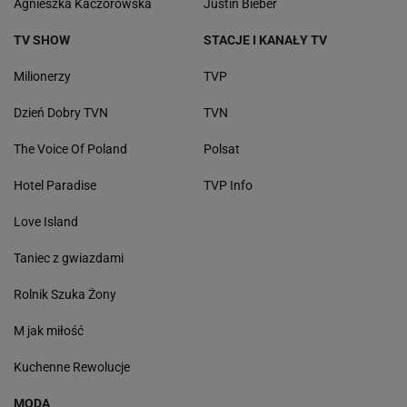
Agnieszka Kaczorowska
Justin Bieber
TV SHOW
STACJE I KANAŁY TV
Milionerzy
TVP
Dzień Dobry TVN
TVN
The Voice Of Poland
Polsat
Hotel Paradise
TVP Info
Love Island
Taniec z gwiazdami
Rolnik Szuka Żony
M jak miłość
Kuchenne Rewolucje
MODA