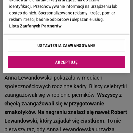
identyfikacji. Przechowywanie informacji na urządzeniu lub
dostęp do nich. Spersonalizowane reklamy i treści, pomiar
reklam i treści, badnie odbiorców i ulepszanie usług.
Lista Zaufanych Partnerów
Zobacz wideo
USTAWIENIA ZAAWANSOWANE
Anna Lewandowska robi świąteczny przysmak.
Nawet Robert się zaangażował
AKCEPTUJĘ
Anna Lewandowska
pokazała w mediach
społecznościowych rodzinne kadry. Bliscy celebrytki
zaangażowali się w robienie pierników.
Wszyscy z
chęcią zaangażowali się w przygotowanie
smakołyków. Na nagraniu znalazł się nawet Robert
Lewandowski, który zajadał się ciastkiem.
To nie
pierwszy raz, gdy Anna Lewandowska urządza