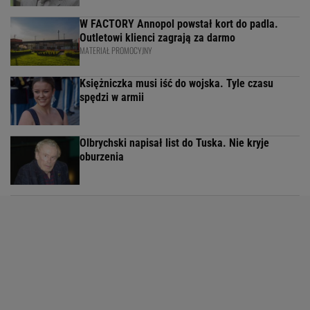
W FACTORY Annopol powstał kort do padla.
Outletowi klienci zagrają za darmo
MATERIAŁ PROMOCYJNY
Księżniczka musi iść do wojska. Tyle czasu
spędzi w armii
Olbrychski napisał list do Tuska. Nie kryje
oburzenia