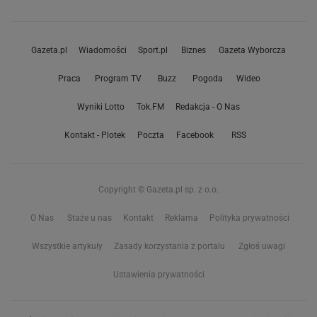
Gazeta.pl
Wiadomości
Sport.pl
Biznes
Gazeta Wyborcza
Praca
Program TV
Buzz
Pogoda
Wideo
Wyniki Lotto
Tok.FM
Redakcja - O Nas
Kontakt - Plotek
Poczta
Facebook
RSS
Copyright © Gazeta.pl sp. z o.o.
O Nas
Staże u nas
Kontakt
Reklama
Polityka prywatności
Wszystkie artykuły
Zasady korzystania z portalu
Zgłoś uwagi
Ustawienia prywatności