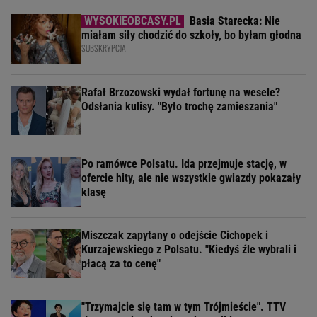
Basia Starecka: Nie
miałam siły chodzić do szkoły, bo byłam głodna
SUBSKRYPCJA
Rafał Brzozowski wydał fortunę na wesele?
Odsłania kulisy. "Było trochę zamieszania"
Po ramówce Polsatu. Ida przejmuje stację, w
ofercie hity, ale nie wszystkie gwiazdy pokazały
klasę
Miszczak zapytany o odejście Cichopek i
Kurzajewskiego z Polsatu. "Kiedyś źle wybrali i
płacą za to cenę"
"Trzymajcie się tam w tym Trójmieście". TTV