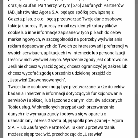
oraz jej Zaufani Partnerzy, w tym [
676
] Zaufanych Partnerów
IAB, jak również Agora S.A. będąca spółką powiązaną z
W grudniu
Anna Lewandowska
godzi życie rodzinne
Gazeta.pl sp. z o.o., będą przetwarzać Twoje dane osobowe
takie jak adresy IP, adresy e-mail czy identyfikatory plików
z udziałem w wielu wydarzeniach towarzyskich oraz
cookie lub inne informacje zapisane w tych plikach do celów
pracą nad projektami związanymi z jej działalnością
marketingowych, w szczególności na potrzeby wyświetlania
biznesową. Mimo bardzo napiętego harmonogramu
reklam dopasowanych do Twoich zainteresowań i preferencji w
swoich serwisach, aplikacjach i w Internecie lub personalizacji
znalazła jednak chwilę, by zadbać o świąteczny
treści w nich wyświetlanych. Wyrażenie zgody jest dobrowolne.
klimat w domu. Niedawno wspólnie z najbliższymi
Jeśli nie chcesz wyrazić zgody, chcesz ograniczyć jej zakres lub
ubrała choinkę, a teraz po raz kolejny poświęciła
chcesz wycofać zgodę uprzednio udzieloną przejdź do
czas na pieczenie pierników.
„Ustawień Zaawansowanych”.
Twoje dane osobowe mogą być przetwarzane także do celów
badania i mierzenia informacji dotyczących funkcjonowania
serwisów i aplikacji lub łączone z danymi dot. świadczonych
Tobie usług. W określonych przypadkach przetwarzanie
danych nie wymaga zgody i odbywa się w oparciu o
uzasadniony interes Gazeta.pl, jej spółki powiązanej – Agora
S.A. – lub Zaufanych Partnerów. Takiemu przetwarzaniu
możesz się sprzeciwić, przechodząc do „Ustawień