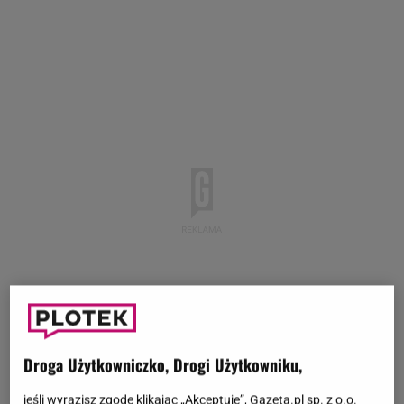
Droga Użytkowniczko, Drogi Użytkowniku,
jeśli wyrazisz zgodę klikając „Akceptuję”, Gazeta.pl sp. z o.o.