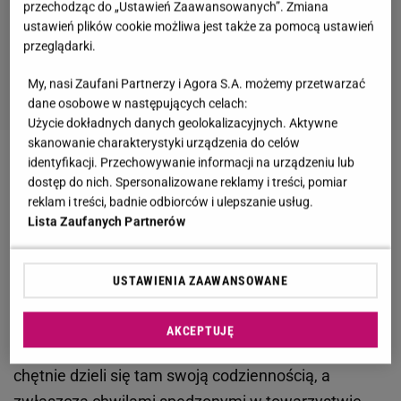
przechodząc do „Ustawień Zaawansowanych”. Zmiana
ustawień plików cookie możliwa jest także za pomocą ustawień
przeglądarki.
My, nasi Zaufani Partnerzy i Agora S.A. możemy przetwarzać
dane osobowe w następujących celach:
Użycie dokładnych danych geolokalizacyjnych. Aktywne
skanowanie charakterystyki urządzenia do celów
identyfikacji. Przechowywanie informacji na urządzeniu lub
Zobacz wideo
Kaczorowska odkryła nieznane
dostęp do nich. Spersonalizowane reklamy i treści, pomiar
mięśnie u Gurłacza. Zapoznali ze sobą swoje dzieci?
reklam i treści, badnie odbiorców i ulepszanie usług.
Lista Zaufanych Partnerów
Maciej Pela dał do zrozumienia, co myśli o życiu
influencerów. Uderza w Agnieszkę Kaczorowską?
USTAWIENIA ZAAWANSOWANE
Maciej Pela
zgromadził na swoim Instagramowym
AKCEPTUJĘ
profilu ponad 100 tysięcy obserwujących.
Tancerz
chętnie dzieli się tam swoją codziennością, a