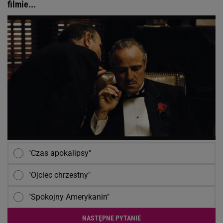
filmie...
"Czas apokalipsy"
"Ojciec chrzestny"
"Spokojny Amerykanin"
NASTĘPNE PYTANIE