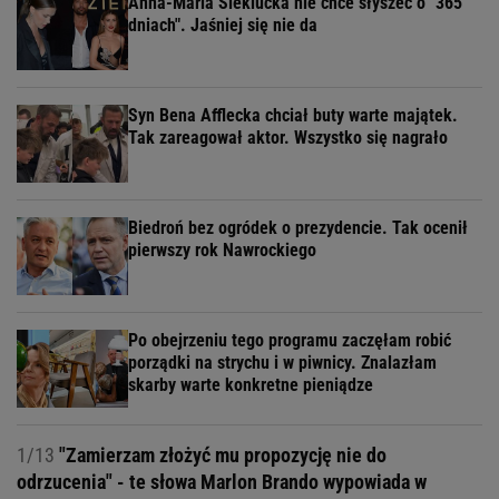
Anna-Maria Sieklucka nie chce słyszeć o "365
dniach". Jaśniej się nie da
Syn Bena Afflecka chciał buty warte majątek.
Tak zareagował aktor. Wszystko się nagrało
Biedroń bez ogródek o prezydencie. Tak ocenił
pierwszy rok Nawrockiego
Po obejrzeniu tego programu zaczęłam robić
porządki na strychu i w piwnicy. Znalazłam
skarby warte konkretne pieniądze
1/13
"Zamierzam złożyć mu propozycję nie do
odrzucenia" - te słowa Marlon Brando wypowiada w