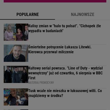
POPULARNE
NAJNOWSZE
Kulisy zmian w "halo tu polsat". "Cichopek źle
wypadła w badaniach"
Śmiertelne potrącenie Łukasza Litewki.
Kierowca przerwał milczenie
Kultowy serial powraca. "Line of Duty - wydział
wewnętrzny" już od czwartku, 6 sierpnia w BBC
First
MATERIAŁ PROMOCYJNY
Tusk wcale nie mieszka w luksusowej willi. Co
znajdziemy w środku?