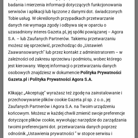
badania i mierzenia informacji dotyczących funkcjonowania
serwisów i aplikacji lub łączone z danymi dot. świadczonych
Tobie usług. W określonych przypadkach przetwarzanie
danych nie wymaga zgody i odbywa się w oparciu o
uzasadniony interes Gazeta.pl, jej spółki powiązanej – Agora
S.A. – lub Zaufanych Partnerów. Takiemu przetwarzaniu
możesz się sprzeciwić, przechodząc do „Ustawień
Zaawansowanych” lub przez kontakt z administratorem – w
zależności od zakresu sprzeciwu i podmiotu, wobec którego
jest kierowany. Więcej informacji o przetwarzaniu danych
osobowych znajdziesz w dokumencie
Polityka Prywatności
Gazeta.pl
i
Polityka Prywatności Agora S.A.
Klikając „Akceptuję” wyrażasz też zgodę na zainstalowanie i
przechowywanie plików cookie Gazeta.pl sp. z o.o., jej
Zaufanych Partnerów i Agora S.A. na Twoim urządzeniu
końcowym. Możesz w każdej chwili zmienić swoje preferencje
dotyczące plików cookie, wywołując narzędzie do zarządzania
twoimi preferencjami dot. przetwarzania danych poprzez
odnośnik „Ustawienia prywatności ” w stopce serwisu i