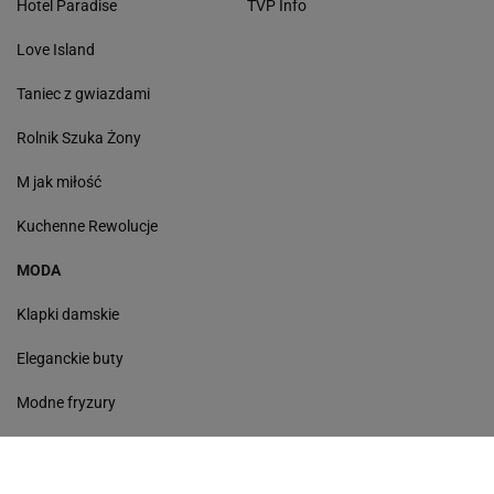
Hotel Paradise
TVP Info
Love Island
Taniec z gwiazdami
Rolnik Szuka Żony
M jak miłość
Kuchenne Rewolucje
MODA
Klapki damskie
Eleganckie buty
Modne fryzury
Sneakersy
Monde torebki