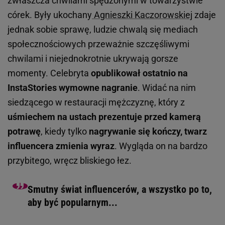
zwłaszcza chwilami spędzonymi w towarzystwie
córek. Były ukochany
Agnieszki Kaczorowskiej
zdaje
jednak sobie sprawę, ludzie chwalą się mediach
społecznościowych przeważnie szczęśliwymi
chwilami i niejednokrotnie ukrywają gorsze
momenty. Celebryta
opublikował ostatnio na
InstaStories wymowne nagranie
. Widać na nim
siedzącego w restauracji mężczyznę, który z
uśmiechem na ustach prezentuje przed kamerą
potrawę
, kiedy tylko
nagrywanie się kończy, twarz
influencera zmienia wyraz
. Wygląda on na bardzo
przybitego, wręcz bliskiego łez.
Smutny świat influencerów, a wszystko po to,
aby być popularnym...