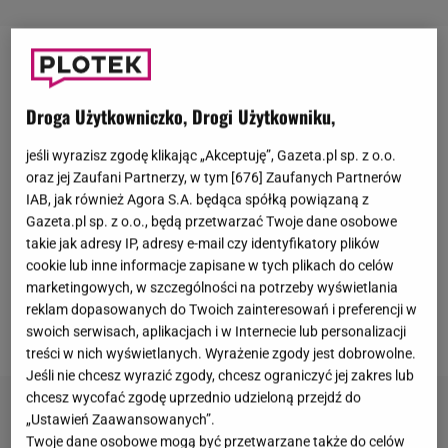
Maciej Pela
niedawno rozstał się z
Agnieszką
Kaczorowską
. Wieść o rozwodzie pary była dość
Droga Użytkowniczko, Drogi Użytkowniku,
niespodziewana, gdyż jeszcze podczas nagrywania
jeśli wyrazisz zgodę klikając „Akceptuję”, Gazeta.pl sp. z o.o.
"Królowa przetrwania" zapewniała przed kamerami
oraz jej Zaufani Partnerzy, w tym [
676
] Zaufanych Partnerów
o miłości od męża. Rozpadu związku nie
IAB, jak również Agora S.A. będąca spółką powiązaną z
zwiastowały też wspólne zdjęcia w mediach
Gazeta.pl sp. z o.o., będą przetwarzać Twoje dane osobowe
społecznościowych oraz z wyjść na branżowe
takie jak adresy IP, adresy e-mail czy identyfikatory plików
cookie lub inne informacje zapisane w tych plikach do celów
eventy. Ostatnio tancerz nawiązał do tego, że to, co
marketingowych, w szczególności na potrzeby wyświetlania
widzimy na Instagramie, nie zawsze musi być
reklam dopasowanych do Twoich zainteresowań i preferencji w
prawdziwa.
swoich serwisach, aplikacjach i w Internecie lub personalizacji
treści w nich wyświetlanych. Wyrażenie zgody jest dobrowolne.
Jeśli nie chcesz wyrazić zgody, chcesz ograniczyć jej zakres lub
chcesz wycofać zgodę uprzednio udzieloną przejdź do
„Ustawień Zaawansowanych”.
Twoje dane osobowe mogą być przetwarzane także do celów