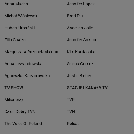
Anna Mucha
Jennifer Lopez
Michał Wiśniewski
Brad Pitt
Hubert Urbański
Angelina Jolie
Filip Chajzer
Jennifer Aniston
Małgorzata Rozenek-Majdan
Kim Kardashian
Anna Lewandowska
Selena Gomez
Agnieszka Kaczorowska
Justin Bieber
TV SHOW
STACJE I KANAŁY TV
Milionerzy
TVP
Dzień Dobry TVN
TVN
The Voice Of Poland
Polsat