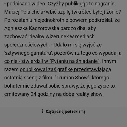
- podpisano wideo. Czyżby publikując to nagranie,
Maciej Pela
chciał wbić szpilę (wkrótce byłej) żonie?
Po rozstaniu niejednokrotnie bowiem podkreślał, że
Agnieszka Kaczorowska bardzo dba, aby
zachować idealny wizerunek w mediach
społecznościowych. -
Udało mi się wyjść ze
'sztywnego garnituru', pozorów i z tego co wypada, a
co nie - stwierdził w "Pytaniu na śniadanie"
. Innym
razem
opublikował zaś grafikę przedstawiającą
ostatnią scenę z filmu "Truman Show", którego
bohater nie zdawał sobie sprawy, że jego życie to
emitowany 24 godziny na dobę reality show.