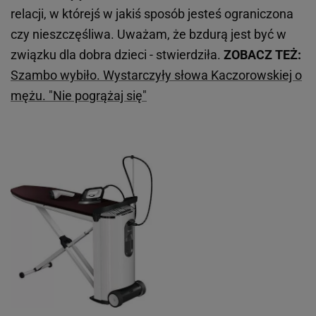
relacji, w którejś w jakiś sposób jesteś ograniczona
czy nieszczęśliwa. Uważam, że bzdurą jest być w
związku dla dobra dzieci - stwierdziła.
ZOBACZ TEŻ:
Szambo wybiło. Wystarczyły słowa Kaczorowskiej o
mężu. "Nie pogrążaj się"