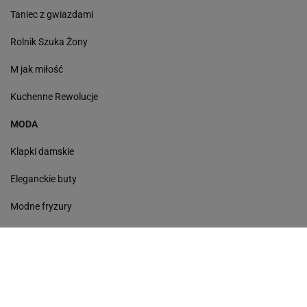
Taniec z gwiazdami
Rolnik Szuka Żony
M jak miłość
Kuchenne Rewolucje
MODA
Klapki damskie
Eleganckie buty
Modne fryzury
Sneakersy
Monde torebki
Ażurowe klapki