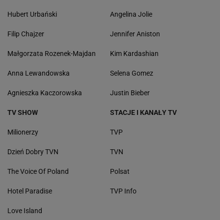
Hubert Urbański
Angelina Jolie
Filip Chajzer
Jennifer Aniston
Małgorzata Rozenek-Majdan
Kim Kardashian
Anna Lewandowska
Selena Gomez
Agnieszka Kaczorowska
Justin Bieber
TV SHOW
STACJE I KANAŁY TV
Milionerzy
TVP
Dzień Dobry TVN
TVN
The Voice Of Poland
Polsat
Hotel Paradise
TVP Info
Love Island