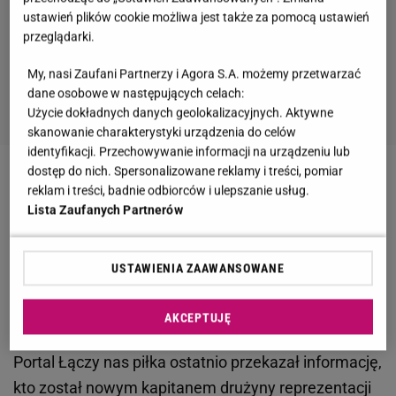
ustawień plików cookie możliwa jest także za pomocą ustawień
przeglądarki.
My, nasi Zaufani Partnerzy i Agora S.A. możemy przetwarzać
dane osobowe w następujących celach:
Użycie dokładnych danych geolokalizacyjnych. Aktywne
skanowanie charakterystyki urządzenia do celów
identyfikacji. Przechowywanie informacji na urządzeniu lub
dostęp do nich. Spersonalizowane reklamy i treści, pomiar
Zobacz wideo
Tak kibice reprezentacji Polski
reklam i treści, badnie odbiorców i ulepszanie usług.
żegnają Kamila Grosickiego i oceniają decyzję
Lista Zaufanych Partnerów
Lewandowskiego
USTAWIENIA ZAAWANSOWANE
Anita Werner skomentowała decyzję Roberta
Lewandowskiego. Wystarczyło kilka słów
AKCEPTUJĘ
Portal Łączy nas piłka ostatnio przekazał informację,
kto został nowym kapitanem drużyny reprezentacji