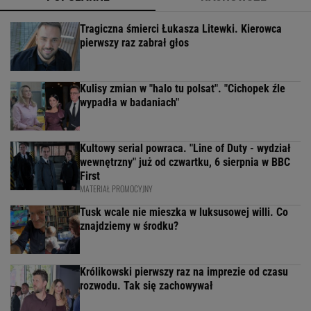
Tragiczna śmierci Łukasza Litewki. Kierowca
pierwszy raz zabrał głos
Kulisy zmian w "halo tu polsat". "Cichopek źle
wypadła w badaniach"
Kultowy serial powraca. "Line of Duty - wydział
wewnętrzny" już od czwartku, 6 sierpnia w BBC
First
MATERIAŁ PROMOCYJNY
Tusk wcale nie mieszka w luksusowej willi. Co
znajdziemy w środku?
Królikowski pierwszy raz na imprezie od czasu
rozwodu. Tak się zachowywał