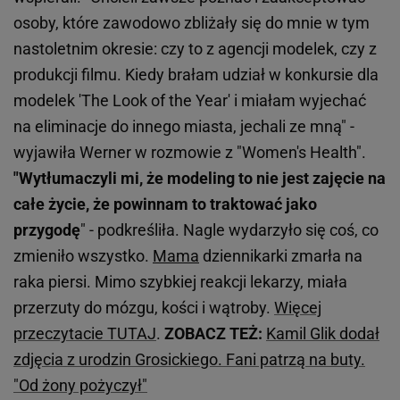
osoby, które zawodowo zbliżały się do mnie w tym
nastoletnim okresie: czy to z agencji modelek, czy z
produkcji filmu. Kiedy brałam udział w konkursie dla
modelek 'The Look of the Year' i miałam wyjechać
na eliminacje do innego miasta, jechali ze mną" -
wyjawiła Werner w rozmowie z "Women's Health".
"Wytłumaczyli mi, że modeling to nie jest zajęcie na
całe życie, że powinnam to traktować jako
przygodę
" - podkreśliła. Nagle wydarzyło się coś, co
zmieniło wszystko.
Mama
dziennikarki zmarła na
raka piersi. Mimo szybkiej reakcji lekarzy, miała
przerzuty do mózgu, kości i wątroby.
Więcej
przeczytacie TUTAJ
.
ZOBACZ TEŻ:
Kamil Glik dodał
zdjęcia z urodzin Grosickiego. Fani patrzą na buty.
"Od żony pożyczył"