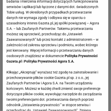
badania i mierzenia informacji dotyczących funkcjonowania
serwisów i aplikacji lub łączone z danymi dot. świadczonych
Tobie usług. W określonych przypadkach przetwarzanie
danych nie wymaga zgody i odbywa się w oparciu o
uzasadniony interes Gazeta.pl, jej spółki powiązanej – Agora
S.A. – lub Zaufanych Partnerów. Takiemu przetwarzaniu
możesz się sprzeciwić, przechodząc do „Ustawień
Zaawansowanych” lub przez kontakt z administratorem – w
zależności od zakresu sprzeciwu i podmiotu, wobec którego
jest kierowany. Więcej informacji o przetwarzaniu danych
osobowych znajdziesz w dokumencie
Polityka Prywatności
Gazeta.pl
i
Polityka Prywatności Agora S.A.
Klikając „Akceptuję” wyrażasz też zgodę na zainstalowanie i
przechowywanie plików cookie Gazeta.pl sp. z o.o., jej
Zaufanych Partnerów i Agora S.A. na Twoim urządzeniu
końcowym. Możesz w każdej chwili zmienić swoje preferencje
dotyczące plików cookie, wywołując narzędzie do zarządzania
twoimi preferencjami dot. przetwarzania danych poprzez
odnośnik „Ustawienia prywatności ” w stopce serwisu i
przechodząc do „Ustawień Zaawansowanych”. Zmiana