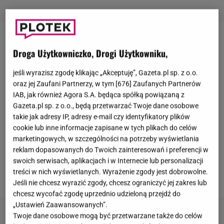
Anita Werner
od wielu lat jest związana ze stacją
Droga Użytkowniczko, Drogi Użytkowniku,
TVN24. Zaistniała w niej od samego początku, czyli
od 2001 roku. Kojarzona jest przez widzów przede
jeśli wyrazisz zgodę klikając „Akceptuję”, Gazeta.pl sp. z o.o.
oraz jej Zaufani Partnerzy, w tym [
676
] Zaufanych Partnerów
wszystkim jako prowadząca główne wydanie
IAB, jak również Agora S.A. będąca spółką powiązaną z
"
Faktów
"
TVN
. Werner aktywnie działa również w
Gazeta.pl sp. z o.o., będą przetwarzać Twoje dane osobowe
mediach społecznościowych. Na swoim
takie jak adresy IP, adresy e-mail czy identyfikatory plików
cookie lub inne informacje zapisane w tych plikach do celów
instagramowym profilu zebrała ponad 160 tysięcy
marketingowych, w szczególności na potrzeby wyświetlania
obserwatorów. Często komentuje różnego rodzaju
reklam dopasowanych do Twoich zainteresowań i preferencji w
wydarzenia społeczne. 9 czerwca zabrała głos w
swoich serwisach, aplikacjach i w Internecie lub personalizacji
treści w nich wyświetlanych. Wyrażenie zgody jest dobrowolne.
sprawie decyzji
Roberta Lewandowskiego
.
Jeśli nie chcesz wyrazić zgody, chcesz ograniczyć jej zakres lub
chcesz wycofać zgodę uprzednio udzieloną przejdź do
„Ustawień Zaawansowanych”.
Twoje dane osobowe mogą być przetwarzane także do celów