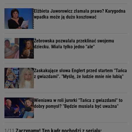
Elżbieta Jaworowicz złamała prawo? Karygodna
wpadka może ją dużo kosztować
Żebrowska pozwalała przeklinać swojemu
dziecku. Miała tylko jedno "ale"
Zaskakujące słowa Englert przed startem "Tańca
z gwiazdami". "Myślę, że ludzie mnie nie lubią"
Wieniawa w roli jurorki "Tańca z gwiazdami" to
dobry pomysł? "Będzie musiała być uważna"
1/11
Zaczynamy! Ten kadr pochodzi z serialu: