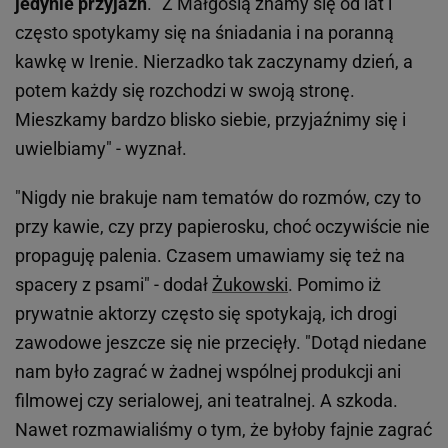
jedynie przyjaźń
. "Z Małgosią znamy się od lat i
często spotykamy się na śniadania i na poranną
kawkę w Irenie. Nierzadko tak zaczynamy dzień, a
potem każdy się rozchodzi w swoją stronę.
Mieszkamy bardzo blisko siebie, przyjaźnimy się i
uwielbiamy" - wyznał.
"Nigdy nie brakuje nam tematów do rozmów, czy to
przy kawie, czy przy papierosku, choć oczywiście nie
propaguję palenia. Czasem umawiamy się też na
spacery z psami" - dodał
Żukowski
. Pomimo iż
prywatnie aktorzy często się spotykają, ich drogi
zawodowe jeszcze się nie przecięły. "Dotąd niedane
nam było zagrać w żadnej wspólnej produkcji ani
filmowej czy serialowej, ani teatralnej. A szkoda.
Nawet rozmawialiśmy o tym, że byłoby fajnie zagrać