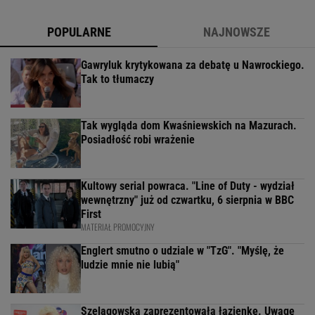
POPULARNE
NAJNOWSZE
Gawryluk krytykowana za debatę u Nawrockiego.
Tak to tłumaczy
Tak wygląda dom Kwaśniewskich na Mazurach.
Posiadłość robi wrażenie
Kultowy serial powraca. "Line of Duty - wydział
wewnętrzny" już od czwartku, 6 sierpnia w BBC
First
MATERIAŁ PROMOCYJNY
Englert smutno o udziale w "TzG". "Myślę, że
ludzie mnie nie lubią"
Szelągowska zaprezentowała łazienkę. Uwagę