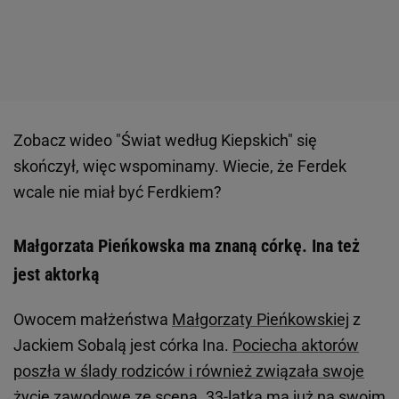
Zobacz wideo
"Świat według Kiepskich" się
skończył, więc wspominamy. Wiecie, że Ferdek
wcale nie miał być Ferdkiem?
Małgorzata Pieńkowska ma znaną córkę. Ina też
jest aktorką
Owocem małżeństwa
Małgorzaty Pieńkowskiej
z
Jackiem Sobalą jest córka Ina.
Pociecha aktorów
poszła w ślady rodziców i również związała swoje
życie zawodowe ze sceną.
33-latka ma już na swoim