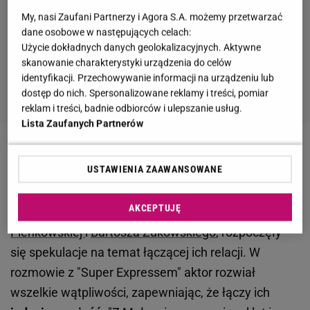
My, nasi Zaufani Partnerzy i Agora S.A. możemy przetwarzać
dane osobowe w następujących celach:
Użycie dokładnych danych geolokalizacyjnych. Aktywne
skanowanie charakterystyki urządzenia do celów
identyfikacji. Przechowywanie informacji na urządzeniu lub
dostęp do nich. Spersonalizowane reklamy i treści, pomiar
reklam i treści, badnie odbiorców i ulepszanie usług.
Lista Zaufanych Partnerów
Małgorzata Pieńkowska i Bartosz Żukowski często
USTAWIENIA ZAAWANSOWANE
się spotykają. Aktor ujawnił, co ich łączy
AKCEPTUJĘ
Kiedy do sieci trafiły wspólne zdjęcia
Małgorzaty
Pieńkowskiej
i
Bartosza Żukowskiego
, rozpoczęły
się spekulacje na temat łączącej ich relacji. W
rozmowie z "Super Expressem" aktor rozwiał
wszelkie wątpliwości, zapewniając, że łączy ich