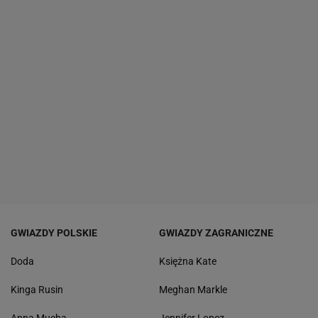
GWIAZDY POLSKIE
GWIAZDY ZAGRANICZNE
Doda
Księżna Kate
Kinga Rusin
Meghan Markle
Anna Mucha
Jennifer Lopez