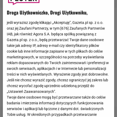
Droga Użytkowniczko, Drogi Użytkowniku,
Małgorzata Pieńkowska
jest znana szerszej
jeśli wyrazisz zgodę klikając „Akceptuję”, Gazeta.pl sp. z o.o.
publiczności głównie z roli Marii Rogowskiej w
oraz jej Zaufani Partnerzy, w tym [
676
] Zaufanych Partnerów
serialu
"M jak miłość"
. Aktorka od lat stroni od
IAB, jak również Agora S.A. będąca spółką powiązaną z
Gazeta.pl sp. z o.o., będą przetwarzać Twoje dane osobowe
skandali i trzyma swoje życie prywatne z dala od
takie jak adresy IP, adresy e-mail czy identyfikatory plików
mediów. W przeszłości gwiazda telenoweli była
cookie lub inne informacje zapisane w tych plikach do celów
żoną Jacka Sobali, po rozwodzie związała się
marketingowych, w szczególności na potrzeby wyświetlania
reklam dopasowanych do Twoich zainteresowań i preferencji w
natomiast z Andrzejem Nersem. Jakiś czas temu do
swoich serwisach, aplikacjach i w Internecie lub personalizacji
sieci trafiły zdjęcia
Pieńkowskiej
spacerującej w
treści w nich wyświetlanych. Wyrażenie zgody jest dobrowolne.
towarzystwie
Bartosza Żukowskiego
, czyli
Jeśli nie chcesz wyrazić zgody, chcesz ograniczyć jej zakres lub
chcesz wycofać zgodę uprzednio udzieloną przejdź do
pamiętnego Waldusia ze
"Świata według Kiepskich"
.
„Ustawień Zaawansowanych”.
Już wiadomo, co łączy ją z kolegą z branży.
Twoje dane osobowe mogą być przetwarzane także do celów
badania i mierzenia informacji dotyczących funkcjonowania
serwisów i aplikacji lub łączone z danymi dot. świadczonych
Tobie usług. W określonych przypadkach przetwarzanie