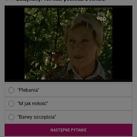
"Plebania"
"M jak miłość"
"Barwy szczęścia"
NASTĘPNE PYTANIE