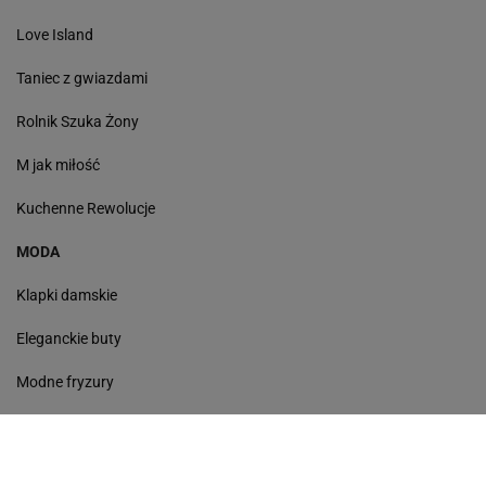
Love Island
Taniec z gwiazdami
Rolnik Szuka Żony
M jak miłość
Kuchenne Rewolucje
MODA
Klapki damskie
Eleganckie buty
Modne fryzury
Sneakersy
Monde torebki