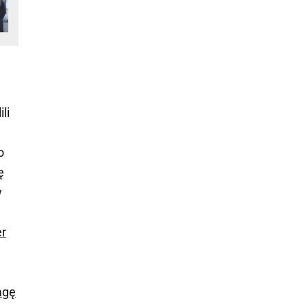
li
o
ę
w
er
agę