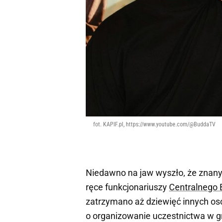
fot. KAPIF.pl, https://www.youtube.com/@BuddaTV
Niedawno na jaw wyszło, że znan
ręce funkcjonariuszy
Centralnego B
zatrzymano aż dziewięć innych os
o organizowanie uczestnictwa w g