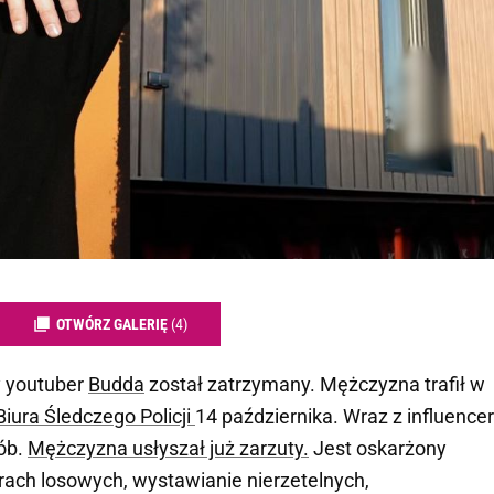
OTWÓRZ GALERIĘ
(4)
y youtuber
Budda
został zatrzymany. Mężczyzna trafił w
iura Śledczego Policji
14 października. Wraz z influenc
ób.
Mężczyzna usłyszał już zarzuty.
Jest oskarżony
rach losowych, wystawianie nierzetelnych,