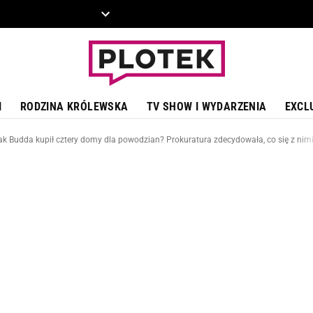
ZIECKO
MOTO
I
RODZINA KRÓLEWSKA
TV SHOW I WYDARZENIA
EXCL
jak Budda kupił cztery domy dla powodzian? Prokuratura zdecydowała, co się z nimi