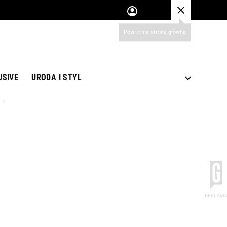
USIVE
URODA I STYL
 stanie