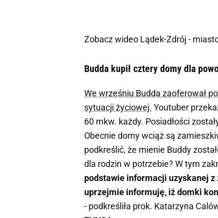
Zobacz wideo
Lądek-Zdrój - miast
Budda kupił cztery domy dla powod
We wrześniu Budda zaoferował pomo
sytuacji życiowej.
Youtuber przekaz
60 mkw. każdy. Posiadłości zosta
Obecnie domy wciąż są zamieszk
podkreślić, że mienie Buddy zosta
dla rodzin w potrzebie? W tym zak
podstawie informacji uzyskanej 
uprzejmie informuję, iż domki ko
- podkreśliła prok. Katarzyna Cal