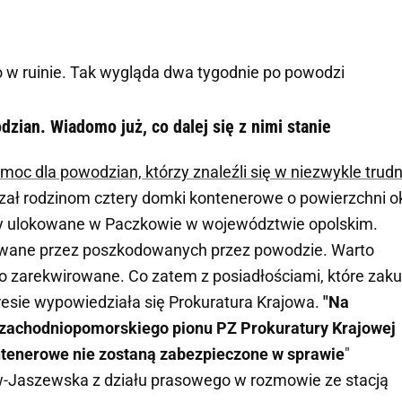
o w ruinie. Tak wygląda dwa tygodnie po powodzi
zian. Wiadomo już, co dalej się z nimi stanie
c dla powodzian, którzy znaleźli się w niezwykle trudn
ał rodzinom cztery domki kontenerowe o powierzchni o
ły ulokowane w Paczkowie w województwie opolskim.
iwane przez poszkodowanych przez powodzie. Warto
ło zarekwirowane. Co zatem z posiadłościami, które zak
resie wypowiedziała się Prokuratura Krajowa.
"Na
z zachodniopomorskiego pionu PZ Prokuratury Krajowej
ntenerowe nie zostaną zabezpieczone w sprawie
"
ów-Jaszewska z działu prasowego w rozmowie ze stacją