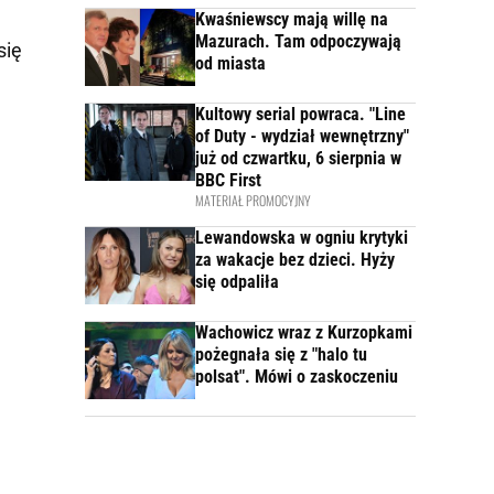
Kwaśniewscy mają willę na
Mazurach. Tam odpoczywają
się
od miasta
Kultowy serial powraca. "Line
of Duty - wydział wewnętrzny"
już od czwartku, 6 sierpnia w
BBC First
MATERIAŁ PROMOCYJNY
Lewandowska w ogniu krytyki
za wakacje bez dzieci. Hyży
się odpaliła
Wachowicz wraz z Kurzopkami
pożegnała się z "halo tu
polsat". Mówi o zaskoczeniu