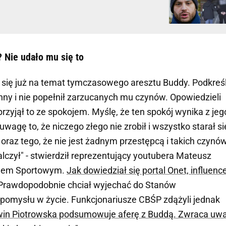
 Nie udało mu się to
się już na temat tymczasowego aresztu Buddy. Podkreśli
winny i nie popełnił zarzucanych mu czynów. Opowiedzieli
przyjął to ze spokojem. Myślę, że ten spokój wynika z jeg
wagę to, że niczego złego nie zrobił i wszystko starał si
 oraz tego, że nie jest żadnym przestępcą i takich czynó
alczył" - stwierdził reprezentujący youtubera Mateusz
ądem Sportowym.
Jak dowiedział się portal Onet, influenc
rawdopodobnie chciał wyjechać do Stanów
 pomysłu w życie. Funkcjonariusze CBŚP zdążyli jednak
win Piotrowska podsumowuje aferę z Buddą. Zwraca uw