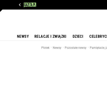
WIADOMOŚCI
NEXT
SPORT
PLOTEK
D
NEWSY
RELACJE I ZWIĄZKI
DZIECI
CELEBRYC
Plotek
Newsy
Pozostałe newsy
Pamiętacie, 