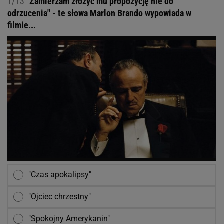
1/13
"Zamierzam złożyć mu propozycję nie do
odrzucenia" - te słowa Marlon Brando wypowiada w
filmie...
"Czas apokalipsy"
"Ojciec chrzestny"
"Spokojny Amerykanin"