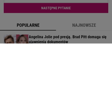
NASTĘPNE PYTANIE
POPULARNE
NAJNOWSZE
Angelina Jolie pod presją. Brad Pitt domaga się
ujawnienia dokumentów
Śmierć Marii Zięby w "Na Wspólnej" to ponury
żart. Scenarzysta popłynął
Tak dziś wygląda Amy Schumer. Aktorka
schudła 23 kg
"Zobaczcie najbardziej znaną d**ę w Polsce".
Tak kiedyś wyglądał ich związek