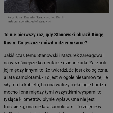
Kinga Rusin i Krzysztof Stanowski ; Fot. KAPIF;
Instagram.com/krzysztof.stanowski
To nie pierwszy raz, gdy Stanowski obraził Kingę
Rusin. Co jeszcze mówił o dziennikarce?
Jakiś czas temu Stanowski i Mazurek zareagowali
na wcześniejsze komentarze dziennikarki. Zarzucili
jej między innymi to, że twierdzi, że jest ekologiczna,
a lata samolotami. - To jest w ogóle niesamowite, ile
siły ma ta kobieta, bo ona walczy o ekologię bardzo
mocno i ona między tymi wszystkimi wyspami te
tysiące kilometrów płynie wpław. Ona nie jest
trucicielką, ona nie lata samolotami. To zdjęcie w