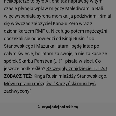
helikopterze to było AI, ona tak naprawdę w tym
czasie płynęła wpław między Malediwami a Bali,
więc wspaniała syrena morska, ja podziwiam - śmiał
się wówczas założyciel Kanału Zero wraz z
dziennikarzem RMF-u. Niedługo potem mężczyźni
doczekali się odpowiedzi od Kingi Rusin. "Do
Stanowskiego i Mazurka: latam i będę latać po
całym świecie, bo latam za swoje, a nie za kasę ze
spółek Skarbu Państwa (...)" - pisała w sieci. Co
jeszcze podkreśliła?
Szczegóły znajdziecie TUTAJ
.
ZOBACZ TEŻ:
Kinga Rusin miażdży Stanowskiego.
Mówi o praniu mózgów. "Kaczyński musi być
zachwycony"