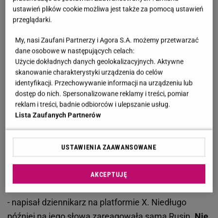
ustawień plików cookie możliwa jest także za pomocą ustawień
w najlepsze. Niedawno
Kinga Rusin
pokusiła się o
przeglądarki.
stwierdzenie, że mężczyzna wraz z Robertem
Mazurkiem "robi politykę i pieniądze na dawaniu
My, nasi Zaufani Partnerzy i Agora S.A. możemy przetwarzać
dane osobowe w następujących celach:
zasięgów aparatczykom PiS-u". Wówczas
Użycie dokładnych danych geolokalizacyjnych. Aktywne
nawiązywała do wywiadu z prezydentem Polski, a
skanowanie charakterystyki urządzenia do celów
także późniejszej rozmowy z Samuelem Pereirą.
identyfikacji. Przechowywanie informacji na urządzeniu lub
dostęp do nich. Spersonalizowane reklamy i treści, pomiar
Stanowski tym razem nie szczędził słów.
reklam i treści, badnie odbiorców i ulepszanie usług.
Lista Zaufanych Partnerów
Kinga Rusin oficjalnie dostała pier***** na
moim punkcie. Jako że nie da się ujarzmić
USTAWIENIA ZAAWANSOWANE
kobiety, która dostaje pier*****, pozostaje
mi z godnością przyjmować ciosy tej
rozhisteryzowanej baby
AKCEPTUJĘ
- napisał dziennikarz na platformie X. Niedługo
później na jego słowa zareagowała sama Rusin.
Nie