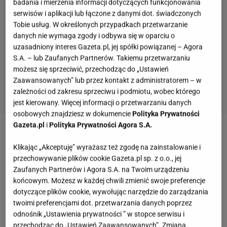
badania i mierzenia informacji dotyczących funkcjonowania
serwisów i aplikacji lub łączone z danymi dot. świadczonych
Tobie usług. W określonych przypadkach przetwarzanie
danych nie wymaga zgody i odbywa się w oparciu o
uzasadniony interes Gazeta.pl, jej spółki powiązanej – Agora
S.A. – lub Zaufanych Partnerów. Takiemu przetwarzaniu
możesz się sprzeciwić, przechodząc do „Ustawień
Zaawansowanych” lub przez kontakt z administratorem – w
zależności od zakresu sprzeciwu i podmiotu, wobec którego
jest kierowany. Więcej informacji o przetwarzaniu danych
osobowych znajdziesz w dokumencie
Polityka Prywatności
Gazeta.pl
i
Polityka Prywatności Agora S.A.
Zobacz wideo
Natalia Janoszek szczerze o
Klikając „Akceptuję” wyrażasz też zgodę na zainstalowanie i
Stanowskim. Otwarcie mówi o kłamstwie
przechowywanie plików cookie Gazeta.pl sp. z o.o., jej
Zaufanych Partnerów i Agora S.A. na Twoim urządzeniu
Krzysztof Stanowski znowu zaczepił Kingę Rusin.
końcowym. Możesz w każdej chwili zmienić swoje preferencje
dotyczące plików cookie, wywołując narzędzie do zarządzania
Tym razem to przesada?
twoimi preferencjami dot. przetwarzania danych poprzez
odnośnik „Ustawienia prywatności ” w stopce serwisu i
Konflikt Kingi Rusin i Krzysztofa Stanowskiego trwa
przechodząc do „Ustawień Zaawansowanych”. Zmiana