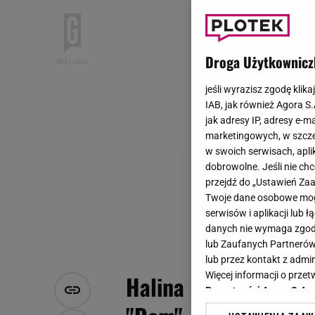
Droga Użytkownicz
jeśli wyrazisz zgodę klika
IAB, jak również Agora S
jak adresy IP, adresy e-m
marketingowych, w szcze
w swoich serwisach, aplik
dobrowolne. Jeśli nie ch
przejdź do „Ustawień Z
Twoje dane osobowe mogą
serwisów i aplikacji lub
danych nie wymaga zgody 
lub Zaufanych Partnerów
lub przez kontakt z admi
Więcej informacji o prz
Halina Rowicka zdrad
Prywatności Agora S.A.