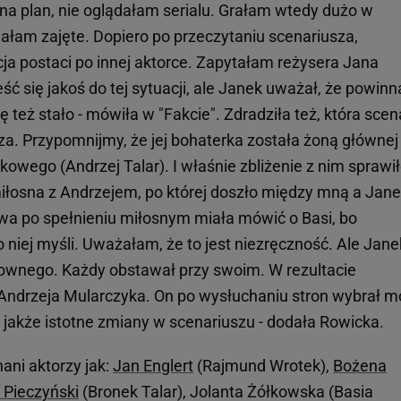
na plan, nie oglądałam serialu. Grałam wtedy dużo w
łam zajęte. Dopiero po przeczytaniu scenariusza,
ja postaci po innej aktorce. Zapytałam reżysera Jana
ć się jakoś do tej sytuacji, ale Janek uważał, że powin
ię też stało - mówiła w "Fakcie". Zdradziła też, która scen
jsza. Przypomnijmy, że jej bohaterka została żoną głównej
owego (Andrzej Talar). I właśnie zbliżenie z nim sprawi
 miłosna z Andrzejem, po której doszło między mną a Jan
wa po spełnieniu miłosnym miała mówić o Basi, bo
 niej myśli. Uważałam, że to jest niezręczność. Ale Jane
sownego. Każdy obstawał przy swoim. W rezultacie
 Andrzeja Mularczyka. On po wysłuchaniu stron wybrał m
 jakże istotne zmiany w scenariuszu - dodała Rowicka.
nani aktorzy jak:
Jan Englert
(Rajmund Wrotek),
Bożena
 Pieczyński
(Bronek Talar), Jolanta Żółkowska (Basia