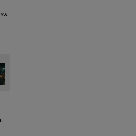
iew
a.