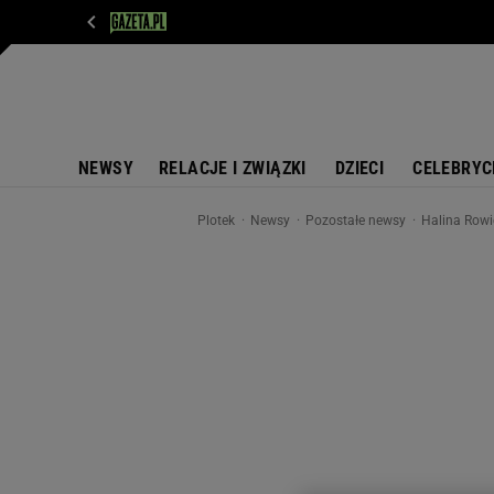
WIADOMOŚCI
NEXT
SPORT
PLOTEK
D
NEWSY
RELACJE I ZWIĄZKI
DZIECI
CELEBRYC
Plotek
Newsy
Pozostałe newsy
Halina Rowi