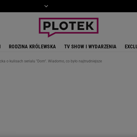
ZIECKO
MOTO
I
RODZINA KRÓLEWSKA
TV SHOW I WYDARZENIA
EXCL
cka o kulisach serialu "Dom". Wiadomo, co było najtrudniejsze