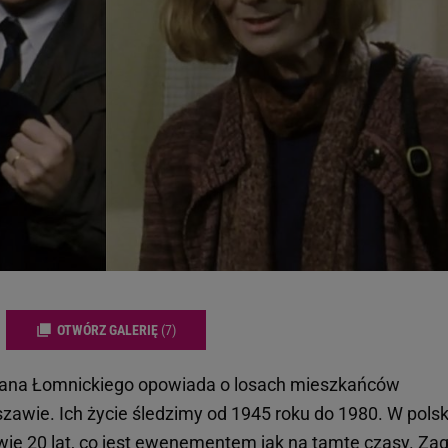
OTWÓRZ GALERIĘ
(7)
i Jana Łomnickiego opowiada o losach mieszkańców
szawie. Ich życie śledzimy od 1945 roku do 1980. W polsk
wie 20 lat, co jest ewenementem jak na tamte czasy. Zag