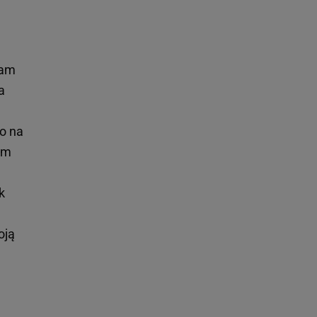
nam
a
ło na
em
k
oją