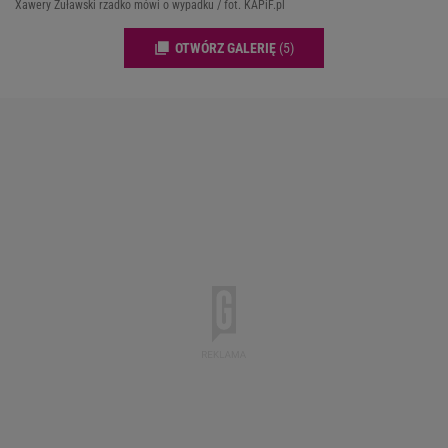
Xawery Żuławski rzadko mówi o wypadku / fot. KAPiF.pl
OTWÓRZ GALERIĘ
(5)