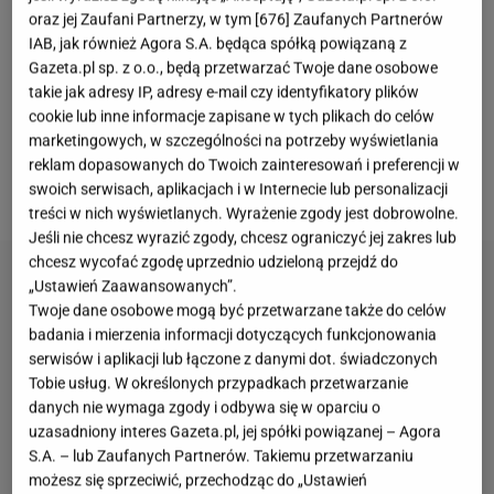
oraz jej Zaufani Partnerzy, w tym [
676
] Zaufanych Partnerów
wysłali go do Afryki, do dziadków. Chłopiec spędził w
IAB, jak również Agora S.A. będąca spółką powiązaną z
Senegalu dwa lata, gdzie uczył się i poznał kulturę.
Gazeta.pl sp. z o.o., będą przetwarzać Twoje dane osobowe
takie jak adresy IP, adresy e-mail czy identyfikatory plików
Sześć lat później zamieszkał z ojcem we
cookie lub inne informacje zapisane w tych plikach do celów
Francji. Andrzej Żuławski dużo pracował, więc
marketingowych, w szczególności na potrzeby wyświetlania
Xawerego wychowywała opiekunka. Tęsknota
reklam dopasowanych do Twoich zainteresowań i preferencji w
nakłoniła go do powrotu.
swoich serwisach, aplikacjach i w Internecie lub personalizacji
treści w nich wyświetlanych. Wyrażenie zgody jest dobrowolne.
Jeśli nie chcesz wyrazić zgody, chcesz ograniczyć jej zakres lub
chcesz wycofać zgodę uprzednio udzieloną przejdź do
„Ustawień Zaawansowanych”.
Twoje dane osobowe mogą być przetwarzane także do celów
badania i mierzenia informacji dotyczących funkcjonowania
serwisów i aplikacji lub łączone z danymi dot. świadczonych
Tobie usług. W określonych przypadkach przetwarzanie
danych nie wymaga zgody i odbywa się w oparciu o
uzasadniony interes Gazeta.pl, jej spółki powiązanej – Agora
S.A. – lub Zaufanych Partnerów. Takiemu przetwarzaniu
możesz się sprzeciwić, przechodząc do „Ustawień