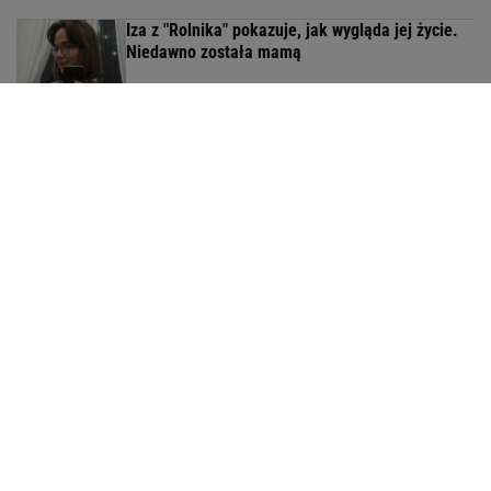
Iza z "Rolnika" pokazuje, jak wygląda jej życie.
Niedawno została mamą
Taką emeryturę dostaje Kwaśniewska. Jej mąż
może liczyć na więcej