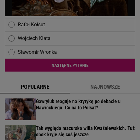
Rafał Kołsut
Wojciech Klata
Sławomir Wronka
NASTĘPNE PYTANIE
POPULARNE
NAJNOWSZE
Gawryluk reaguje na krytykę po debacie u
Nawrockiego. Co na to Polsat?
Tak wygląda mazurska willa Kwaśniewskich. Tuż
obok kryje się coś jeszcze