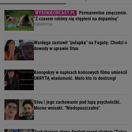
Permanentne zmęczenie.
"Z czasem robimy się otępieni na dopaminę"
SUBSKRYPCJA
Wardęga zastawił "pułapkę" na Fagatę. Chodzi o
dowody w sprawie Stuu
Konopskyy w napisach końcowych filmu umieścił
UKRYTĄ wiadomość. Mało kto to dostrzegł
Stuu i jego zachowanie pod lupą psycholożki.
Mocne wnioski. "Niedopuszczalne"
Zaskakujące słowa Englert przed startem "Tańca