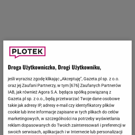
Afera dotycząca polskich youtuberów nie przestaje
zaskakiwać. Nie ma dnia, kiedy nie pojawiłyby się
Droga Użytkowniczko, Drogi Użytkowniku,
jakieś nowe informacje o podejrzanych
jeśli wyrazisz zgodę klikając „Akceptuję”, Gazeta.pl sp. z o.o.
influencerach. Sprawę przejęła już prokuratura.
oraz jej Zaufani Partnerzy, w tym [
676
] Zaufanych Partnerów
Świadkowie są przesłuchiwani, a materiały
IAB, jak również Agora S.A. będąca spółką powiązaną z
Gazeta.pl sp. z o.o., będą przetwarzać Twoje dane osobowe
dowodowe odpowiednio zabezpieczane.
Pandora
takie jak adresy IP, adresy e-mail czy identyfikatory plików
Gate
przyciągnęła również uwagę globalnej grupy
cookie lub inne informacje zapisane w tych plikach do celów
hakerów
Anonymous
, którzy co jakiś czas nakręcają
marketingowych, w szczególności na potrzeby wyświetlania
reklam dopasowanych do Twoich zainteresowań i preferencji w
spiralę emocji i publikują zagadkowe wiadomości.
swoich serwisach, aplikacjach i w Internecie lub personalizacji
Niedawno aktywiści wrzucili na swój poboczny