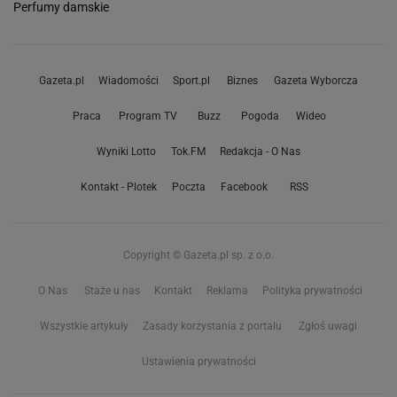
Perfumy damskie
Gazeta.pl
Wiadomości
Sport.pl
Biznes
Gazeta Wyborcza
Praca
Program TV
Buzz
Pogoda
Wideo
Wyniki Lotto
Tok.FM
Redakcja - O Nas
Kontakt - Plotek
Poczta
Facebook
RSS
Copyright © Gazeta.pl sp. z o.o.
O Nas
Staże u nas
Kontakt
Reklama
Polityka prywatności
Wszystkie artykuły
Zasady korzystania z portalu
Zgłoś uwagi
Ustawienia prywatności