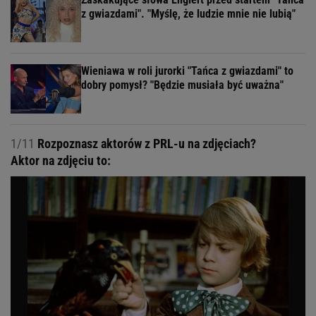
z gwiazdami". "Myślę, że ludzie mnie nie lubią"
Wieniawa w roli jurorki "Tańca z gwiazdami" to
dobry pomysł? "Będzie musiała być uważna"
1/11
Rozpoznasz aktorów z PRL-u na zdjęciach?
Aktor na zdjęciu to: