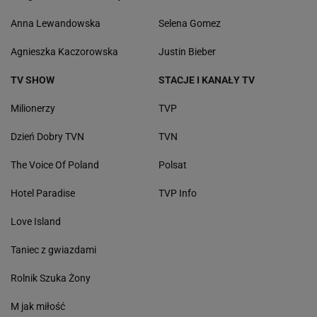
Anna Lewandowska
Selena Gomez
Agnieszka Kaczorowska
Justin Bieber
TV SHOW
STACJE I KANAŁY TV
Milionerzy
TVP
Dzień Dobry TVN
TVN
The Voice Of Poland
Polsat
Hotel Paradise
TVP Info
Love Island
Taniec z gwiazdami
Rolnik Szuka Żony
M jak miłość