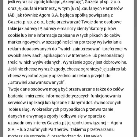
jeśli wyrazisz zgodę klikając „Akceptuję”, Gazeta.pl sp. z o.o.
oraz jej Zaufani Partnerzy, w tym [
676
] Zaufanych Partnerów
IAB, jak również Agora S.A. będąca spółką powiązaną z
Gazeta.pl sp. z o.o., będą przetwarzać Twoje dane osobowe
takie jak adresy IP, adresy e-mail czy identyfikatory plików
cookie lub inne informacje zapisane w tych plikach do celów
Idalia Orman-Borucka jest córką
gwiazdy
"
Klanu
",
marketingowych, w szczególności na potrzeby wyświetlania
Aldony Orman
oraz biznesmena, Edmunda
reklam dopasowanych do Twoich zainteresowań i preferencji w
swoich serwisach, aplikacjach i w Internecie lub personalizacji
Boruckiego. Dziewczynka jest oczkiem w głowie
treści w nich wyświetlanych. Wyrażenie zgody jest dobrowolne.
rodziców. Niedawno jej mama pochwaliła się, że to
Jeśli nie chcesz wyrazić zgody, chcesz ograniczyć jej zakres lub
niezwykle pilna uczennica.
chcesz wycofać zgodę uprzednio udzieloną przejdź do
„Ustawień Zaawansowanych”.
Twoje dane osobowe mogą być przetwarzane także do celów
badania i mierzenia informacji dotyczących funkcjonowania
serwisów i aplikacji lub łączone z danymi dot. świadczonych
Tobie usług. W określonych przypadkach przetwarzanie
danych nie wymaga zgody i odbywa się w oparciu o
uzasadniony interes Gazeta.pl, jej spółki powiązanej – Agora
S.A. – lub Zaufanych Partnerów. Takiemu przetwarzaniu
możesz się sprzeciwić, przechodząc do „Ustawień