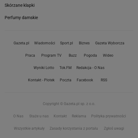
Skórzane klapki
Perfumy damskie
Gazeta.pl
Wiadomości
Sport.pl
Biznes
Gazeta Wyborcza
Praca
Program TV
Buzz
Pogoda
Wideo
Wyniki Lotto
Tok.FM
Redakcja - O Nas
Kontakt - Plotek
Poczta
Facebook
RSS
Copyright © Gazeta.pl sp. z o.o.
O Nas
Staże u nas
Kontakt
Reklama
Polityka prywatności
Wszystkie artykuły
Zasady korzystania z portalu
Zgłoś uwagi