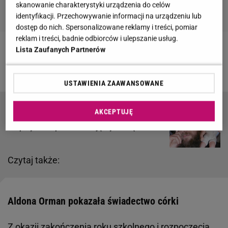
skanowanie charakterystyki urządzenia do celów
identyfikacji. Przechowywanie informacji na urządzeniu lub
dostęp do nich. Spersonalizowane reklamy i treści, pomiar
reklam i treści, badnie odbiorców i ulepszanie usług.
Lista Zaufanych Partnerów
Zobacz wideo
Cleo była słaba z fizyki. Znalazła
sposób, jak podciągnąć sobie ocenę. Nietypowy
USTAWIENIA ZAAWANSOWANE
AKCEPTUJĘ
"Chłopaki do wzięcia". Łukasz "Pan
Eksperyment" pokazał swoją wybrankę
Czytaj także:
Aldona Orman pokazała świadectwo córki
Z okazji zakończenia roku szkolnego i rozpoczęcia