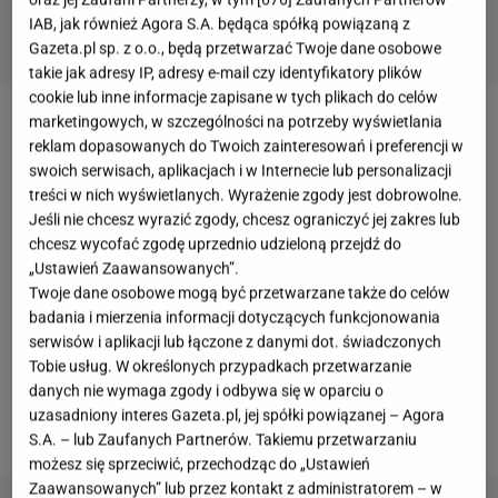
IAB, jak również Agora S.A. będąca spółką powiązaną z
Gazeta.pl sp. z o.o., będą przetwarzać Twoje dane osobowe
takie jak adresy IP, adresy e-mail czy identyfikatory plików
cookie lub inne informacje zapisane w tych plikach do celów
marketingowych, w szczególności na potrzeby wyświetlania
Już 11 maja wieczorem dowiemy się, kto ponownie
reklam dopasowanych do Twoich zainteresowań i preferencji w
zapisze się w historii
"Tańca z gwiazdami"
i zgarnie
swoich serwisach, aplikacjach i w Internecie lub personalizacji
treści w nich wyświetlanych. Wyrażenie zgody jest dobrowolne.
Kryształową Kulę. O zwycięstwo w tanecznym show
Jeśli nie chcesz wyrazić zgody, chcesz ograniczyć jej zakres lub
tym razem
walczą Adrianna Borek i Albert Kosiński,
chcesz wycofać zgodę uprzednio udzieloną przejdź do
Filip Gurłacz i Agnieszka Kaczorowska oraz Maria
„Ustawień Zaawansowanych”.
Twoje dane osobowe mogą być przetwarzane także do celów
Jeleniewska i Jacek Jeschke
. Na ostatniej prostej
badania i mierzenia informacji dotyczących funkcjonowania
Gurłacz i
Kaczorowska
zdecydowali się
serwisów i aplikacji lub łączone z danymi dot. świadczonych
porozmawiać z fanami podczas instagramowego
Tobie usług. W określonych przypadkach przetwarzanie
danych nie wymaga zgody i odbywa się w oparciu o
live'a. Poruszona tancerka wyznała, że w czasie
uzasadniony interes Gazeta.pl, jej spółki powiązanej – Agora
programu wiele nauczyła się do aktora.
S.A. – lub Zaufanych Partnerów. Takiemu przetwarzaniu
możesz się sprzeciwić, przechodząc do „Ustawień
Zaawansowanych” lub przez kontakt z administratorem – w