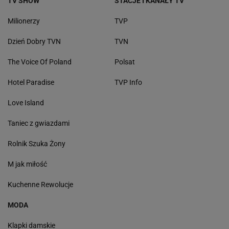
TV SHOW
STACJE I KANAŁY TV
Milionerzy
TVP
Dzień Dobry TVN
TVN
The Voice Of Poland
Polsat
Hotel Paradise
TVP Info
Love Island
Taniec z gwiazdami
Rolnik Szuka Żony
M jak miłość
Kuchenne Rewolucje
MODA
Klapki damskie