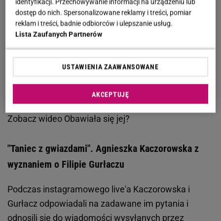
identyfikacji. Przechowywanie informacji na urządzeniu lub
dostęp do nich. Spersonalizowane reklamy i treści, pomiar
reklam i treści, badnie odbiorców i ulepszanie usług.
Lista Zaufanych Partnerów
USTAWIENIA ZAAWANSOWANE
AKCEPTUJĘ
Zobacz wideo
Obawiała się jej?
"Taniec z gwiazdami". Agnieszka Kaczorowska z
wyznaniem o Filipie Gurłaczu
Podczas instagramowego live'a Kaczorowska i
Gurłacz odpowiadali na zadawane im pytania i
odnosili się do wiadomości wysyłanych przez