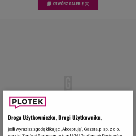
OTWÓRZ GALERIĘ
(3)
Droga Użytkowniczko, Drogi Użytkowniku,
jeśli wyrazisz zgodę klikając „Akceptuję”, Gazeta.pl sp. z o.o.
oraz jej Zaufani Partnerzy, w tym [
676
] Zaufanych Partnerów