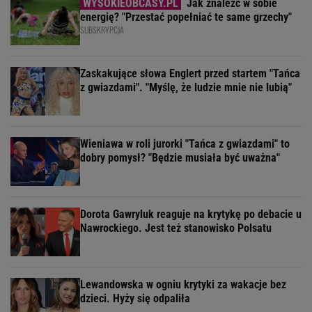
Jak znaleźć w sobie
energię? "Przestać popełniać te same grzechy"
SUBSKRYPCJA
Zaskakujące słowa Englert przed startem "Tańca
z gwiazdami". "Myślę, że ludzie mnie nie lubią"
Wieniawa w roli jurorki "Tańca z gwiazdami" to
dobry pomysł? "Będzie musiała być uważna"
Dorota Gawryluk reaguje na krytykę po debacie u
Nawrockiego. Jest też stanowisko Polsatu
Lewandowska w ogniu krytyki za wakacje bez
dzieci. Hyży się odpaliła