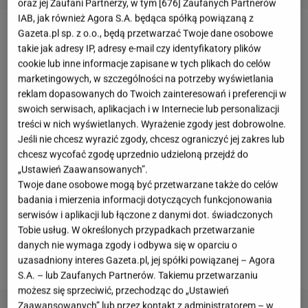
oraz jej Zaufani Partnerzy, w tym [
676
] Zaufanych Partnerów
IAB, jak również Agora S.A. będąca spółką powiązaną z
Gazeta.pl sp. z o.o., będą przetwarzać Twoje dane osobowe
"Zróbmy sobie dom" wkracza powoli na nowy etap
takie jak adresy IP, adresy e-mail czy identyfikatory plików
zmagań uczestników. Przypomnijmy, że biorące
cookie lub inne informacje zapisane w tych plikach do celów
udział w programie pary
walczą o wygraną w postaci
marketingowych, w szczególności na potrzeby wyświetlania
reklam dopasowanych do Twoich zainteresowań i preferencji w
wymarzonego domu
. Sześć duetów podzielono na
swoich serwisach, aplikacjach i w Internecie lub personalizacji
trzy
drużyny - niebieską, zieloną i czerwoną, które
treści w nich wyświetlanych. Wyrażenie zgody jest dobrowolne.
przypisano następnie do starych budynków z rynku
Jeśli nie chcesz wyrazić zgody, chcesz ograniczyć jej zakres lub
chcesz wycofać zgodę uprzednio udzieloną przejdź do
wtórnego w różnych częściach Polski
„Ustawień Zaawansowanych”.
wymagających generalnego remontu.
Twoje dane osobowe mogą być przetwarzane także do celów
Odpowiedzialne za każdy z domów dwie
drużyny
badania i mierzenia informacji dotyczących funkcjonowania
serwisów i aplikacji lub łączone z danymi dot. świadczonych
znajdują się obecnie na etapie "demolki"
. Z czym
Tobie usług. W określonych przypadkach przetwarzanie
jeszcze
ekipy
musiały
zmagać się w trzecim odcinku
danych nie wymaga zgody i odbywa się w oparciu o
show, który wyemitowano 5 maja?
uzasadniony interes Gazeta.pl, jej spółki powiązanej – Agora
S.A. – lub Zaufanych Partnerów. Takiemu przetwarzaniu
możesz się sprzeciwić, przechodząc do „Ustawień
Zaawansowanych” lub przez kontakt z administratorem – w