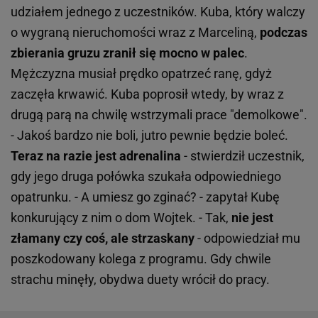
udziałem jednego z uczestników. Kuba, który walczy
o wygraną nieruchomości wraz z Marceliną,
podczas
zbierania gruzu zranił się mocno w palec
.
Mężczyzna musiał prędko opatrzeć ranę, gdyż
zaczęła krwawić. Kuba poprosił wtedy, by wraz z
drugą parą na chwilę wstrzymali prace "demolkowe".
- Jakoś bardzo nie boli, jutro pewnie będzie boleć.
Teraz na razie jest adrenalina
- stwierdził uczestnik,
gdy jego druga połówka szukała odpowiedniego
opatrunku. - A umiesz go zginać? - zapytał Kubę
konkurujący z nim o dom Wojtek. - Tak,
nie jest
złamany czy coś, ale strzaskany
- odpowiedział mu
poszkodowany kolega z programu. Gdy chwile
strachu minęły, obydwa duety wrócił do pracy.