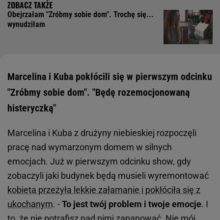
Obejrzałam "Zróbmy sobie dom". Trochę się...
wynudziłam
Marcelina i Kuba pokłócili się w pierwszym odcinku
"Zróbmy sobie dom". "Będę rozemocjonowaną
histeryczką"
Marcelina i Kuba z drużyny niebieskiej rozpoczęli
pracę nad wymarzonym domem w silnych
emocjach. Już w pierwszym odcinku show, gdy
zobaczyli jaki budynek będą musieli wyremontować
kobieta przeżyła lekkie załamanie i pokłóciła się z
ukochanym
. -
To jest twój problem i twoje emocje
. I
to, że nie potrafisz nad nimi zapanować. Nie mój,