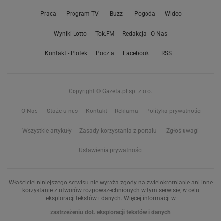
Praca
Program TV
Buzz
Pogoda
Wideo
Wyniki Lotto
Tok.FM
Redakcja - O Nas
Kontakt - Plotek
Poczta
Facebook
RSS
Copyright © Gazeta.pl sp. z o.o.
O Nas
Staże u nas
Kontakt
Reklama
Polityka prywatności
Wszystkie artykuły
Zasady korzystania z portalu
Zgłoś uwagi
Ustawienia prywatności
Właściciel niniejszego serwisu nie wyraża zgody na zwielokrotnianie ani inne
korzystanie z utworów rozpowszechnionych w tym serwisie, w celu
eksploracji tekstów i danych. Więcej informacji w
zastrzeżeniu dot. eksploracji tekstów i danych