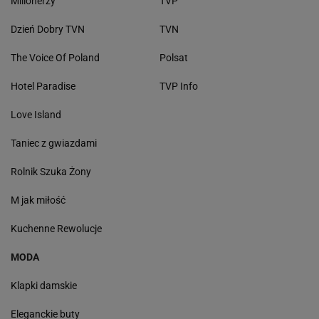
Milionerzy
TVP
Dzień Dobry TVN
TVN
The Voice Of Poland
Polsat
Hotel Paradise
TVP Info
Love Island
Taniec z gwiazdami
Rolnik Szuka Żony
M jak miłość
Kuchenne Rewolucje
MODA
Klapki damskie
Eleganckie buty