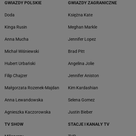
GWIAZDY POLSKIE
GWIAZDY ZAGRANICZNE
Doda
Księżna Kate
Kinga Rusin
Meghan Markle
Anna Mucha
Jennifer Lopez
Michał Wiśniewski
Brad Pitt
Hubert Urbański
Angelina Jolie
Filip Chajzer
Jennifer Aniston
Małgorzata Rozenek-Majdan
Kim Kardashian
Anna Lewandowska
Selena Gomez
Agnieszka Kaczorowska
Justin Bieber
TV SHOW
STACJE I KANAŁY TV