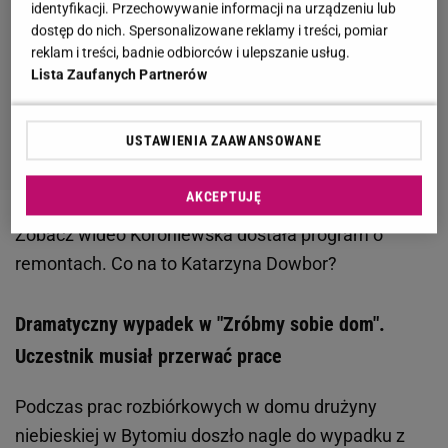
identyfikacji. Przechowywanie informacji na urządzeniu lub
dostęp do nich. Spersonalizowane reklamy i treści, pomiar
reklam i treści, badnie odbiorców i ulepszanie usług.
Lista Zaufanych Partnerów
USTAWIENIA ZAAWANSOWANE
AKCEPTUJĘ
Zobacz wideo
Koroniewska dostała program o
remontach. Co na to Katarzyna Dowbor?
Dramatyczny wypadek w "Zróbmy sobie dom".
Uczestnik musiał przerwać prace
Podczas prac rozbiórkowych w domu drużyny
niebieskiej w Bytomiu doszło nagle do wypadku z