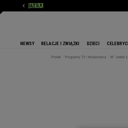
WIADOMOŚCI
NEXT
SPORT
PLOTEK
D
NEWSY
RELACJE I ZWIĄZKI
DZIECI
CELEBRYC
Plotek
Programy TV i Wydarzenia
W "Jeden z 