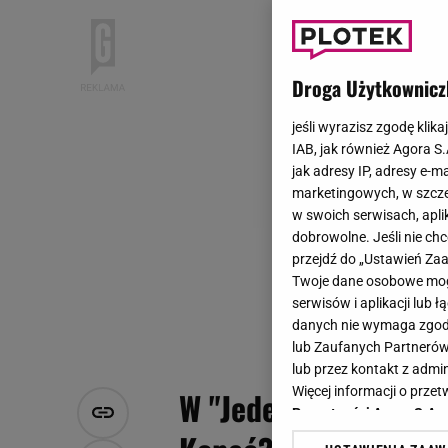
Droga Użytkownicz
jeśli wyrazisz zgodę klika
IAB, jak również Agora S
jak adresy IP, adresy e-m
marketingowych, w szcze
w swoich serwisach, aplik
dobrowolne. Jeśli nie ch
przejdź do „Ustawień Z
Twoje dane osobowe mogą
serwisów i aplikacji lub
danych nie wymaga zgody 
lub Zaufanych Partnerów
lub przez kontakt z admi
Więcej informacji o prz
W "Jeden z dziesięci
Prywatności Agora S.A.