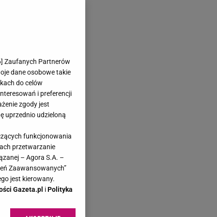
6
] Zaufanych Partnerów
woje dane osobowe takie
likach do celów
teresowań i preferencji
ażenie zgody jest
dę uprzednio udzieloną
yczących funkcjonowania
kach przetwarzanie
ązanej – Agora S.A. –
awień Zaawansowanych”
go jest kierowany.
ości Gazeta.pl
i
Polityka
usz