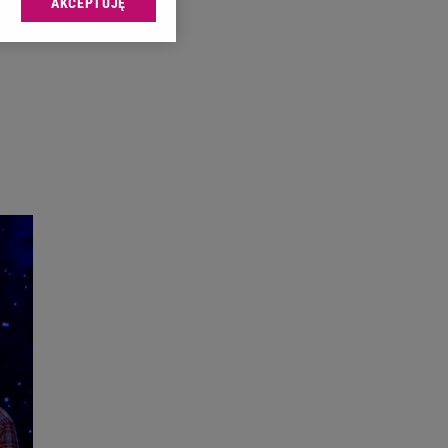
AKCEPTUJĘ
l sp. z o.o., jej
ić swoje preferencje
arzania danych poprzez
ych”. Zmiana ustawień
ach:
 celów identyfikacji.
omiar reklam i treści,