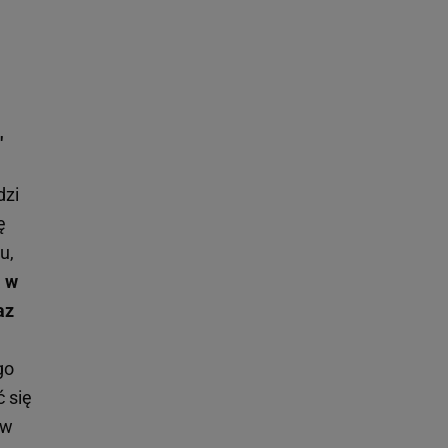
"
dzi
ę
u,
a w
az
go
ć się
 w