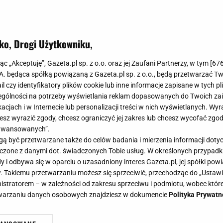
ko, Drogi Użytkowniku,
jąc „Akceptuję”, Gazeta.pl sp. z o.o. oraz jej Zaufani Partnerzy, w tym [
67
.A. będąca spółką powiązaną z Gazeta.pl sp. z o.o., będą przetwarzać T
ail czy identyfikatory plików cookie lub inne informacje zapisane w tych p
gólności na potrzeby wyświetlania reklam dopasowanych do Twoich zain
acjach i w Internecie lub personalizacji treści w nich wyświetlanych. Wyr
cesz wyrazić zgody, chcesz ograniczyć jej zakres lub chcesz wycofać zgo
aawansowanych”.
 być przetwarzane także do celów badania i mierzenia informacji dot
 łączone z danymi dot. świadczonych Tobie usług. W określonych przypad
i odbywa się w oparciu o uzasadniony interes Gazeta.pl, jej spółki powi
. Takiemu przetwarzaniu możesz się sprzeciwić, przechodząc do „Ust
nistratorem – w zależności od zakresu sprzeciwu i podmiotu, wobec które
etwarzaniu danych osobowych znajdziesz w dokumencie
Polityka Prywatn
u" ma paść rekord. Kim jest Arkadi