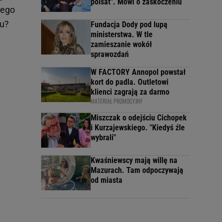
polsat". Mówi o zaskoczeniu
nego
mu?
Fundacja Dody pod lupą
ministerstwa. W tle
zamieszanie wokół
sprawozdań
W FACTORY Annopol powstał
kort do padla. Outletowi
klienci zagrają za darmo
MATERIAŁ PROMOCYJNY
Miszczak o odejściu Cichopek
i Kurzajewskiego. "Kiedyś źle
wybrali"
Kwaśniewscy mają willę na
Mazurach. Tam odpoczywają
od miasta