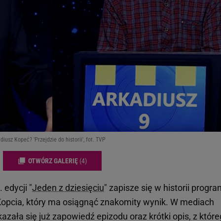
iusz Kopeć? 'Przejdzie do historii', fot. TVP
OTWÓRZ GALERIĘ
(4)
 edycji "
Jeden z dziesięciu
" zapisze się w historii progr
opcia, który ma osiągnąć znakomity wynik. W mediach
azała się już zapowiedź epizodu oraz krótki opis, z któr