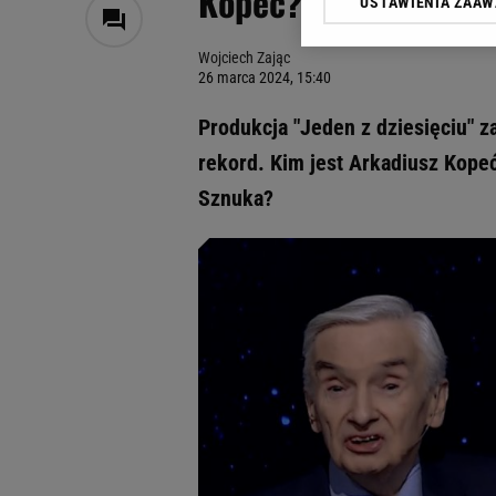
Kopeć? "Przejdzie do 
USTAWIENIA ZAA
Klikając „Akceptuję” wyra
Zaufanych Partnerów i A
Wojciech Zając
dotyczące plików cookie,
26 marca 2024, 15:40
odnośnik „Ustawienia pr
plików cookie możliwa je
Produkcja "Jeden z dziesięciu" 
My, nasi Zaufani Partne
rekord. Kim jest Arkadiusz Kope
Użycie dokładnych danych
Sznuka?
Przechowywanie informacji
badnie odbiorców i uleps