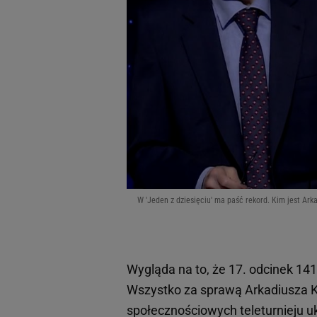
W 'Jeden z dziesięciu' ma paść rekord. Kim jest Arkad
Wygląda na to, że 17. odcinek 141.
Wszystko za sprawą Arkadiusza K
społecznościowych teleturnieju uk