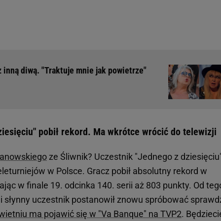
 inną diwą. "Traktuje mnie jak powietrze"
iesięciu" pobił rekord. Ma wkrótce wrócić do telewizji
ranowskiego
ze Śliwnik? Uczestnik "Jednego z dziesięciu
leturniejów w Polsce. Gracz pobił absolutny rekord w
jąc w finale 19. odcinka 140. serii aż 803 punkty. Od teg
 i słynny uczestnik postanowił znowu spróbować sprawd
kwietniu ma pojawić się w "Va Banque" na TVP2
. Będzieci