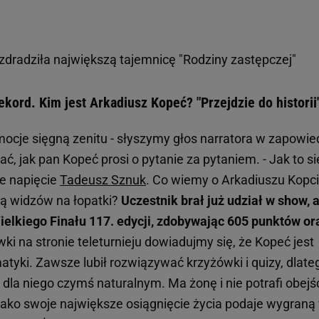
dradziła największą tajemnicę "Rodziny zastępczej"
ekord. Kim jest Arkadiusz Kopeć? "Przejdzie do historii
mocje sięgną zenitu - słyszymy głos narratora w zapowie
, jak pan Kopeć prosi o pytanie za pytaniem. - Jak to si
je napięcie
Tadeusz Sznuk
. Co wiemy o Arkadiuszu Kopci
ką widzów na łopatki?
Uczestnik brał już udział w show, 
elkiego Finału 117. edycji, zdobywając 605 punktów or
wki na stronie teleturnieju dowiadujmy się, że Kopeć jest
matyki. Zawsze lubił rozwiązywać krzyżówki i quizy, dlate
o dla niego czymś naturalnym. Ma żonę i nie potrafi obejś
u. Jako swoje największe osiągnięcie życia podaje wygraną