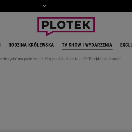
ZIECKO
MOTO
I
RODZINA KRÓLEWSKA
TV SHOW I WYDARZENIA
EXCL
dziesięciu" ma paść rekord. Kim jest Arkadiusz Kopeć? "Przejdzie do historii"