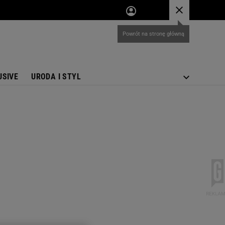
USIVE
URODA I STYL