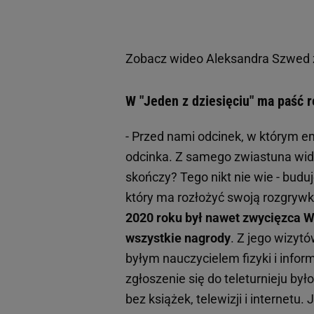
Zobacz wideo
Aleksandra Szwed z
W "Jeden z dziesięciu" ma paść r
- Przed nami odcinek, w którym e
odcinka. Z samego zwiastuna widać
skończy? Tego nikt nie wie - budu
który ma rozłożyć swoją rozgryw
2020 roku był nawet zwycięzca Wi
wszystkie nagrody
. Z jego wizytó
byłym nauczycielem fizyki i infor
zgłoszenie się do teleturnieju był
bez książek, telewizji i internet