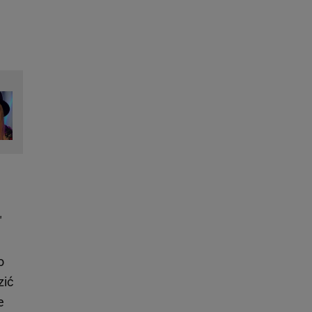
"
o
zić
e