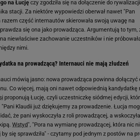
ego na Łucję
czy zgodziła się na dołączenie do rywalizacji
ika stacji. Za niektóre wypowiedzi oberwał nawet "Pan
ym razem część internautów skierowała swoją uwagę na
 sprawdza się ona jako prowadząca. Argumentują to tym, 
na niewłaściwe zachowanie uczestników i nie próbował
iędzy nimi.
dydatka na prowadzącą? Internauci nie mają złudzeń
rnauci mówią jasno: nowa prowadząca powinna dołączyć 
nu. Co więcej, mają oni nawet odpowiednią kandydatkę 
si
proponują Łucję, czyli uczestniczkę siódmej edycji, któ
y. "Pani Klaudii już dziękujemy za prowadzenie. Łucja mo
dać, że pani wyskoczyła z roli prowadzącej, a wskoczył
kipą.
Wstyd
", "Pora na wymianę prowadzącej, która nic n
by się sprawdziła" - czytamy pod jednym z postów na pro