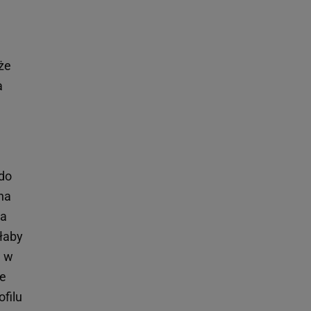
że
a
do
na
ra
głaby
a w
ie
filu