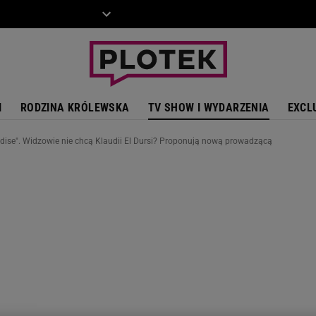
ZIECKO
MOTO
I
RODZINA KRÓLEWSKA
TV SHOW I WYDARZENIA
EXCL
adise". Widzowie nie chcą Klaudii El Dursi? Proponują nową prowadzącą