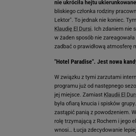
nie ukróciła hejtu ukierunkowan
bliskiego członka rodziny pracown
Lektor". To jednak nie koniec. T
Klaudię El Dursi
. Ich zdaniem nie
w żaden sposób nie zareagowała 
zadbać o prawidłową atmosferę m
"Hotel Paradise". Jest nowa kan
W związku z tymi zarzutami inte
programu już od następnego sezo
jej miejsce. Zamiast
Klaudii El Dur
była ofiarą knucia i spisków grup
zastąpić panią z powodzeniem. Wi
rolę trzymającą z Rochem i jego e
wnosi… Łucja zdecydowanie lepiej 