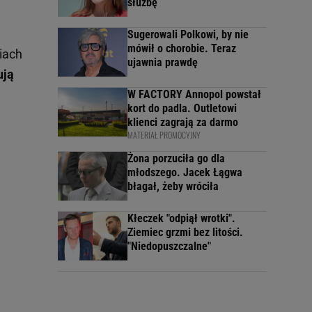
służbę
Sugerowali Polkowi, by nie
mówił o chorobie. Teraz
iach
ujawnia prawdę
ują
W FACTORY Annopol powstał
kort do padla. Outletowi
klienci zagrają za darmo
MATERIAŁ PROMOCYJNY
Żona porzuciła go dla
młodszego. Jacek Łągwa
błagał, żeby wróciła
Kłeczek "odpiął wrotki".
Ziemiec grzmi bez litości.
"Niedopuszczalne"