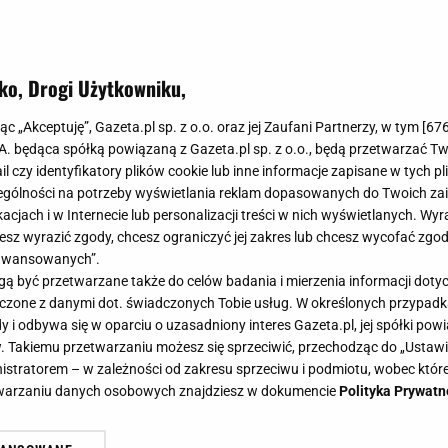
ko, Drogi Użytkowniku,
jąc „Akceptuję”, Gazeta.pl sp. z o.o. oraz jej Zaufani Partnerzy, w tym [
67
.A. będąca spółką powiązaną z Gazeta.pl sp. z o.o., będą przetwarzać T
ail czy identyfikatory plików cookie lub inne informacje zapisane w tych p
gólności na potrzeby wyświetlania reklam dopasowanych do Twoich zain
acjach i w Internecie lub personalizacji treści w nich wyświetlanych. Wyr
cesz wyrazić zgody, chcesz ograniczyć jej zakres lub chcesz wycofać zgo
aawansowanych”.
 być przetwarzane także do celów badania i mierzenia informacji dot
 łączone z danymi dot. świadczonych Tobie usług. W określonych przypad
i odbywa się w oparciu o uzasadniony interes Gazeta.pl, jej spółki powi
. Takiemu przetwarzaniu możesz się sprzeciwić, przechodząc do „Ust
nistratorem – w zależności od zakresu sprzeciwu i podmiotu, wobec które
etwarzaniu danych osobowych znajdziesz w dokumencie
Polityka Prywatn
mieszanie wokół Klaudii El Dursi. W