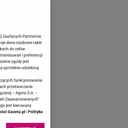
6
] Zaufanych Partnerów
woje dane osobowe takie
likach do celów
teresowań i preferencji
ażenie zgody jest
dę uprzednio udzieloną
yczących funkcjonowania
kach przetwarzanie
ązanej – Agora S.A. –
awień Zaawansowanych”
go jest kierowany.
ości Gazeta.pl
i
Polityka