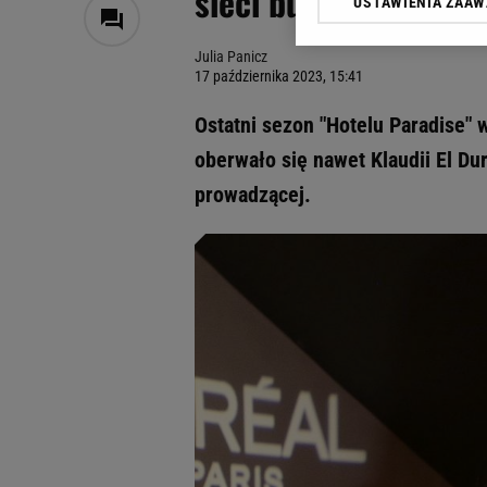
sieci burza
USTAWIENIA ZAA
Klikając „Akceptuję” wyra
Zaufanych Partnerów i A
Julia Panicz
dotyczące plików cookie,
17 października 2023, 15:41
odnośnik „Ustawienia pr
plików cookie możliwa je
Ostatni sezon "Hotelu Paradise" 
My, nasi Zaufani Partne
oberwało się nawet Klaudii El Du
Użycie dokładnych danych
prowadzącej.
Przechowywanie informacji
badnie odbiorców i uleps