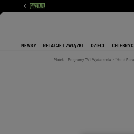
WIADOMOŚCI
NEXT
SPORT
PLOTEK
D
NEWSY
RELACJE I ZWIĄZKI
DZIECI
CELEBRYC
Plotek
Programy TV i Wydarzenia
"Hotel Par