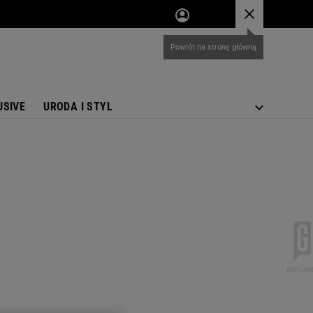
USIVE
URODA I STYL