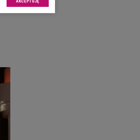
AKCEPTUJĘ
l sp. z o.o., jej
ić swoje preferencje
arzania danych poprzez
ych”. Zmiana ustawień
ach:
 celów identyfikacji.
omiar reklam i treści,