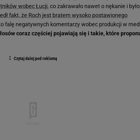
tników wobec Łucji
, co zakrawało nawet o nękanie i było
edł fakt, że Roch jest bratem wysoko postawionego
 falę negatywnych komentarzy wobec produkcji w med
łosów coraz częściej pojawiają się i takie, które propon