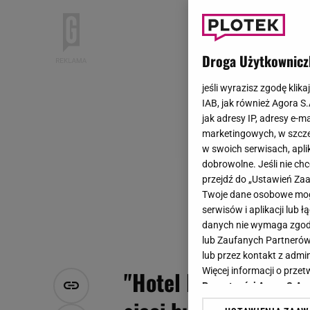
Droga Użytkownicz
jeśli wyrazisz zgodę klika
IAB, jak również Agora S
jak adresy IP, adresy e-m
marketingowych, w szcze
w swoich serwisach, aplik
dobrowolne. Jeśli nie ch
przejdź do „Ustawień Z
Twoje dane osobowe mogą
serwisów i aplikacji lub
danych nie wymaga zgody 
lub Zaufanych Partnerów
lub przez kontakt z admi
Więcej informacji o prz
"Hotel Paradise". Za
Prywatności Agora S.A.