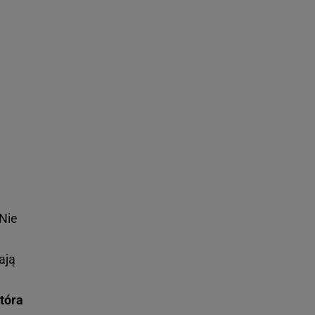
Nie
ają
która