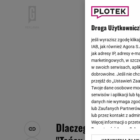
Droga Użytkownicz
jeśli wyrazisz zgodę klika
IAB, jak również Agora S
jak adresy IP, adresy e-m
marketingowych, w szcze
w swoich serwisach, aplik
dobrowolne. Jeśli nie ch
przejdź do „Ustawień Z
Twoje dane osobowe mogą
serwisów i aplikacji lub
danych nie wymaga zgody 
lub Zaufanych Partnerów
lub przez kontakt z admi
Więcej informacji o prz
Dlaczego Anna Przyby
Prywatności Agora S.A.