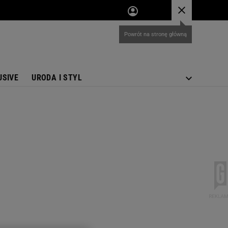
USIVE
URODA I STYL