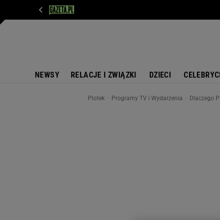
WIADOMOŚCI
NEXT
SPORT
PLOTEK
D
NEWSY
RELACJE I ZWIĄZKI
DZIECI
CELEBRYC
Plotek
Programy TV i Wydarzenia
Dlaczego Pr