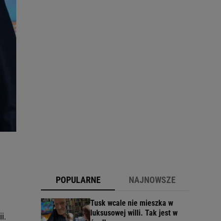
POPULARNE
NAJNOWSZE
j
Tusk wcale nie mieszka w
luksusowej willi. Tak jest w
i.