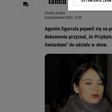
"Tańcu z Gwiazdami"
USTAWIENIA ZAA
Klikając „Akceptuję” wyra
Zaufanych Partnerów i A
Paulina Kotwis
dotyczące plików cookie,
9 października 2022, 14:20
odnośnik „Ustawienia pr
plików cookie możliwa je
Agustin Egurrola pojawił się na
My, nasi Zaufani Partne
dokumentu przyznał, że Przybyls
Użycie dokładnych danych
Gwiazdami" do udziału w show.
Przechowywanie informacji
badnie odbiorców i uleps