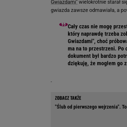
Gwiazdami"
wielokrotnie starał s
gwiazda zawsze odmawiała, a po
Cały czas nie mogę przesta
który naprawdę trzeba zob
Gwiazdami", choć próbowa
ma na to przestrzeni. Po 
dokument był bardzo potr
dziękuję, że mogłem go z
"Ślub od pierwszego wejrzenia". T