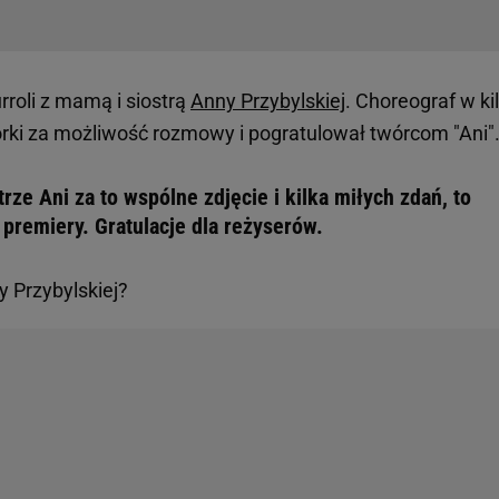
roli z mamą i siostrą
Anny Przybylskiej
. Choreograf w ki
rki za możliwość rozmowy i pogratulował twórcom "Ani"
rze Ani za to wspólne zdjęcie i kilka miłych zdań, to
j premiery. Gratulacje dla reżyserów.
y Przybylskiej?