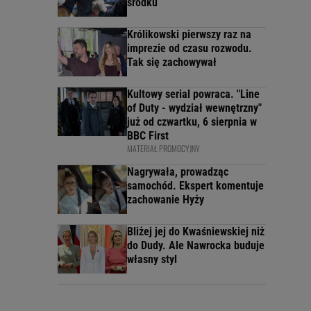
środku
Królikowski pierwszy raz na
imprezie od czasu rozwodu.
Tak się zachowywał
Kultowy serial powraca. "Line
of Duty - wydział wewnętrzny"
już od czwartku, 6 sierpnia w
BBC First
MATERIAŁ PROMOCYJNY
Nagrywała, prowadząc
samochód. Ekspert komentuje
zachowanie Hyży
Bliżej jej do Kwaśniewskiej niż
do Dudy. Ale Nawrocka buduje
własny styl