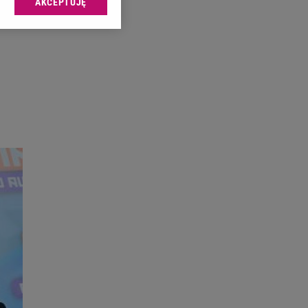
AKCEPTUJĘ
l sp. z o.o., jej
ić swoje preferencje
arzania danych poprzez
ych”. Zmiana ustawień
ach:
 celów identyfikacji.
omiar reklam i treści,