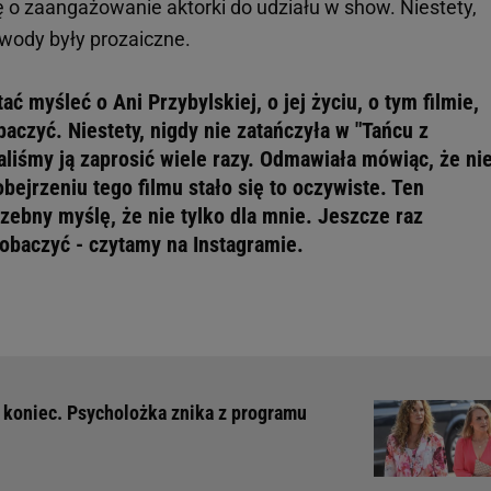
ię o zaangażowanie aktorki do udziału w show. Niestety,
wody były prozaiczne.
ć myśleć o Ani Przybylskiej, o jej życiu, o tym filmie,
aczyć. Niestety, nigdy nie zatańczyła w "Tańcu z
liśmy ją zaprosić wiele razy. Odmawiała mówiąc, że ni
obejrzeniu tego filmu stało się to oczywiste. Ten
zebny myślę, że nie tylko dla mnie. Jeszcze raz
obaczyć - czytamy na Instagramie.
o koniec. Psycholożka znika z programu