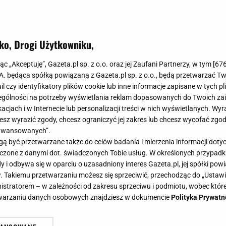
ko, Drogi Użytkowniku,
jąc „Akceptuję”, Gazeta.pl sp. z o.o. oraz jej Zaufani Partnerzy, w tym [
67
.A. będąca spółką powiązaną z Gazeta.pl sp. z o.o., będą przetwarzać T
ail czy identyfikatory plików cookie lub inne informacje zapisane w tych p
gólności na potrzeby wyświetlania reklam dopasowanych do Twoich zain
acjach i w Internecie lub personalizacji treści w nich wyświetlanych. Wyr
cesz wyrazić zgody, chcesz ograniczyć jej zakres lub chcesz wycofać zgo
aawansowanych”.
 być przetwarzane także do celów badania i mierzenia informacji dot
 łączone z danymi dot. świadczonych Tobie usług. W określonych przypad
i odbywa się w oparciu o uzasadniony interes Gazeta.pl, jej spółki powi
. Takiemu przetwarzaniu możesz się sprzeciwić, przechodząc do „Ust
nistratorem – w zależności od zakresu sprzeciwu i podmiotu, wobec które
etwarzaniu danych osobowych znajdziesz w dokumencie
Polityka Prywatn
lska nigdy nie wzięła udziału w