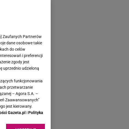
6
] Zaufanych Partnerów
woje dane osobowe takie
likach do celów
teresowań i preferencji
ażenie zgody jest
dę uprzednio udzieloną
yczących funkcjonowania
kach przetwarzanie
ązanej – Agora S.A. –
awień Zaawansowanych”
go jest kierowany.
ości Gazeta.pl
i
Polityka