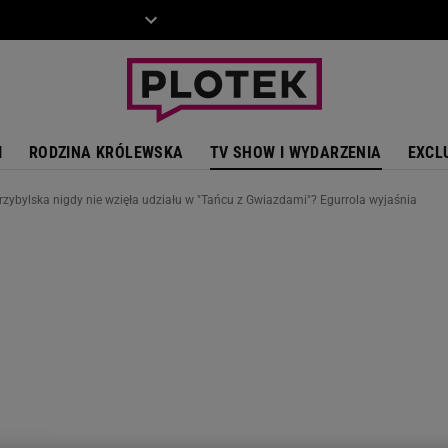
ZIECKO
MOTO
I
RODZINA KRÓLEWSKA
TV SHOW I WYDARZENIA
EXCL
zybylska nigdy nie wzięła udziału w "Tańcu z Gwiazdami"? Egurrola wyjaśnia