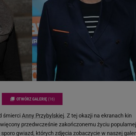
OTWÓRZ GALERIĘ
(16)
d śmierci
Anny Przybylskiej
. Z tej okazji na ekranach kin
oświęcony przedwcześnie zakończonemu życiu popularne
 sporo gwiazd, których zdjęcia zobaczycie w naszej galeri