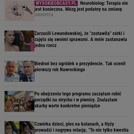
Neurobiolog: Terapia nie
jest konieczna. Mózg jest podatny na zmianę
SUBSKRYPCJA
Zarzucili Lewandowskiej, że "zostawiła" córki i
zajęła się swoimi sprawami. A mnie zastanawia
jedna rzecz
Biedroń bez ogródek o prezydencie. Tak ocenił
pierwszy rok Nawrockiego
Po obejrzeniu tego programu zaczęłam robić
porządki na strychu i w piwnicy. Znalazłam
skarby warte konkretne pieniądze
Czwórka dzieci, pies na kolanach, a Hyży
prowadzi i nagrywa relację. "To nie tylko kwestia