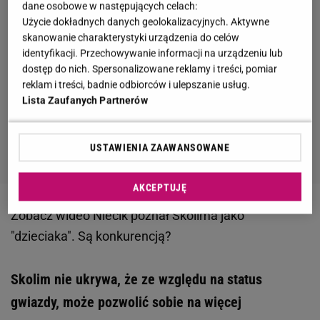
dane osobowe w następujących celach:
Użycie dokładnych danych geolokalizacyjnych. Aktywne
skanowanie charakterystyki urządzenia do celów
identyfikacji. Przechowywanie informacji na urządzeniu lub
dostęp do nich. Spersonalizowane reklamy i treści, pomiar
reklam i treści, badnie odbiorców i ulepszanie usług.
Lista Zaufanych Partnerów
USTAWIENIA ZAAWANSOWANE
AKCEPTUJĘ
Zobacz wideo
Niecik poznał Skolima jako
"dzieciaka". Są konkurencją?
Skolim nie ukrywa, że ze względu na status
gwiazdy, może pozwolić sobie na więcej