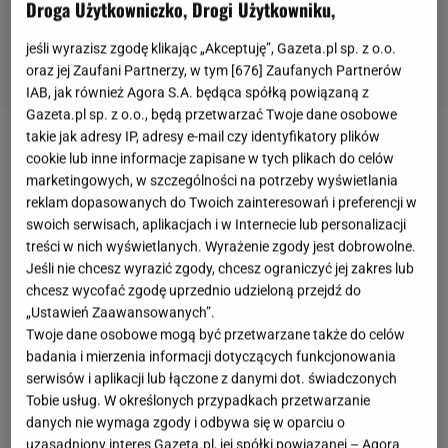
Droga Użytkowniczko, Drogi Użytkowniku,
jeśli wyrazisz zgodę klikając „Akceptuję”, Gazeta.pl sp. z o.o.
oraz jej Zaufani Partnerzy, w tym [
676
] Zaufanych Partnerów
IAB, jak również Agora S.A. będąca spółką powiązaną z
Gazeta.pl sp. z o.o., będą przetwarzać Twoje dane osobowe
takie jak adresy IP, adresy e-mail czy identyfikatory plików
Konrad Skolimowski
znany jest pod pseudonimem
cookie lub inne informacje zapisane w tych plikach do celów
Skolim
. Jego muzyczna przygoda zaczęła się w
marketingowych, w szczególności na potrzeby wyświetlania
reklam dopasowanych do Twoich zainteresowań i preferencji w
2017 roku, choć już wcześniej próbował swoich sił w
swoich serwisach, aplikacjach i w Internecie lub personalizacji
aktorstwie. Obecnie jest on jednym z najbardziej
treści w nich wyświetlanych. Wyrażenie zgody jest dobrowolne.
rozpoznawalnych wokalistów w kraju, który słynie z
Jeśli nie chcesz wyrazić zgody, chcesz ograniczyć jej zakres lub
chcesz wycofać zgodę uprzednio udzieloną przejdź do
grania licznych koncertów. Jego utwory zyskują
„Ustawień Zaawansowanych”.
miliony wyświetleń w sieci. Od 2018 roku możemy
Twoje dane osobowe mogą być przetwarzane także do celów
oglądać Skolima w "
Barwach szczęścia
", gdzie
badania i mierzenia informacji dotyczących funkcjonowania
serwisów i aplikacji lub łączone z danymi dot. świadczonych
wciela się w rolę Patryka. W rozmowie z nami
Tobie usług. W określonych przypadkach przetwarzanie
wyjawił, że w
serialu
gra wciąż głównie ze względu
danych nie wymaga zgody i odbywa się w oparciu o
na jego fanów.
uzasadniony interes Gazeta.pl, jej spółki powiązanej – Agora