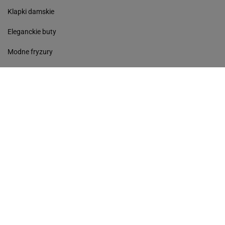
Klapki damskie
Eleganckie buty
Modne fryzury
Sneakersy
Monde torebki
Ażurowe klapki
Kurtka z wełny
Czółenka
Sukienki wyprzedaż
Skórzane klapki
Perfumy damskie