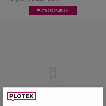
Fot. KAPIF.pl, kadr z serialu 'Barwy Szczęścia'/TVP
OTWÓRZ GALERIĘ
(4)