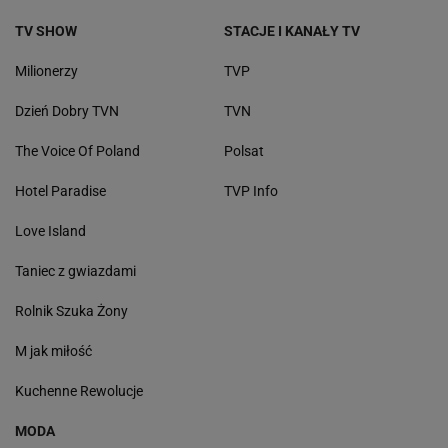
TV SHOW
STACJE I KANAŁY TV
Milionerzy
TVP
Dzień Dobry TVN
TVN
The Voice Of Poland
Polsat
Hotel Paradise
TVP Info
Love Island
Taniec z gwiazdami
Rolnik Szuka Żony
M jak miłość
Kuchenne Rewolucje
MODA