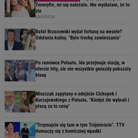
Teneryfie, mi się należało. Nie myślałam, że to
złe
SUBSKRYPCJA
Rafał Brzozowski wydał fortunę na wesele?
Odsłania kulisy. "Było trochę zamieszania"
Po ramówce Polsatu. Ida przejmuje stację, w
ofercie hity, ale nie wszystkie gwiazdy pokazały
klasę
Miszczak zapytany o odejście Cichopek i
Kurzajewskiego z Polsatu. "Kiedyś źle wybrali i
płacą za to cenę"
"Trzymajcie się tam w tym Trójmieście". TTV
tłumaczy się z komicznej wpadki