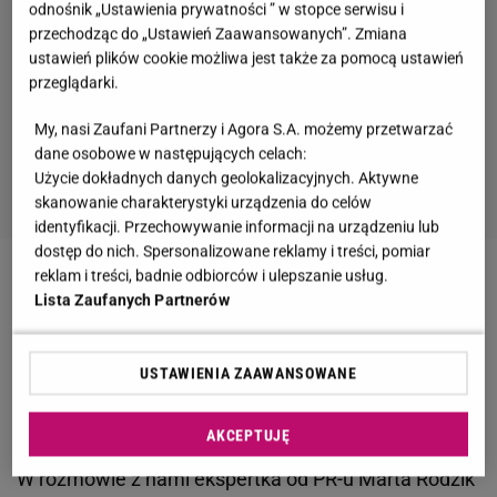
odnośnik „Ustawienia prywatności ” w stopce serwisu i
przechodząc do „Ustawień Zaawansowanych”. Zmiana
ustawień plików cookie możliwa jest także za pomocą ustawień
przeglądarki.
My, nasi Zaufani Partnerzy i Agora S.A. możemy przetwarzać
dane osobowe w następujących celach:
Użycie dokładnych danych geolokalizacyjnych. Aktywne
skanowanie charakterystyki urządzenia do celów
identyfikacji. Przechowywanie informacji na urządzeniu lub
dostęp do nich. Spersonalizowane reklamy i treści, pomiar
reklam i treści, badnie odbiorców i ulepszanie usług.
Zobacz wideo
Nawrocki uspokajał kobietę na
Lista Zaufanych Partnerów
konferencji! Niespodziewana sytuacja
USTAWIENIA ZAAWANSOWANE
Karol Nawrocki znalazł się w trudnej sytuacji.
"Będzie tego coraz więcej"
AKCEPTUJĘ
W rozmowie z nami ekspertka od PR-u Marta Rodzik