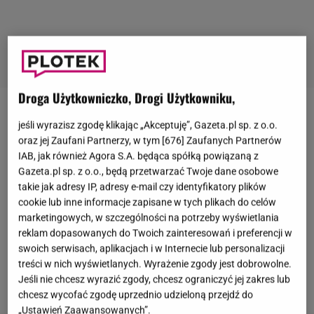
Droga Użytkowniczko, Drogi Użytkowniku,
Sytuacja w sztabie
Karola Nawrockiego
może być
jeśli wyrazisz zgodę klikając „Akceptuję”, Gazeta.pl sp. z o.o.
napięta. Niedawno na jaw wyszło, że kandydat na
oraz jej Zaufani Partnerzy, w tym [
676
] Zaufanych Partnerów
IAB, jak również Agora S.A. będąca spółką powiązaną z
prezydenta napisał w przeszłości biografię
Gazeta.pl sp. z o.o., będą przetwarzać Twoje dane osobowe
Nikodema Skotarczaka - polskiego gangstera, który
takie jak adresy IP, adresy e-mail czy identyfikatory plików
był związany z trójmiejską mafią. Zrobił to pod
cookie lub inne informacje zapisane w tych plikach do celów
marketingowych, w szczególności na potrzeby wyświetlania
pseudonimem - Tadeusz Batyr. Wiele osób
reklam dopasowanych do Twoich zainteresowań i preferencji w
ponownie zaczęło wytykać Nawrockiemu kontakty z
swoich serwisach, aplikacjach i w Internecie lub personalizacji
półświatkiem. Co na ten temat myśli ekspertka od
treści w nich wyświetlanych. Wyrażenie zgody jest dobrowolne.
Jeśli nie chcesz wyrazić zgody, chcesz ograniczyć jej zakres lub
PR-u Marta Rodzik?
chcesz wycofać zgodę uprzednio udzieloną przejdź do
„Ustawień Zaawansowanych”.