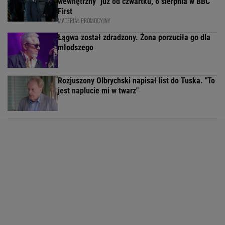
wewnętrzny" już od czwartku, 6 sierpnia w BBC
First
MATERIAŁ PROMOCYJNY
Łągwa został zdradzony. Żona porzuciła go dla
młodszego
Rozjuszony Olbrychski napisał list do Tuska. "To
jest naplucie mi w twarz"