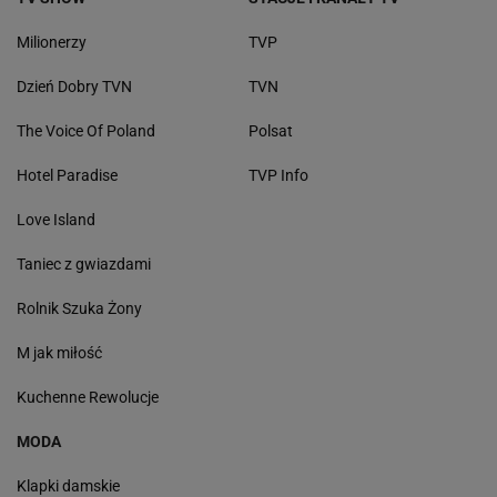
Milionerzy
TVP
Dzień Dobry TVN
TVN
The Voice Of Poland
Polsat
Hotel Paradise
TVP Info
Love Island
Taniec z gwiazdami
Rolnik Szuka Żony
M jak miłość
Kuchenne Rewolucje
MODA
Klapki damskie