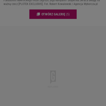
Pseudonim Nawrockiego może zagrozić jego kampanii? Ekspertka zwraca uwagę na
ważną rzecz [PLOTEK EXCLUSIVE]. Fot. Robert Kowalewski / Agencja Wyborcza.pl
OTWÓRZ GALERIĘ
(5)