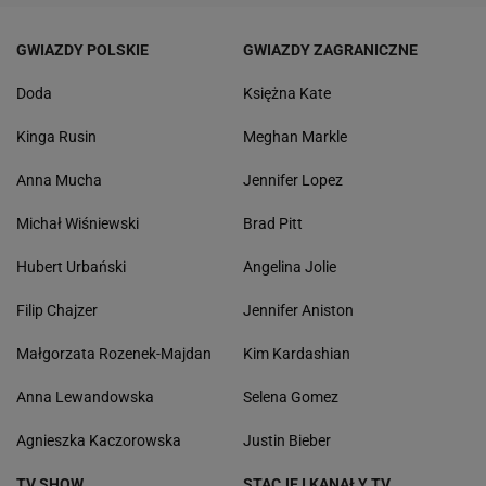
GWIAZDY POLSKIE
GWIAZDY ZAGRANICZNE
Doda
Księżna Kate
Kinga Rusin
Meghan Markle
Anna Mucha
Jennifer Lopez
Michał Wiśniewski
Brad Pitt
Hubert Urbański
Angelina Jolie
Filip Chajzer
Jennifer Aniston
Małgorzata Rozenek-Majdan
Kim Kardashian
Anna Lewandowska
Selena Gomez
Agnieszka Kaczorowska
Justin Bieber
TV SHOW
STACJE I KANAŁY TV