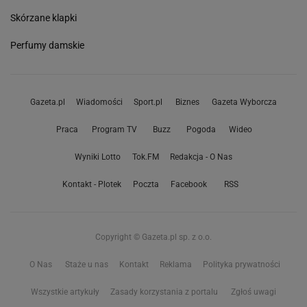
Skórzane klapki
Perfumy damskie
Gazeta.pl
Wiadomości
Sport.pl
Biznes
Gazeta Wyborcza
Praca
Program TV
Buzz
Pogoda
Wideo
Wyniki Lotto
Tok.FM
Redakcja - O Nas
Kontakt - Plotek
Poczta
Facebook
RSS
Copyright © Gazeta.pl sp. z o.o.
O Nas
Staże u nas
Kontakt
Reklama
Polityka prywatności
Wszystkie artykuły
Zasady korzystania z portalu
Zgłoś uwagi