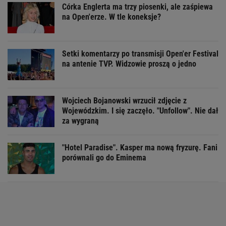
Córka Englerta ma trzy piosenki, ale zaśpiewa
na Open'erze. W tle koneksje?
Setki komentarzy po transmisji Open'er Festival
na antenie TVP. Widzowie proszą o jedno
Wojciech Bojanowski wrzucił zdjęcie z
Wojewódzkim. I się zaczęło. "Unfollow". Nie dał
za wygraną
"Hotel Paradise". Kasper ma nową fryzurę. Fani
porównali go do Eminema