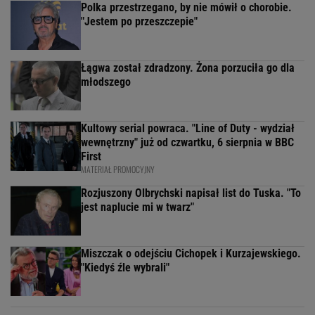
Polka przestrzegano, by nie mówił o chorobie.
"Jestem po przeszczepie"
Łągwa został zdradzony. Żona porzuciła go dla
młodszego
Kultowy serial powraca. "Line of Duty - wydział
wewnętrzny" już od czwartku, 6 sierpnia w BBC
First
MATERIAŁ PROMOCYJNY
Rozjuszony Olbrychski napisał list do Tuska. "To
jest naplucie mi w twarz"
Miszczak o odejściu Cichopek i Kurzajewskiego.
"Kiedyś źle wybrali"