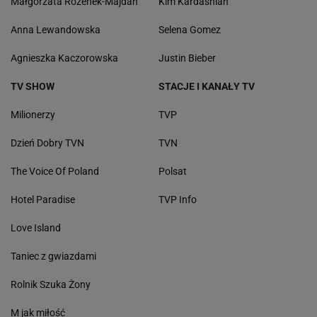
Małgorzata Rozenek-Majdan
Kim Kardashian
Anna Lewandowska
Selena Gomez
Agnieszka Kaczorowska
Justin Bieber
TV SHOW
STACJE I KANAŁY TV
Milionerzy
TVP
Dzień Dobry TVN
TVN
The Voice Of Poland
Polsat
Hotel Paradise
TVP Info
Love Island
Taniec z gwiazdami
Rolnik Szuka Żony
M jak miłość