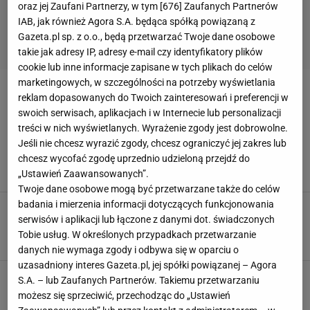
oraz jej Zaufani Partnerzy, w tym [
676
] Zaufanych Partnerów
IAB, jak również Agora S.A. będąca spółką powiązaną z
Gazeta.pl sp. z o.o., będą przetwarzać Twoje dane osobowe
takie jak adresy IP, adresy e-mail czy identyfikatory plików
cookie lub inne informacje zapisane w tych plikach do celów
marketingowych, w szczególności na potrzeby wyświetlania
OPENER FESTIVAL
reklam dopasowanych do Twoich zainteresowań i preferencji w
swoich serwisach, aplikacjach i w Internecie lub personalizacji
Córka Englerta ma trzy
treści w nich wyświetlanych. Wyrażenie zgody jest dobrowolne.
piosenki, ale zaśpiewa na Open'erze. W tle
Jeśli nie chcesz wyrazić zgody, chcesz ograniczyć jej zakres lub
koneksje?
chcesz wycofać zgodę uprzednio udzieloną przejdź do
„Ustawień Zaawansowanych”.
16 CZERWCA 2026, 12:01
Zuzanna Kwasek,
Twoje dane osobowe mogą być przetwarzane także do celów
badania i mierzenia informacji dotyczących funkcjonowania
Paraliż po Open'erze. Wściekli uczestnicy
serwisów i aplikacji lub łączone z danymi dot. świadczonych
grzmią na organizację. "Absolutna katastrofa"
Tobie usług. W określonych przypadkach przetwarzanie
6 LIPCA 2025, 15:09
Iwona Smyrak,
danych nie wymaga zgody i odbywa się w oparciu o
uzasadniony interes Gazeta.pl, jej spółki powiązanej – Agora
TVP emituje Open'era. Widzowie mocno
S.A. – lub Zaufanych Partnerów. Takiemu przetwarzaniu
podzieleni koncertem Loli Young
możesz się sprzeciwić, przechodząc do „Ustawień
3 LIPCA 2025, 20:01
Anna Goworek,