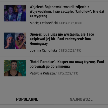
Wojciech Bojanowski wrzucił zdjęcie z
Wojewódzkim. I się zaczęło. "Unfollow". Nie dał
za wygraną
4 LIPCA 2022, 03:00
Maciej Lechociński,
Open'er. Dua Lipa nie wystąpiła, ale Taco
zaśpiewał jej hit. Fani zachwyceni: Dua
Hemingway
3 LIPCA 2022, 18:50
Joanna Cichońska,
"Hotel Paradise". Kasper ma nową fryzurę. Fani
porównali go do Eminema
1 LIPCA 2022, 13:35
Patrycja Kulasza,
POPULARNE
NAJNOWSZE