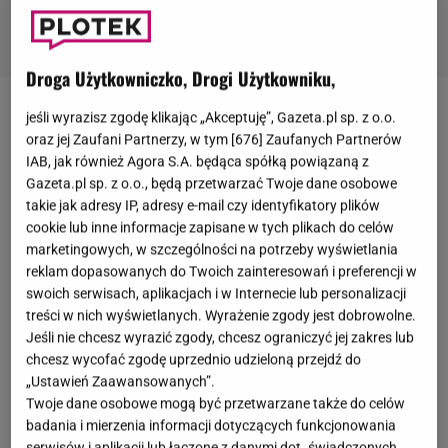
Droga Użytkowniczko, Drogi Użytkowniku,
jeśli wyrazisz zgodę klikając „Akceptuję”, Gazeta.pl sp. z o.o.
Helena Englert 8 maja zagrała swój pierwszy
oraz jej Zaufani Partnerzy, w tym [
676
] Zaufanych Partnerów
koncert, czym pochwaliła się w sieci
IAB, jak również Agora S.A. będąca spółką powiązaną z
Gazeta.pl sp. z o.o., będą przetwarzać Twoje dane osobowe
Internauci byli podzieleni. Nie wszyscy
takie jak adresy IP, adresy e-mail czy identyfikatory plików
zachwycali się jej występem
cookie lub inne informacje zapisane w tych plikach do celów
marketingowych, w szczególności na potrzeby wyświetlania
Beata Ścibakówna zabrała głos i jasno oceniła
reklam dopasowanych do Twoich zainteresowań i preferencji w
swoich serwisach, aplikacjach i w Internecie lub personalizacji
sprawę
treści w nich wyświetlanych. Wyrażenie zgody jest dobrowolne.
Jeśli nie chcesz wyrazić zgody, chcesz ograniczyć jej zakres lub
Helena Englert
zdecydowała się na karierę w branży
chcesz wycofać zgodę uprzednio udzieloną przejdź do
filmowej, idąc w ślady znanych rodziców -
Jana
„Ustawień Zaawansowanych”.
Englerta
i
Beaty Ścibakówny
. Mogliśmy ją zobaczyć
Twoje dane osobowe mogą być przetwarzane także do celów
badania i mierzenia informacji dotyczących funkcjonowania
w takich produkcjach jak: "#BringBackAlice",
serwisów i aplikacji lub łączone z danymi dot. świadczonych