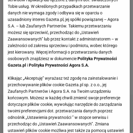
"Śleboda" czy "Znaki". Niedawno zdecydowała się
Tobie usług. W określonych przypadkach przetwarzanie
jednak rozwijać w innym kierunku i próbuje swoich
danych nie wymaga zgody i odbywa się w oparciu o
uzasadniony interes Gazeta.pl, jej spółki powiązanej – Agora
sił w muzyce. Ma na koncie singiel "Pani domu", a
S.A. – lub Zaufanych Partnerów. Takiemu przetwarzaniu
także utwór "Milcz". 8 maja Englert zadebiutowała
możesz się sprzeciwić, przechodząc do „Ustawień
na scenie i zagrała koncert na evencie Alter Artu,
Zaawansowanych” lub przez kontakt z administratorem – w
zależności od zakresu sprzeciwu i podmiotu, wobec którego
czym pochwaliła się w mediach społecznościowych.
jest kierowany. Więcej informacji o przetwarzaniu danych
Internauci masowo komentowali jej debiut, nie
osobowych znajdziesz w dokumencie
Polityka Prywatności
wszystkie komentarze były jednak przychylne. Głos
Gazeta.pl
i
Polityka Prywatności Agora S.A.
postanowiła zabrać Ścibakówna i jasno
Klikając „Akceptuję” wyrażasz też zgodę na zainstalowanie i
podsumowała występ córki.
przechowywanie plików cookie Gazeta.pl sp. z o.o., jej
Zaufanych Partnerów i Agora S.A. na Twoim urządzeniu
końcowym. Możesz w każdej chwili zmienić swoje preferencje
dotyczące plików cookie, wywołując narzędzie do zarządzania
twoimi preferencjami dot. przetwarzania danych poprzez
odnośnik „Ustawienia prywatności ” w stopce serwisu i
przechodząc do „Ustawień Zaawansowanych”. Zmiana
ustawień plików cookie możliwa jest także za pomocą ustawień