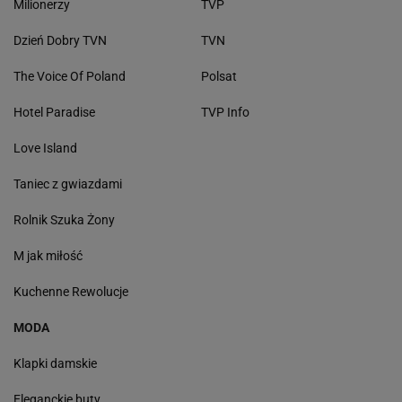
Milionerzy
TVP
Dzień Dobry TVN
TVN
The Voice Of Poland
Polsat
Hotel Paradise
TVP Info
Love Island
Taniec z gwiazdami
Rolnik Szuka Żony
M jak miłość
Kuchenne Rewolucje
MODA
Klapki damskie
Eleganckie buty