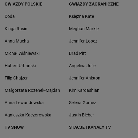
GWIAZDY POLSKIE
GWIAZDY ZAGRANICZNE
Doda
Księżna Kate
Kinga Rusin
Meghan Markle
Anna Mucha
Jennifer Lopez
Michał Wiśniewski
Brad Pitt
Hubert Urbański
Angelina Jolie
Filip Chajzer
Jennifer Aniston
Małgorzata Rozenek-Majdan
Kim Kardashian
Anna Lewandowska
Selena Gomez
Agnieszka Kaczorowska
Justin Bieber
TV SHOW
STACJE I KANAŁY TV