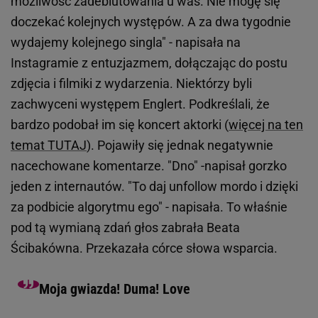
możliwość zadebiutowania u was. Nie mogę się
doczekać kolejnych występów. A za dwa tygodnie
wydajemy kolejnego singla" - napisała na
Instagramie z entuzjazmem, dołączając do postu
zdjęcia i filmiki z wydarzenia. Niektórzy byli
zachwyceni występem Englert. Podkreślali, że
bardzo podobał im się koncert aktorki (
więcej na ten
temat TUTAJ
). Pojawiły się jednak negatywnie
nacechowane komentarze. "Dno" -napisał gorzko
jeden z internautów. "To daj unfollow mordo i dzięki
za podbicie algorytmu ego" - napisała. To właśnie
pod tą wymianą zdań głos zabrała Beata
Ścibakówna. Przekazała córce słowa wsparcia.
Moja gwiazda! Duma! Love