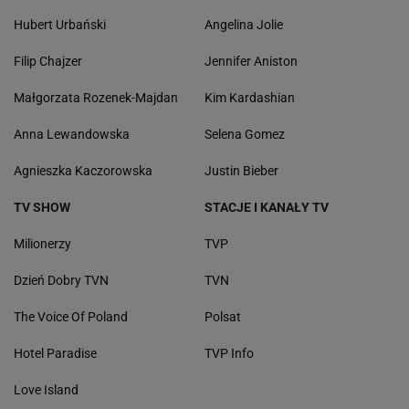
Hubert Urbański
Angelina Jolie
Filip Chajzer
Jennifer Aniston
Małgorzata Rozenek-Majdan
Kim Kardashian
Anna Lewandowska
Selena Gomez
Agnieszka Kaczorowska
Justin Bieber
TV SHOW
STACJE I KANAŁY TV
Milionerzy
TVP
Dzień Dobry TVN
TVN
The Voice Of Poland
Polsat
Hotel Paradise
TVP Info
Love Island