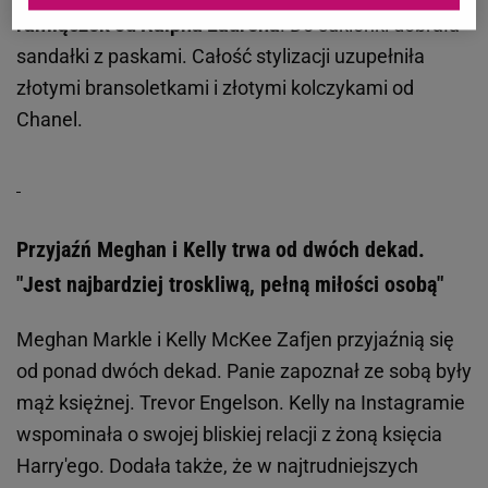
ramiączek od Ralpha Laurena
. Do sukienki dobrała
sandałki z paskami. Całość stylizacji uzupełniła
złotymi bransoletkami i złotymi kolczykami od
Chanel.
Przyjaźń Meghan i Kelly trwa od dwóch dekad.
"Jest najbardziej troskliwą, pełną miłości osobą"
Meghan Markle i Kelly McKee Zafjen przyjaźnią się
od ponad dwóch dekad. Panie zapoznał ze sobą były
mąż księżnej. Trevor Engelson. Kelly na Instagramie
wspominała o swojej bliskiej relacji z żoną księcia
Harry'ego. Dodała także, że w najtrudniejszych