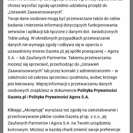
chcesz wycofać zgodę uprzednio udzieloną przejdź do
„Ustawień Zaawansowanych”.
Twoje dane osobowe mogą być przetwarzane także do celów
badania i mierzenia informacji dotyczących funkcjonowania
serwisów i aplikacji lub łączone z danymi dot. świadczonych
Tobie usług. W określonych przypadkach przetwarzanie
danych nie wymaga zgody i odbywa się w oparciu o
uzasadniony interes Gazeta.pl, jej spółki powiązanej – Agora
S.A. – lub Zaufanych Partnerów. Takiemu przetwarzaniu
możesz się sprzeciwić, przechodząc do „Ustawień
Zaawansowanych” lub przez kontakt z administratorem – w
zależności od zakresu sprzeciwu i podmiotu, wobec którego
jest kierowany. Więcej informacji o przetwarzaniu danych
osobowych znajdziesz w dokumencie
Polityka Prywatności
Gazeta.pl
i
Polityka Prywatności Agora S.A.
Klikając „Akceptuję” wyrażasz też zgodę na zainstalowanie i
przechowywanie plików cookie Gazeta.pl sp. z o.o., jej
Zaufanych Partnerów i Agora S.A. na Twoim urządzeniu
końcowym. Możesz w każdej chwili zmienić swoje preferencje