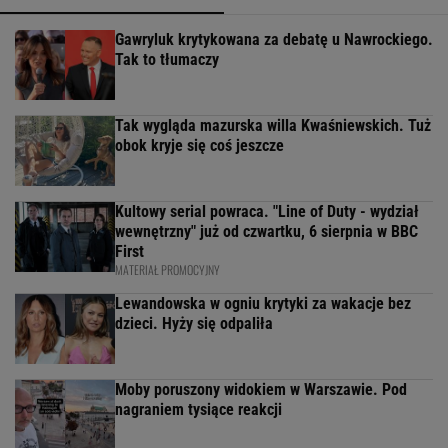
Gawryluk krytykowana za debatę u Nawrockiego.
Tak to tłumaczy
Tak wygląda mazurska willa Kwaśniewskich. Tuż
obok kryje się coś jeszcze
Kultowy serial powraca. "Line of Duty - wydział
wewnętrzny" już od czwartku, 6 sierpnia w BBC
First
MATERIAŁ PROMOCYJNY
Lewandowska w ogniu krytyki za wakacje bez
dzieci. Hyży się odpaliła
Moby poruszony widokiem w Warszawie. Pod
nagraniem tysiące reakcji