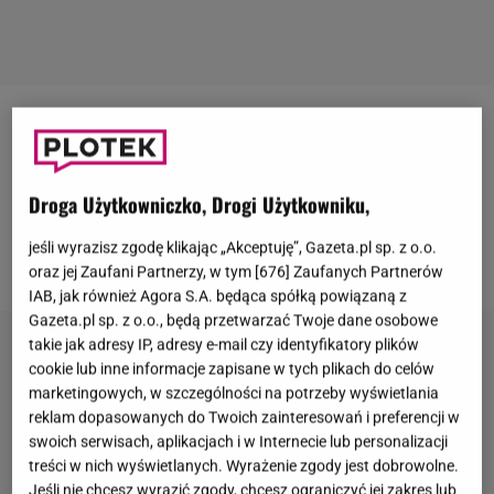
Meghan Markle
zachwyciła zebranych swoją
stylizacją, gdy pojawiła sią na evencie Alliance for
Children's Rights w Beverly Hills. Księżna Sussex
Droga Użytkowniczko, Drogi Użytkowniku,
tego wieczoru postawiła na nietuzinkową kreację od
jeśli wyrazisz zgodę klikając „Akceptuję”, Gazeta.pl sp. z o.o.
Ralpha Laurena z odkrytymi ramionami.
oraz jej Zaufani Partnerzy, w tym [
676
] Zaufanych Partnerów
IAB, jak również Agora S.A. będąca spółką powiązaną z
Gazeta.pl sp. z o.o., będą przetwarzać Twoje dane osobowe
takie jak adresy IP, adresy e-mail czy identyfikatory plików
cookie lub inne informacje zapisane w tych plikach do celów
marketingowych, w szczególności na potrzeby wyświetlania
reklam dopasowanych do Twoich zainteresowań i preferencji w
swoich serwisach, aplikacjach i w Internecie lub personalizacji
treści w nich wyświetlanych. Wyrażenie zgody jest dobrowolne.
Jeśli nie chcesz wyrazić zgody, chcesz ograniczyć jej zakres lub