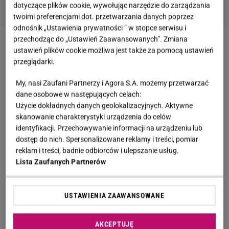
dotyczące plików cookie, wywołując narzędzie do zarządzania
twoimi preferencjami dot. przetwarzania danych poprzez
odnośnik „Ustawienia prywatności ” w stopce serwisu i
przechodząc do „Ustawień Zaawansowanych”. Zmiana
Zobacz wideo
To Doda trzyma w lodówce. Niektóre
ustawień plików cookie możliwa jest także za pomocą ustawień
przeglądarki.
rzeczy mogą zaskoczyć
My, nasi Zaufani Partnerzy i Agora S.A. możemy przetwarzać
Meghan zachwyciła na ściance. Sukienka od Ralpha
dane osobowe w następujących celach:
Użycie dokładnych danych geolokalizacyjnych. Aktywne
Laurena, kolczyki od Chanel
skanowanie charakterystyki urządzenia do celów
identyfikacji. Przechowywanie informacji na urządzeniu lub
Meghan Markle tym razem zdecydowała się na
dostęp do nich. Spersonalizowane reklamy i treści, pomiar
reklam i treści, badnie odbiorców i ulepszanie usług.
wielkie wyjście bez księcia Harry'ego. Podczas
Lista Zaufanych Partnerów
eventu wspierała swoją wieloletnią przyjaciółkę,
Kelly McKee Zafjen. Panie znają się ponad 20 lat.
Kelly mogła liczyć na obecność księżnej po śmierci
USTAWIENIA ZAAWANSOWANE
jej syna.
Tym razem na czerwonym dywanie
AKCEPTUJĘ
księżna Sussex pojawiła się granatowej suknii bez