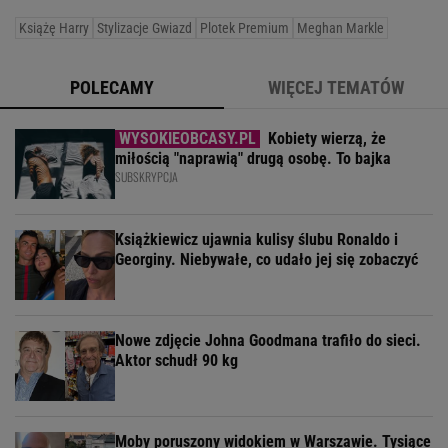
Książę Harry
Stylizacje Gwiazd
Plotek Premium
Meghan Markle
POLECAMY
WIĘCEJ TEMATÓW
Kobiety wierzą, że
miłością "naprawią" drugą osobę. To bajka
SUBSKRYPCJA
Książkiewicz ujawnia kulisy ślubu Ronaldo i
Georginy. Niebywałe, co udało jej się zobaczyć
Nowe zdjęcie Johna Goodmana trafiło do sieci.
Aktor schudł 90 kg
Moby poruszony widokiem w Warszawie. Tysiące