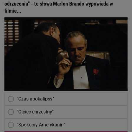
odrzucenia" - te słowa Marlon Brando wypowiada w
filmie...
"Czas apokalipsy"
"Ojciec chrzestny"
"Spokojny Amerykanin"