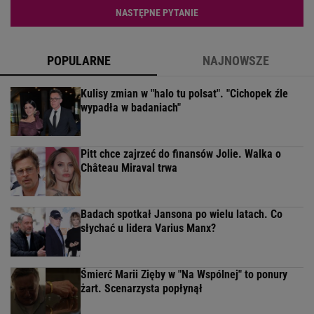
NASTĘPNE PYTANIE
POPULARNE
NAJNOWSZE
Kulisy zmian w "halo tu polsat". "Cichopek źle
wypadła w badaniach"
Pitt chce zajrzeć do finansów Jolie. Walka o
Château Miraval trwa
Badach spotkał Jansona po wielu latach. Co
słychać u lidera Varius Manx?
Śmierć Marii Zięby w "Na Wspólnej" to ponury
żart. Scenarzysta popłynął