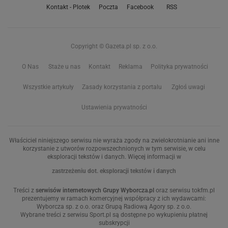
Kontakt - Plotek
Poczta
Facebook
RSS
Copyright © Gazeta.pl sp. z o.o.
O Nas
Staże u nas
Kontakt
Reklama
Polityka prywatności
Wszystkie artykuły
Zasady korzystania z portalu
Zgłoś uwagi
Ustawienia prywatności
Właściciel niniejszego serwisu nie wyraża zgody na zwielokrotnianie ani inne
korzystanie z utworów rozpowszechnionych w tym serwisie, w celu
eksploracji tekstów i danych. Więcej informacji w
zastrzeżeniu dot. eksploracji tekstów i danych
Treści z
serwisów internetowych Grupy Wyborcza.pl
oraz serwisu tokfm.pl
prezentujemy w ramach komercyjnej współpracy z ich wydawcami:
Wyborcza sp. z o.o. oraz Grupą Radiową Agory sp. z o.o.
Wybrane treści z serwisu Sport.pl są dostępne po wykupieniu płatnej
subskrypcji