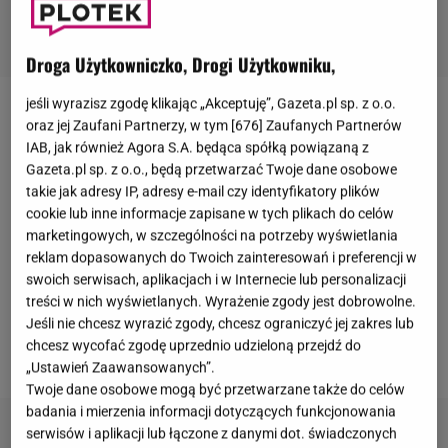
Droga Użytkowniczko, Drogi Użytkowniku,
jeśli wyrazisz zgodę klikając „Akceptuję”, Gazeta.pl sp. z o.o.
Po odejściu z rodziny królewskiej
książę Harry
i
oraz jej Zaufani Partnerzy, w tym [
676
] Zaufanych Partnerów
IAB, jak również Agora S.A. będąca spółką powiązaną z
Meghan Markle
zaczęli działać na własną rękę.
Gazeta.pl sp. z o.o., będą przetwarzać Twoje dane osobowe
Przeprowadzili się do Stanów Zjednoczonych i
takie jak adresy IP, adresy e-mail czy identyfikatory plików
ruszyli z głośnymi projektami. Na Netfliksie ukazały
cookie lub inne informacje zapisane w tych plikach do celów
marketingowych, w szczególności na potrzeby wyświetlania
się ich programy "Harry & Meghan" oraz "With Love,
reklam dopasowanych do Twoich zainteresowań i preferencji w
Meghan". W 2025 roku media obiegły informacje o
swoich serwisach, aplikacjach i w Internecie lub personalizacji
tym, że platforma streamingowa rzekomo nie
treści w nich wyświetlanych. Wyrażenie zgody jest dobrowolne.
odnowi kontraktu z Sussexami. Teraz pojawiły się
Jeśli nie chcesz wyrazić zgody, chcesz ograniczyć jej zakres lub
chcesz wycofać zgodę uprzednio udzieloną przejdź do
nowe wiadomości.
„Ustawień Zaawansowanych”.
Twoje dane osobowe mogą być przetwarzane także do celów
badania i mierzenia informacji dotyczących funkcjonowania
serwisów i aplikacji lub łączone z danymi dot. świadczonych