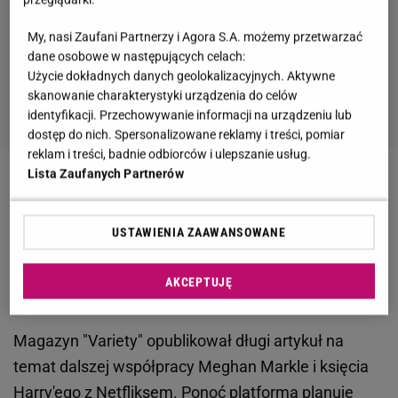
My, nasi Zaufani Partnerzy i Agora S.A. możemy przetwarzać
dane osobowe w następujących celach:
Użycie dokładnych danych geolokalizacyjnych. Aktywne
skanowanie charakterystyki urządzenia do celów
identyfikacji. Przechowywanie informacji na urządzeniu lub
dostęp do nich. Spersonalizowane reklamy i treści, pomiar
reklam i treści, badnie odbiorców i ulepszanie usług.
Lista Zaufanych Partnerów
Zobacz wideo
Oto program Meghan Markle.
Zwiastun
USTAWIENIA ZAAWANSOWANE
Nowe wieści o księciu Harrym i Meghan Markle. "W
AKCEPTUJĘ
budynku panuje nastrój..."
Magazyn "Variety" opublikował długi artykuł na
temat dalszej współpracy Meghan Markle i księcia
Harry'ego z Netfliksem. Ponoć platforma planuje