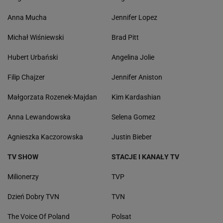
Anna Mucha
Jennifer Lopez
Michał Wiśniewski
Brad Pitt
Hubert Urbański
Angelina Jolie
Filip Chajzer
Jennifer Aniston
Małgorzata Rozenek-Majdan
Kim Kardashian
Anna Lewandowska
Selena Gomez
Agnieszka Kaczorowska
Justin Bieber
TV SHOW
STACJE I KANAŁY TV
Milionerzy
TVP
Dzień Dobry TVN
TVN
The Voice Of Poland
Polsat