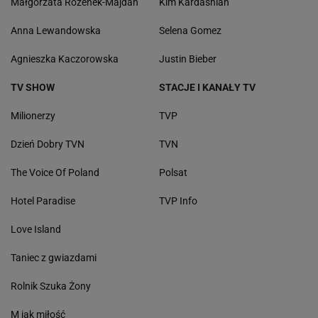
Małgorzata Rozenek-Majdan
Kim Kardashian
Anna Lewandowska
Selena Gomez
Agnieszka Kaczorowska
Justin Bieber
TV SHOW
STACJE I KANAŁY TV
Milionerzy
TVP
Dzień Dobry TVN
TVN
The Voice Of Poland
Polsat
Hotel Paradise
TVP Info
Love Island
Taniec z gwiazdami
Rolnik Szuka Żony
M jak miłość