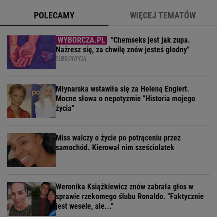
POLECAMY
WIĘCEJ TEMATÓW
"Chemseks jest jak zupa.
Nażresz się, za chwilę znów jesteś głodny"
SUBSKRYPCJA
Młynarska wstawiła się za Heleną Englert.
Mocne słowa o nepotyzmie "Historia mojego
życia"
Miss walczy o życie po potrąceniu przez
samochód. Kierował nim sześciolatek
Weronika Książkiewicz znów zabrała głos w
sprawie rzekomego ślubu Ronaldo. "Faktycznie
jest wesele, ale..."