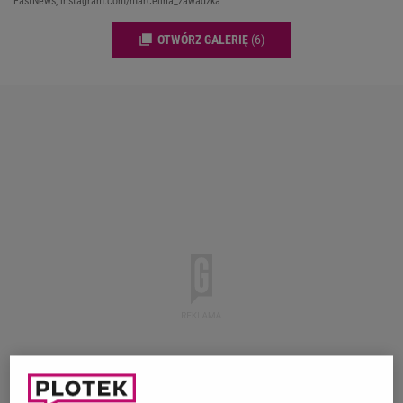
EastNews, instagram.com/marcelina_zawadzka
OTWÓRZ GALERIĘ
(6)