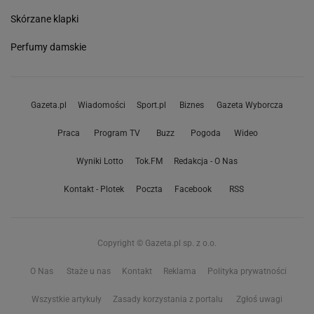
Skórzane klapki
Perfumy damskie
Gazeta.pl
Wiadomości
Sport.pl
Biznes
Gazeta Wyborcza
Praca
Program TV
Buzz
Pogoda
Wideo
Wyniki Lotto
Tok.FM
Redakcja - O Nas
Kontakt - Plotek
Poczta
Facebook
RSS
Copyright © Gazeta.pl sp. z o.o.
O Nas
Staże u nas
Kontakt
Reklama
Polityka prywatności
Wszystkie artykuły
Zasady korzystania z portalu
Zgłoś uwagi