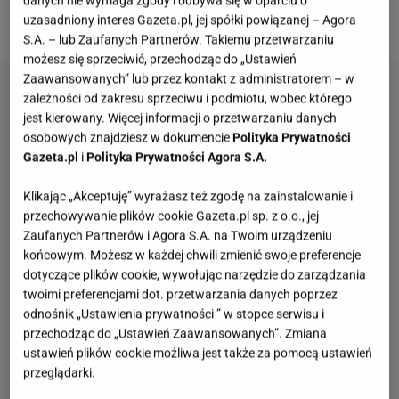
danych nie wymaga zgody i odbywa się w oparciu o
uzasadniony interes Gazeta.pl, jej spółki powiązanej – Agora
przekazała kolejne informacje.
S.A. – lub Zaufanych Partnerów. Takiemu przetwarzaniu
możesz się sprzeciwić, przechodząc do „Ustawień
Zaawansowanych” lub przez kontakt z administratorem – w
zależności od zakresu sprzeciwu i podmiotu, wobec którego
jest kierowany. Więcej informacji o przetwarzaniu danych
osobowych znajdziesz w dokumencie
Polityka Prywatności
Gazeta.pl
i
Polityka Prywatności Agora S.A.
Klikając „Akceptuję” wyrażasz też zgodę na zainstalowanie i
przechowywanie plików cookie Gazeta.pl sp. z o.o., jej
Zaufanych Partnerów i Agora S.A. na Twoim urządzeniu
końcowym. Możesz w każdej chwili zmienić swoje preferencje
dotyczące plików cookie, wywołując narzędzie do zarządzania
twoimi preferencjami dot. przetwarzania danych poprzez
odnośnik „Ustawienia prywatności ” w stopce serwisu i
przechodząc do „Ustawień Zaawansowanych”. Zmiana
ustawień plików cookie możliwa jest także za pomocą ustawień
przeglądarki.