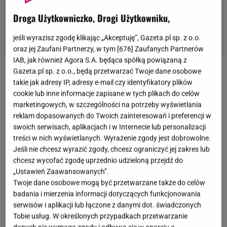
Droga Użytkowniczko, Drogi Użytkowniku,
jeśli wyrazisz zgodę klikając „Akceptuję”, Gazeta.pl sp. z o.o.
oraz jej Zaufani Partnerzy, w tym [
676
] Zaufanych Partnerów
IAB, jak również Agora S.A. będąca spółką powiązaną z
Gazeta.pl sp. z o.o., będą przetwarzać Twoje dane osobowe
Marcelina Zawadzka
, która od jakiegoś czasu
takie jak adresy IP, adresy e-mail czy identyfikatory plików
mieszka w Dubaju, na własne oczy doświadcza
cookie lub inne informacje zapisane w tych plikach do celów
marketingowych, w szczególności na potrzeby wyświetlania
skutków narastającego konfliktu na Bliskim
reklam dopasowanych do Twoich zainteresowań i preferencji w
Wschodzie. Po atakach Stanów Zjednoczonych i
swoich serwisach, aplikacjach i w Internecie lub personalizacji
Izraela na Iran sytuacja w Zjednoczonych Emiratach
treści w nich wyświetlanych. Wyrażenie zgody jest dobrowolne.
Jeśli nie chcesz wyrazić zgody, chcesz ograniczyć jej zakres lub
Arabskich stała się bardzo napięta. "Widzieliśmy na
chcesz wycofać zgodę uprzednio udzieloną przejdź do
niebie, może to było z godzinę temu, mniej więcej co
„Ustawień Zaawansowanych”.
30 sekund była jakaś rakieta zestrzeliwana na
Twoje dane osobowe mogą być przetwarzane także do celów
badania i mierzenia informacji dotyczących funkcjonowania
naszych oczach" -
relacjonowała w swoich
serwisów i aplikacji lub łączone z danymi dot. świadczonych
wcześniejszych wpisach
.
Przyznała też, że jest już
Tobie usług. W określonych przypadkach przetwarzanie
gotowa do ewentualnej ewakuacji.
Teraz Zawadzka