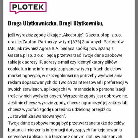
Droga Użytkowniczko, Drogi Użytkowniku,
jeśli wyrazisz zgodę klikając „Akceptuję”, Gazeta.pl sp. z o.o.
oraz jej Zaufani Partnerzy, w tym [
676
] Zaufanych Partnerów
Choć od rozstania
Anety Zając
i
Mikołaja Krawczyka
IAB, jak również Agora S.A. będąca spółką powiązaną z
Gazeta.pl sp. z o.o., będą przetwarzać Twoje dane osobowe
minęło już wiele lat, emocje wciąż są żywe -
takie jak adresy IP, adresy e-mail czy identyfikatory plików
przynajmniej po jednej stronie. Aktor, który w
cookie lub inne informacje zapisane w tych plikach do celów
ostatnim czasie mocno udziela się w mediach
marketingowych, w szczególności na potrzeby wyświetlania
społecznościowych, postanowił wbić szpilę byłej
reklam dopasowanych do Twoich zainteresowań i preferencji w
swoich serwisach, aplikacjach i w Internecie lub personalizacji
partnerce. Komentarz na temat wyglądu aktorki, jaki
treści w nich wyświetlanych. Wyrażenie zgody jest dobrowolne.
zamieścił pod jednym z wpisów na TikToku, był nie
Jeśli nie chcesz wyrazić zgody, chcesz ograniczyć jej zakres lub
tylko złośliwy, ale i wyjątkowo osobisty.
chcesz wycofać zgodę uprzednio udzieloną przejdź do
„Ustawień Zaawansowanych”.
Twoje dane osobowe mogą być przetwarzane także do celów
badania i mierzenia informacji dotyczących funkcjonowania
serwisów i aplikacji lub łączone z danymi dot. świadczonych