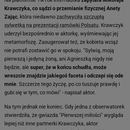
Krawczyka, co sądzi o przemianie fizycznej Anety
Zając
, która niedawno
zachwyciła szczupłą
sylwetką na prezentacji ramówki Polsatu
. Krawczyk
uderzył bezpośrednio w aktorkę, wyśmiewając jej
metamorfozę. Zasugerował też, że kobieta wciąż
nie potrafi zostawić go w spokoju. "Sylwią, moją
pierwszą i jedyną żoną, ani Agnieszką nigdy nie
będzie, ale
super, że w końcu schudła, może
wreszcie znajdzie jakiegoś faceta i odczepi się ode
mnie
. Szczerze tego życzę, po co tuszuje prawdę i
gubi się w tym, co mówi" - napisał aktor.
Na tym jednak nie koniec. Gdy jedna z obserwatorek
stwierdziła, że gwiazda "Pierwszej miłości" wygląda
lepiej niż inne partnerki Krawczyka, aktor