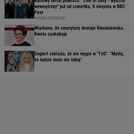
Kultowy serial powraca. "Line of Duty - wydział
wewnętrzny" już od czwartku, 6 sierpnia w BBC
First
MATERIAŁ PROMOCYJNY
Wiadomo, ile emerytury dostaje Kwaśniewska.
Kwota zaskakuje
Englert zakłada, że nie wygra w "TzG". "Myślę,
że ludzie mnie nie lubią"