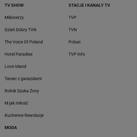
TV SHOW
STACJE I KANAŁY TV
Milionerzy
TVP
Dzień Dobry TVN
TVN
The Voice Of Poland
Polsat
Hotel Paradise
TVP Info
Love Island
Taniec z gwiazdami
Rolnik Szuka Żony
M jak miłość
Kuchenne Rewolucje
MODA