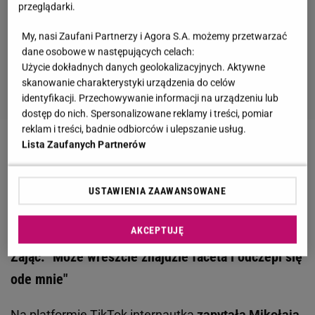
przeglądarki.
My, nasi Zaufani Partnerzy i Agora S.A. możemy przetwarzać
dane osobowe w następujących celach:
Użycie dokładnych danych geolokalizacyjnych. Aktywne
skanowanie charakterystyki urządzenia do celów
identyfikacji. Przechowywanie informacji na urządzeniu lub
dostęp do nich. Spersonalizowane reklamy i treści, pomiar
reklam i treści, badnie odbiorców i ulepszanie usług.
Lista Zaufanych Partnerów
Zobacz wideo
Anna Wendzikowska zdradza "skąd
na to wszystko bierze pieniądze". "Na pewno nie z
alimentów" [materiał wydawcy kobieta.gazeta.pl]
USTAWIENIA ZAAWANSOWANE
AKCEPTUJĘ
Mikołaj Krawczyk szydzi z metamorfozy Anety
Zając. "Może wreszcie znajdzie faceta i odczepi się
ode mnie"
Na platformie TikTok internautka
zapytała Mikołaja