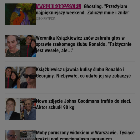
Ghosting. "Przeżyłam
najpiękniejszy weekend. Zaliczył mnie i znikł"
SUBSKRYPCJA
Weronika Książkiewicz znów zabrała głos w
sprawie rzekomego ślubu Ronaldo. "Faktycznie
jest wesele, ale..."
Książkiewicz ujawnia kulisy ślubu Ronaldo i
Georginy. Niebywałe, co udało jej się zobaczyć
Nowe zdjęcie Johna Goodmana trafiło do sieci.
Aktor schudł 90 kg
Moby poruszony widokiem w Warszawie. Tysiące
reakcji pod emocjonalnym nagraniem