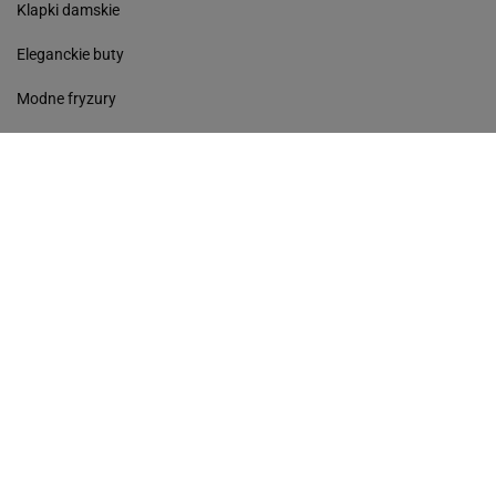
Klapki damskie
Eleganckie buty
Modne fryzury
Sneakersy
Monde torebki
Ażurowe klapki
Kurtka z wełny
Czółenka
Sukienki wyprzedaż
Skórzane klapki
Perfumy damskie