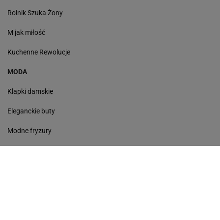
Rolnik Szuka Żony
M jak miłość
Kuchenne Rewolucje
MODA
Klapki damskie
Eleganckie buty
Modne fryzury
Sneakersy
Monde torebki
Ażurowe klapki
Kurtka z wełny