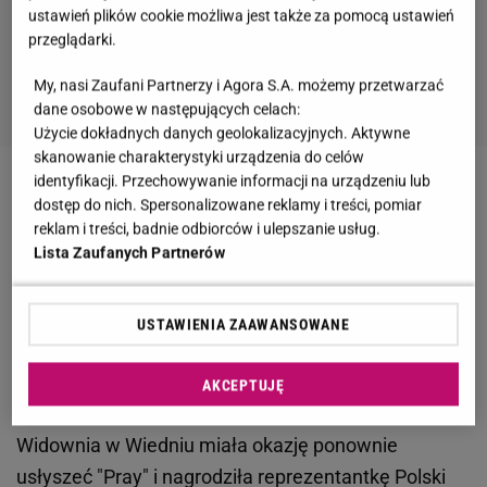
ustawień plików cookie możliwa jest także za pomocą ustawień
przeglądarki.
My, nasi Zaufani Partnerzy i Agora S.A. możemy przetwarzać
dane osobowe w następujących celach:
Użycie dokładnych danych geolokalizacyjnych. Aktywne
skanowanie charakterystyki urządzenia do celów
identyfikacji. Przechowywanie informacji na urządzeniu lub
Zobacz wideo
Sikora zabrał głos w sprawie
dostęp do nich. Spersonalizowane reklamy i treści, pomiar
Szemplin?skiej na Eurowizji. "Nie widze? tej piosenki
reklam i treści, badnie odbiorców i ulepszanie usług.
Lista Zaufanych Partnerów
w pierwszej dyszce"
Eurowizja 2026. Ekspertka widziała występ Alicji
USTAWIENIA ZAAWANSOWANE
Szemplińskiej w finale. Tak ją oceniła
AKCEPTUJĘ
Alicja Szemplińska wystąpiła w finale jako 18.
Widownia w Wiedniu miała okazję ponownie
usłyszeć "Pray" i nagrodziła reprezentantkę Polski