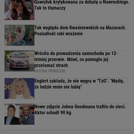
Gawryluk krytykowana za debatę u Nawrockiego.
Tak to tłumaczy
Tak wygląda dom Kwaśniewskich na Mazurach.
Posiadłość robi wrażenie
Wróciła do prowadzenia samochodu po 12-
letniej przerwie. Mówi, co pomogło jej
przełamać strach
MATERIAŁ PROMOCYJNY
Englert zakłada, że nie wygra w "TzG". "Myślę,
że ludzie mnie nie lubią"
Nowe zdjęcie Johna Goodmana trafiło do sieci.
Aktor schudł 90 kg