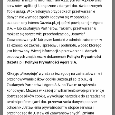
badania i mierzenia informacji dotyczących funkcjonowania
serwisów i aplikacji lub łączone z danymi dot. świadczonych
Tobie usług. W określonych przypadkach przetwarzanie
danych nie wymaga zgody i odbywa się w oparciu o
uzasadniony interes Gazeta.pl, jej spółki powiązanej – Agora
S.A. – lub Zaufanych Partnerów. Takiemu przetwarzaniu
możesz się sprzeciwić, przechodząc do „Ustawień
Zaawansowanych” lub przez kontakt z administratorem – w
zależności od zakresu sprzeciwu i podmiotu, wobec którego
jest kierowany. Więcej informacji o przetwarzaniu danych
osobowych znajdziesz w dokumencie
Polityka Prywatności
Gazeta.pl
i
Polityka Prywatności Agora S.A.
Klikając „Akceptuję” wyrażasz też zgodę na zainstalowanie i
przechowywanie plików cookie Gazeta.pl sp. z o.o., jej
Zaufanych Partnerów i Agora S.A. na Twoim urządzeniu
końcowym. Możesz w każdej chwili zmienić swoje preferencje
dotyczące plików cookie, wywołując narzędzie do zarządzania
twoimi preferencjami dot. przetwarzania danych poprzez
odnośnik „Ustawienia prywatności ” w stopce serwisu i
przechodząc do „Ustawień Zaawansowanych”. Zmiana