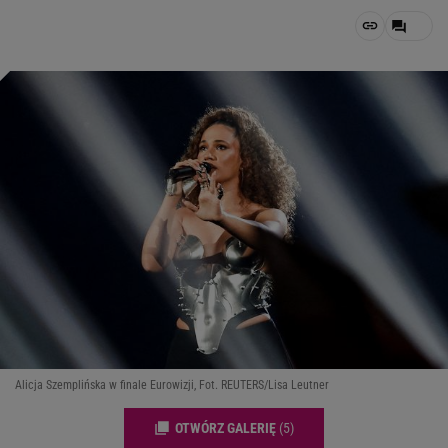
Alicja Szemplińska w finale Eurowizji, Fot. REUTERS/Lisa Leutner
OTWÓRZ GALERIĘ
(5)