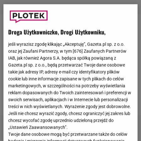
Alicja Szemplińska
już w 2020 roku miała
Droga Użytkowniczko, Drogi Użytkowniku,
reprezentować Polskę w
Eurowizji
, ale wówczas
jeśli wyrazisz zgodę klikając „Akceptuję”, Gazeta.pl sp. z o.o.
wydarzenie odwołano ze względu na pandemię.
oraz jej Zaufani Partnerzy, w tym [
676
] Zaufanych Partnerów
Choć wielu sądziło, że piosenkarka zaprezentuje się
IAB, jak również Agora S.A. będąca spółką powiązaną z
tam rok później,
miejsce to przypadło Rafałowi
Gazeta.pl sp. z o.o., będą przetwarzać Twoje dane osobowe
takie jak adresy IP, adresy e-mail czy identyfikatory plików
Brzozowskiemu, który odpadł w półfinale
. Sześć lat
cookie lub inne informacje zapisane w tych plikach do celów
później Szemplińska pojechała na konkurs do
marketingowych, w szczególności na potrzeby wyświetlania
Wiednia. 16 maja usłyszeliśmy jej utwór "Pray" w
reklam dopasowanych do Twoich zainteresowań i preferencji w
swoich serwisach, aplikacjach i w Internecie lub personalizacji
finale. Jak jej poszło?
treści w nich wyświetlanych. Wyrażenie zgody jest dobrowolne.
Jeśli nie chcesz wyrazić zgody, chcesz ograniczyć jej zakres lub
chcesz wycofać zgodę uprzednio udzieloną przejdź do
„Ustawień Zaawansowanych”.
Twoje dane osobowe mogą być przetwarzane także do celów