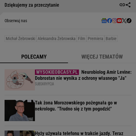
Dziękujemy za przeczytanie
Obserwuj nas
Michał Żebrowski
Aleksandra Żebrowska
Film
Premiera
Barbie
POLECAMY
WIĘCEJ TEMATÓW
Neurobiolog Amir Levine:
Dobrostan nie wynika z ochrony własnego "Ja"
SUBSKRYPCJA
Tak żona Morozowskiego pożegnała go w
nekrologu. "Trudno się z tym pogodzić"
Hyży używała telefonu w trakcie jazdy. Teraz