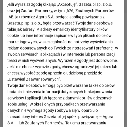
jeśli wyrazisz zgodę klikając „Akceptuję”, Gazeta.pl sp. z o.o.
oraz jej Zaufani Partnerzy, w tym [
676
] Zaufanych Partnerów
IAB, jak również Agora S.A. będąca spółką powiązaną z
Gazeta.pl sp. z o.o., będą przetwarzać Twoje dane osobowe
Aleksandra Żebrowska
od dawna słynie z
takie jak adresy IP, adresy e-mail czy identyfikatory plików
ogromnego dystansu do samej siebie. Żona Michała
cookie lub inne informacje zapisane w tych plikach do celów
Żebrowskiego bez wahania publikuje zdjęcia, na
marketingowych, w szczególności na potrzeby wyświetlania
reklam dopasowanych do Twoich zainteresowań i preferencji w
których pokazuje rzeczywistość. Na profilu w
swoich serwisach, aplikacjach i w Internecie lub personalizacji
mediach społecznościowych wstawiała między
treści w nich wyświetlanych. Wyrażenie zgody jest dobrowolne.
innymi ujęcia nagiego ciała bez żadnego retuszu.
Jeśli nie chcesz wyrazić zgody, chcesz ograniczyć jej zakres lub
chcesz wycofać zgodę uprzednio udzieloną przejdź do
Często jest krytykowana przez internautów za
„Ustawień Zaawansowanych”.
pewność siebie w sieci.
Kobieta ma jednak szerokie
Twoje dane osobowe mogą być przetwarzane także do celów
grono wiernych fanów, którzy kibicują jej w
badania i mierzenia informacji dotyczących funkcjonowania
serwisów i aplikacji lub łączone z danymi dot. świadczonych
działaniach.
Tobie usług. W określonych przypadkach przetwarzanie
danych nie wymaga zgody i odbywa się w oparciu o
uzasadniony interes Gazeta.pl, jej spółki powiązanej – Agora
S.A. – lub Zaufanych Partnerów. Takiemu przetwarzaniu