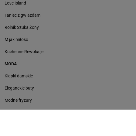
Love Island
Taniec z gwiazdami
Rolnik Szuka Żony
M jak miłość
Kuchenne Rewolucje
MODA
Klapki damskie
Eleganckie buty
Modne fryzury
Sneakersy
Monde torebki