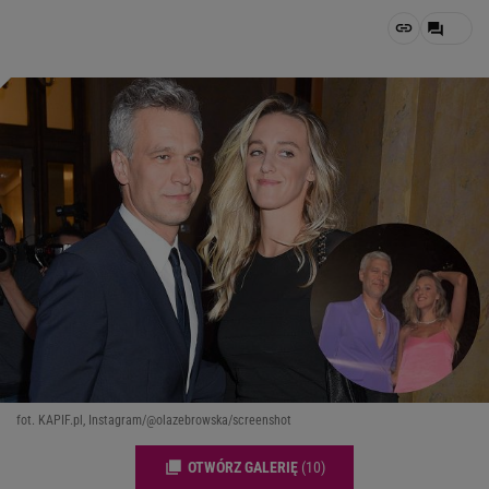
fot. KAPIF.pl, Instagram/@olazebrowska/screenshot
OTWÓRZ GALERIĘ
(10)