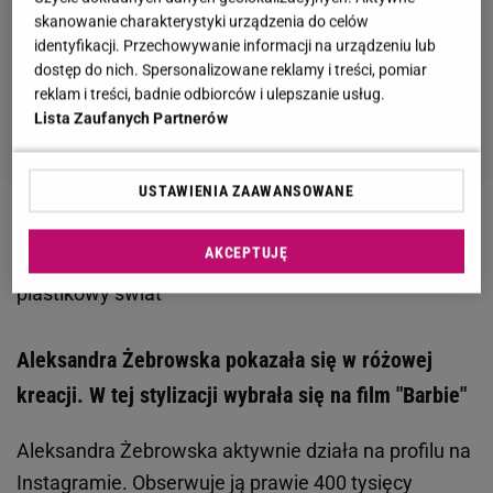
skanowanie charakterystyki urządzenia do celów
identyfikacji. Przechowywanie informacji na urządzeniu lub
dostęp do nich. Spersonalizowane reklamy i treści, pomiar
reklam i treści, badnie odbiorców i ulepszanie usług.
Lista Zaufanych Partnerów
USTAWIENIA ZAAWANSOWANE
Zobacz wideo
Małgorzata Rozenek-Majdan o filmie
AKCEPTUJĘ
"Barbie". Radosław jest lepszy od Kena. Lubi
plastikowy świat
Aleksandra Żebrowska pokazała się w różowej
kreacji. W tej stylizacji wybrała się na film "Barbie"
Aleksandra Żebrowska aktywnie działa na profilu na
Instagramie. Obserwuje ją prawie 400 tysięcy