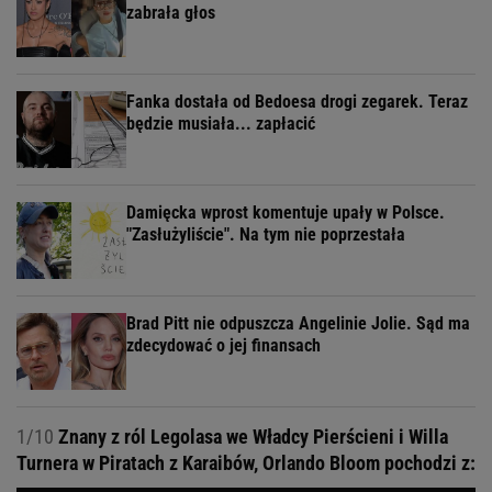
zabrała głos
Fanka dostała od Bedoesa drogi zegarek. Teraz
będzie musiała... zapłacić
Damięcka wprost komentuje upały w Polsce.
"Zasłużyliście". Na tym nie poprzestała
Brad Pitt nie odpuszcza Angelinie Jolie. Sąd ma
zdecydować o jej finansach
1/10
Znany z ról Legolasa we Władcy Pierścieni i Willa
Turnera w Piratach z Karaibów, Orlando Bloom pochodzi z: