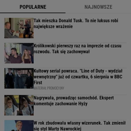
POPULARNE
NAJNOWSZE
Tak mieszka Donald Tusk. To nie luksus robi
największe wrażenie
Królikowski pierwszy raz na imprezie od czasu
rozwodu. Tak się zachowywał
Kultowy serial powraca. "Line of Duty - wydział
wewnętrzny" już od czwartku, 6 sierpnia w BBC
First
MATERIAŁ PROMOCYJNY
Nagrywała, prowadząc samochód. Ekspert
komentuje zachowanie Hyży
W rok zbudowała własny wizerunek. Tak zmienił
się styl Marty Nawrockiej