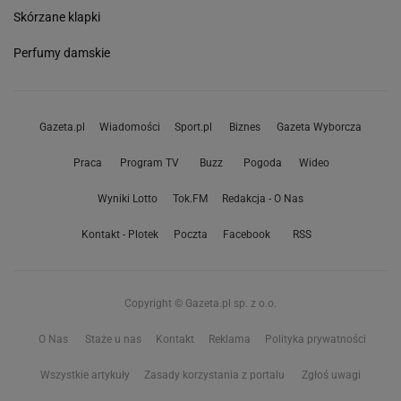
Skórzane klapki
Perfumy damskie
Gazeta.pl
Wiadomości
Sport.pl
Biznes
Gazeta Wyborcza
Praca
Program TV
Buzz
Pogoda
Wideo
Wyniki Lotto
Tok.FM
Redakcja - O Nas
Kontakt - Plotek
Poczta
Facebook
RSS
Copyright © Gazeta.pl sp. z o.o.
O Nas
Staże u nas
Kontakt
Reklama
Polityka prywatności
Wszystkie artykuły
Zasady korzystania z portalu
Zgłoś uwagi