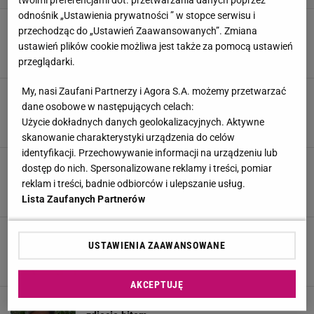
twoimi preferencjami dot. przetwarzania danych poprzez
odnośnik „Ustawienia prywatności ” w stopce serwisu i
Tak Michałowa z "Rancza" wyglądała w
przechodząc do „Ustawień Zaawansowanych”. Zmiana
młodości. Od zawsze była ikoną urody
ustawień plików cookie możliwa jest także za pomocą ustawień
1 KWIETNIA 2026, 18:13
Anna Wójtowicz,
przeglądarki.
My, nasi Zaufani Partnerzy i Agora S.A. możemy przetwarzać
Lipińska kwaśno o "trzynastkach". Wbiła kij w
mrowisko w temacie emerytur
dane osobowe w następujących celach:
Użycie dokładnych danych geolokalizacyjnych. Aktywne
15 MAJA 2025, 15:13
Aleksandra Pietrow,
skanowanie charakterystyki urządzenia do celów
identyfikacji. Przechowywanie informacji na urządzeniu lub
Te gwiazdy są ze sobą spokrewnione. Przy
dostęp do nich. Spersonalizowane reklamy i treści, pomiar
teściu Domagały zaskoczenie murowane
reklam i treści, badnie odbiorców i ulepszanie usług.
3 MAJA 2025, 20:55
Alicja Wójcik,
Lista Zaufanych Partnerów
Żak dodał zdjęcie z Michałową z "Rancza". Nie
poznacie jej!
USTAWIENIA ZAAWANSOWANE
26 MARCA 2025, 07:00
Norbert Żyła,
AKCEPTUJĘ
Tak dziś wygląda Michałowa z "Rancza". Nowe