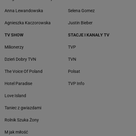
Anna Lewandowska
Selena Gomez
Agnieszka Kaczorowska
Justin Bieber
TV SHOW
STACJE I KANAŁY TV
Milionerzy
TVP
Dzień Dobry TVN
TVN
The Voice Of Poland
Polsat
Hotel Paradise
TVP Info
Love Island
Taniec z gwiazdami
Rolnik Szuka Żony
M jak miłość