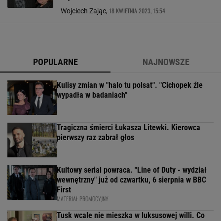
18 KWIETNIA 2023, 15:54
Wojciech Zając,
POPULARNE
NAJNOWSZE
Kulisy zmian w "halo tu polsat". "Cichopek źle
wypadła w badaniach"
Tragiczna śmierci Łukasza Litewki. Kierowca
pierwszy raz zabrał głos
Kultowy serial powraca. "Line of Duty - wydział
wewnętrzny" już od czwartku, 6 sierpnia w BBC
First
MATERIAŁ PROMOCYJNY
Tusk wcale nie mieszka w luksusowej willi. Co