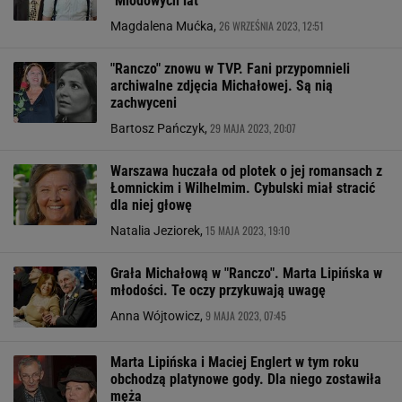
"Miodowych lat"
26 WRZEŚNIA 2023, 12:51
Magdalena Mućka,
"Ranczo" znowu w TVP. Fani przypomnieli
archiwalne zdjęcia Michałowej. Są nią
zachwyceni
29 MAJA 2023, 20:07
Bartosz Pańczyk,
Warszawa huczała od plotek o jej romansach z
Łomnickim i Wilhelmim. Cybulski miał stracić
dla niej głowę
15 MAJA 2023, 19:10
Natalia Jeziorek,
Grała Michałową w "Ranczo". Marta Lipińska w
młodości. Te oczy przykuwają uwagę
9 MAJA 2023, 07:45
Anna Wójtowicz,
Marta Lipińska i Maciej Englert w tym roku
obchodzą platynowe gody. Dla niego zostawiła
męża