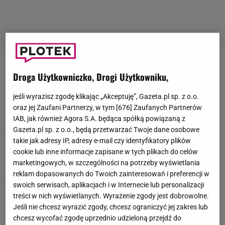
MARTA LIPIŃSKA
Droga Użytkowniczko, Drogi Użytkowniku,
Tak w młodości wyglądała Michałowa z
jeśli wyrazisz zgodę klikając „Akceptuję”, Gazeta.pl sp. z o.o.
"Rancza". Już w latach 60. zachwycała urodą
oraz jej Zaufani Partnerzy, w tym [
676
] Zaufanych Partnerów
18 LIPCA 2026, 12:30
Alicja Wójcik,
IAB, jak również Agora S.A. będąca spółką powiązaną z
Gazeta.pl sp. z o.o., będą przetwarzać Twoje dane osobowe
takie jak adresy IP, adresy e-mail czy identyfikatory plików
Tak Marta Lipińska jest traktowana na planie
cookie lub inne informacje zapisane w tych plikach do celów
"Rancza". Wszystko pokazał Kasprzykowski
marketingowych, w szczególności na potrzeby wyświetlania
27 CZERWCA 2026, 08:50
Zuzanna Kwasek,
reklam dopasowanych do Twoich zainteresowań i preferencji w
swoich serwisach, aplikacjach i w Internecie lub personalizacji
Synowa Marty Lipińskiej to znana aktorka.
treści w nich wyświetlanych. Wyrażenie zgody jest dobrowolne.
Padniecie, jak dowiedzie się, o kogo chodzi
Jeśli nie chcesz wyrazić zgody, chcesz ograniczyć jej zakres lub
2 KWIETNIA 2026, 17:40
Katarzyna Albrycht,
chcesz wycofać zgodę uprzednio udzieloną przejdź do