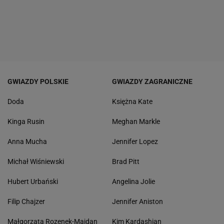
GWIAZDY POLSKIE
GWIAZDY ZAGRANICZNE
Doda
Księżna Kate
Kinga Rusin
Meghan Markle
Anna Mucha
Jennifer Lopez
Michał Wiśniewski
Brad Pitt
Hubert Urbański
Angelina Jolie
Filip Chajzer
Jennifer Aniston
Małgorzata Rozenek-Majdan
Kim Kardashian