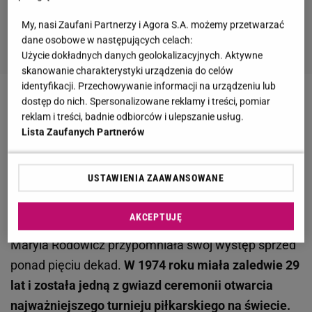
My, nasi Zaufani Partnerzy i Agora S.A. możemy przetwarzać
dane osobowe w następujących celach:
Użycie dokładnych danych geolokalizacyjnych. Aktywne
skanowanie charakterystyki urządzenia do celów
identyfikacji. Przechowywanie informacji na urządzeniu lub
dostęp do nich. Spersonalizowane reklamy i treści, pomiar
Zobacz wideo
Kupicha ma żal o brak nominacji do
reklam i treści, badnie odbiorców i ulepszanie usług.
Fryderyków? Wspomniał o Maryli Rodowicz
Lista Zaufanych Partnerów
Maryla Rodowicz wróciła wspomnieniami do
USTAWIENIA ZAAWANSOWANE
mundialu z 1974 roku
AKCEPTUJĘ
11 czerwca, w związku z piłkarskimi emocjami
Maryla Rodowicz przypomniała swój występ sprzed
ponad pięciu dekad.
W 1974 roku miała zaledwie 29
lat i została jedną z gwiazd ceremonii otwarcia
najważniejszego turnieju piłkarskiego na świecie.