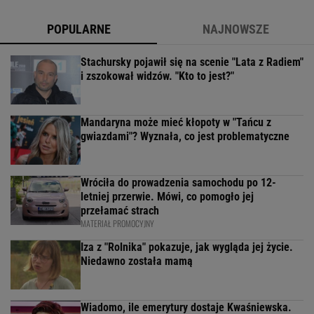
POPULARNE
NAJNOWSZE
Stachursky pojawił się na scenie "Lata z Radiem"
i zszokował widzów. "Kto to jest?"
Mandaryna może mieć kłopoty w "Tańcu z
gwiazdami"? Wyznała, co jest problematyczne
Wróciła do prowadzenia samochodu po 12-
letniej przerwie. Mówi, co pomogło jej
przełamać strach
MATERIAŁ PROMOCYJNY
Iza z "Rolnika" pokazuje, jak wygląda jej życie.
Niedawno została mamą
Wiadomo, ile emerytury dostaje Kwaśniewska.