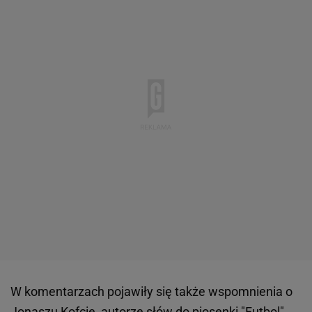
W komentarzach pojawiły się także wspomnienia o
Jonaszu Kofcie, autorze słów do piosenki "Futbol".