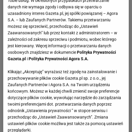
Tobie usług. W określonych przypadkach przetwarzanie
danych nie wymaga zgody i odbywa się w oparciu o
uzasadniony interes Gazeta.pl, jej spółki powiązanej – Agora
S.A. – lub Zaufanych Partnerów. Takiemu przetwarzaniu
możesz się sprzeciwić, przechodząc do „Ustawień
Zaawansowanych” lub przez kontakt z administratorem – w
zależności od zakresu sprzeciwu i podmiotu, wobec którego
jest kierowany. Więcej informacji o przetwarzaniu danych
osobowych znajdziesz w dokumencie
Polityka Prywatności
Gazeta.pl
i
Polityka Prywatności Agora S.A.
Klikając „Akceptuję” wyrażasz też zgodę na zainstalowanie i
przechowywanie plików cookie Gazeta.pl sp. z o.o., jej
Zaufanych Partnerów i Agora S.A. na Twoim urządzeniu
końcowym. Możesz w każdej chwili zmienić swoje preferencje
dotyczące plików cookie, wywołując narzędzie do zarządzania
twoimi preferencjami dot. przetwarzania danych poprzez
odnośnik „Ustawienia prywatności ” w stopce serwisu i
przechodząc do „Ustawień Zaawansowanych”. Zmiana
ustawień plików cookie możliwa jest także za pomocą ustawień
przeglądarki.