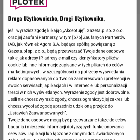
Droga Użytkowniczko, Drogi Użytkowniku,
W dniu rozpoczęcia
Mistrzostw Świata w Piłce
jeśli wyrazisz zgodę klikając „Akceptuję”, Gazeta.pl sp. z o.o.
Nożnej
2026
Maryla Rodowicz
postanowiła
oraz jej Zaufani Partnerzy, w tym [
676
] Zaufanych Partnerów
IAB, jak również Agora S.A. będąca spółką powiązaną z
przypomnieć swoim fanom wyjątkowy moment ze
Gazeta.pl sp. z o.o., będą przetwarzać Twoje dane osobowe
swojej kariery. Na profilu wokalistki w mediach
takie jak adresy IP, adresy e-mail czy identyfikatory plików
społecznościowych pojawiło się archiwalne
cookie lub inne informacje zapisane w tych plikach do celów
marketingowych, w szczególności na potrzeby wyświetlania
nagranie z 1974 roku, na którym wykonuje utwór
reklam dopasowanych do Twoich zainteresowań i preferencji w
"Futbol" podczas ceremonii otwarcia tej samej
swoich serwisach, aplikacjach i w Internecie lub personalizacji
imprezy w Monachium.
treści w nich wyświetlanych. Wyrażenie zgody jest dobrowolne.
Jeśli nie chcesz wyrazić zgody, chcesz ograniczyć jej zakres lub
chcesz wycofać zgodę uprzednio udzieloną przejdź do
„Ustawień Zaawansowanych”.
Twoje dane osobowe mogą być przetwarzane także do celów
badania i mierzenia informacji dotyczących funkcjonowania
serwisów i aplikacji lub łączone z danymi dot. świadczonych