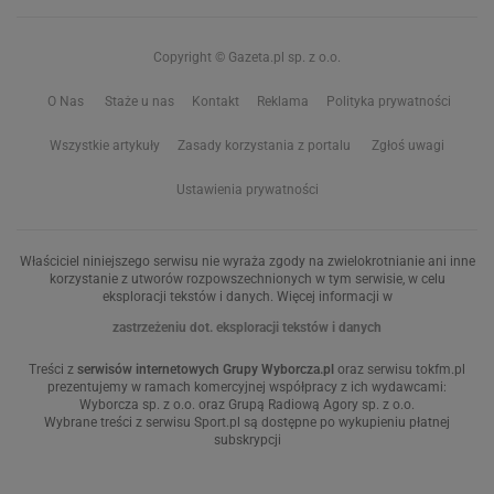
Copyright © Gazeta.pl sp. z o.o.
O Nas
Staże u nas
Kontakt
Reklama
Polityka prywatności
Wszystkie artykuły
Zasady korzystania z portalu
Zgłoś uwagi
Ustawienia prywatności
Właściciel niniejszego serwisu nie wyraża zgody na zwielokrotnianie ani inne
korzystanie z utworów rozpowszechnionych w tym serwisie, w celu
eksploracji tekstów i danych. Więcej informacji w
zastrzeżeniu dot. eksploracji tekstów i danych
Treści z
serwisów internetowych Grupy Wyborcza.pl
oraz serwisu tokfm.pl
prezentujemy w ramach komercyjnej współpracy z ich wydawcami:
Wyborcza sp. z o.o. oraz Grupą Radiową Agory sp. z o.o.
Wybrane treści z serwisu Sport.pl są dostępne po wykupieniu płatnej
subskrypcji