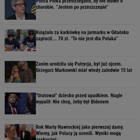
Piotra Polka przestrzegano, by nie mówił o
chorobie. "Jestem po przeszczepie"
Książulo za karkówkę na jarmarku w Gdańsku
zapłacił... 70 zł. "To nie jest dla Polaka"
Zanim urodziła się Patrycja, był już ojcem.
Grzegorz Markowski miał wtedy zaledwie 15 lat
"Uratował" dziecko przed upadkiem. Nagle
wypalił: Nie chcę, żeby był Bidenem
Rok Marty Nawrockiej jako pierwszej damy.
Wiemy, jak Polacy ją ocenili. Wyniki mogą
zaskoczyć