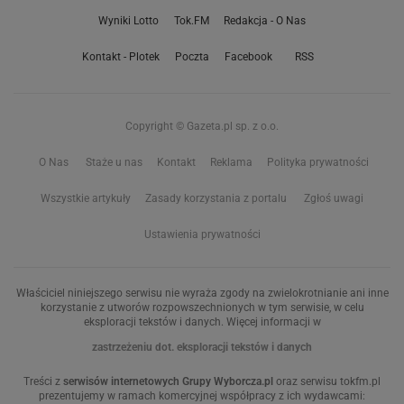
Wyniki Lotto
Tok.FM
Redakcja - O Nas
Kontakt - Plotek
Poczta
Facebook
RSS
Copyright © Gazeta.pl sp. z o.o.
O Nas
Staże u nas
Kontakt
Reklama
Polityka prywatności
Wszystkie artykuły
Zasady korzystania z portalu
Zgłoś uwagi
Ustawienia prywatności
Właściciel niniejszego serwisu nie wyraża zgody na zwielokrotnianie ani inne
korzystanie z utworów rozpowszechnionych w tym serwisie, w celu
eksploracji tekstów i danych. Więcej informacji w
zastrzeżeniu dot. eksploracji tekstów i danych
Treści z
serwisów internetowych Grupy Wyborcza.pl
oraz serwisu tokfm.pl
prezentujemy w ramach komercyjnej współpracy z ich wydawcami: