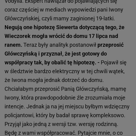
Vodylla. Ekspert nawiązał do pojawiających się
coraz częściej w mediach wypowiedzi pani Iwony
Główczyńskiej, czyli mamy zaginionej 19-latki.
Negują one hipotezę Siewerta dotyczącą tego, że
Wieczorek mogła wrócić do domu 17 lipca nad
ranem.
Teraz były analityk postanowił
przeprosić
Główczyńską i przyznał, że jest gotowy do
współpracy tak, by obalić tę hipotezę. -
Pojawił się
w śledztwie bardzo elektryczny w tej chwili wątek,
że Iwona mogła jednak dotrzeć do domu.
Chciałabym przeprosić Panią Główczyńską, mamę
Iwony, która prawdopodobnie źle zrozumiała moje
intencje. Jednak ja na jej miejscu byłbym wdzięczny
policjantowi, który by badał sprawę kompleksowo.
Przyjął jako jedną z wersji tzw. wersję rodzinną.
Będę z wami współpracować. Pytajcie mnie, o co