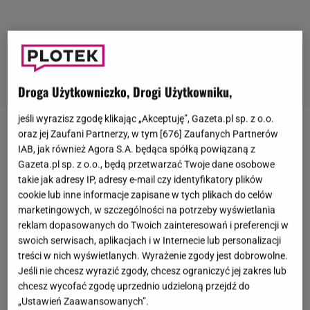
Droga Użytkowniczko, Drogi Użytkowniku,
jeśli wyrazisz zgodę klikając „Akceptuję”, Gazeta.pl sp. z o.o.
oraz jej Zaufani Partnerzy, w tym [
676
] Zaufanych Partnerów
Zaginięcie
Iwony Wieczorek
do dziś elektryzuje i
IAB, jak również Agora S.A. będąca spółką powiązaną z
wzbudza emocje. 19-latka wracała z imprezy do
Gazeta.pl sp. z o.o., będą przetwarzać Twoje dane osobowe
domu w nocy z 16 na 17 lipca 2010 roku, lecz nigdy
takie jak adresy IP, adresy e-mail czy identyfikatory plików
cookie lub inne informacje zapisane w tych plikach do celów
do niego nie dotarła. Sprawą zajmowało się już
marketingowych, w szczególności na potrzeby wyświetlania
wielu policjantów, dziennikarzy, detektywów,
reklam dopasowanych do Twoich zainteresowań i preferencji w
śledczych, a nawet jasnowidzów, ale nikt nigdy nie
swoich serwisach, aplikacjach i w Internecie lub personalizacji
treści w nich wyświetlanych. Wyrażenie zgody jest dobrowolne.
wyjaśnił, co się stało z młodą kobietą.
Jakiś czas
Jeśli nie chcesz wyrazić zgody, chcesz ograniczyć jej zakres lub
temu w związku ze śledztwem pojawiły się kolejne
chcesz wycofać zgodę uprzednio udzieloną przejdź do
problemy.
Od 2019 roku tajemniczą sprawą zajmuje
„Ustawień Zaawansowanych”.