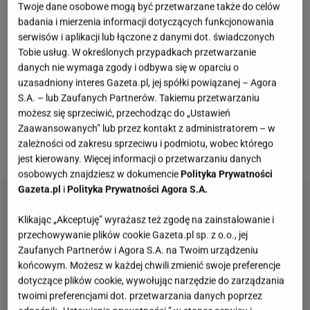
Twoje dane osobowe mogą być przetwarzane także do celów
się Małopolski Wydział Zamiejscowy Prokuratury
badania i mierzenia informacji dotyczących funkcjonowania
Krajowej. Na czele wydziału stał prok. Piotr Krupiński
serwisów i aplikacji lub łączone z danymi dot. świadczonych
i to właśnie on nadzorował śledztwo w tej sprawie.
Tobie usług. W określonych przypadkach przetwarzanie
danych nie wymaga zgody i odbywa się w oparciu o
23 lipca prokurator Krupiński został odwołany z
uzasadniony interes Gazeta.pl, jej spółki powiązanej – Agora
funkcji naczelnika Małopolskiego Wydziału
S.A. – lub Zaufanych Partnerów. Takiemu przetwarzaniu
Zamiejscowego i nie będzie się już tą sprawą
możesz się sprzeciwić, przechodząc do „Ustawień
Zaawansowanych” lub przez kontakt z administratorem – w
zajmować. Pokłosiem tego będzie wydłużone
zależności od zakresu sprzeciwu i podmiotu, wobec którego
postępowanie.
jest kierowany. Więcej informacji o przetwarzaniu danych
osobowych znajdziesz w dokumencie
Polityka Prywatności
Gazeta.pl
i
Polityka Prywatności Agora S.A.
Klikając „Akceptuję” wyrażasz też zgodę na zainstalowanie i
przechowywanie plików cookie Gazeta.pl sp. z o.o., jej
Zaufanych Partnerów i Agora S.A. na Twoim urządzeniu
końcowym. Możesz w każdej chwili zmienić swoje preferencje
dotyczące plików cookie, wywołując narzędzie do zarządzania
twoimi preferencjami dot. przetwarzania danych poprzez