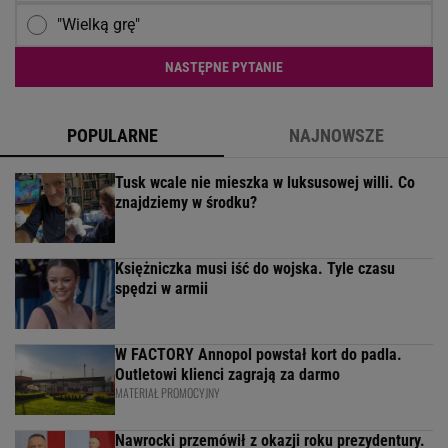
"Wielką grę"
NASTĘPNE PYTANIE
POPULARNE
NAJNOWSZE
Tusk wcale nie mieszka w luksusowej willi. Co
znajdziemy w środku?
Księżniczka musi iść do wojska. Tyle czasu
spędzi w armii
W FACTORY Annopol powstał kort do padla.
Outletowi klienci zagrają za darmo
MATERIAŁ PROMOCYJNY
Nawrocki przemówił z okazji roku prezydentury.