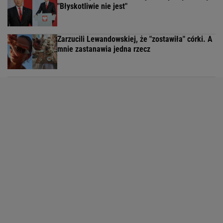
"Błyskotliwie nie jest"
Zarzucili Lewandowskiej, że "zostawiła" córki. A
mnie zastanawia jedna rzecz