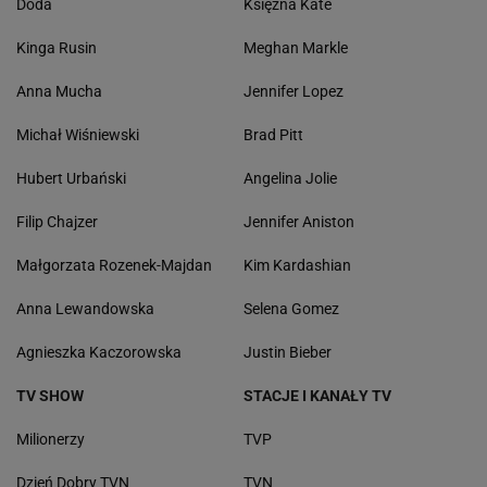
Doda
Księżna Kate
Kinga Rusin
Meghan Markle
Anna Mucha
Jennifer Lopez
Michał Wiśniewski
Brad Pitt
Hubert Urbański
Angelina Jolie
Filip Chajzer
Jennifer Aniston
Małgorzata Rozenek-Majdan
Kim Kardashian
Anna Lewandowska
Selena Gomez
Agnieszka Kaczorowska
Justin Bieber
TV SHOW
STACJE I KANAŁY TV
Milionerzy
TVP
Dzień Dobry TVN
TVN