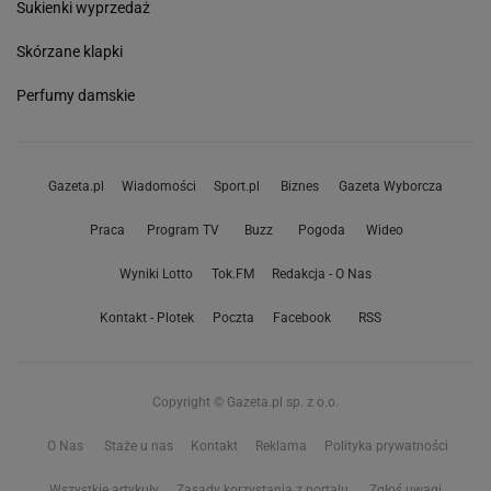
Sukienki wyprzedaż
Skórzane klapki
Perfumy damskie
Gazeta.pl
Wiadomości
Sport.pl
Biznes
Gazeta Wyborcza
Praca
Program TV
Buzz
Pogoda
Wideo
Wyniki Lotto
Tok.FM
Redakcja - O Nas
Kontakt - Plotek
Poczta
Facebook
RSS
Copyright © Gazeta.pl sp. z o.o.
O Nas
Staże u nas
Kontakt
Reklama
Polityka prywatności
Wszystkie artykuły
Zasady korzystania z portalu
Zgłoś uwagi