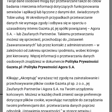
Twoje dane osobowe mogą być przetwarzane także do celów
badania i mierzenia informacji dotyczących funkcjonowania
serwisów i aplikacji lub łączone z danymi dot. świadczonych
Tobie usług. W określonych przypadkach przetwarzanie
danych nie wymaga zgody i odbywa się w oparciu o
uzasadniony interes Gazeta.pl, jej spółki powiązanej – Agora
KGP
S.A. – lub Zaufanych Partnerów. Takiemu przetwarzaniu
możesz się sprzeciwić, przechodząc do „Ustawień
Zaawansowanych” lub przez kontakt z administratorem – w
Brał udział w śledztwie zaginionej Iwony
zależności od zakresu sprzeciwu i podmiotu, wobec którego
Wieczorek. Teraz zwraca się do jej mamy.
"Przepraszam"
jest kierowany. Więcej informacji o przetwarzaniu danych
osobowych znajdziesz w dokumencie
Polityka Prywatności
22 SIERPNIA 2024, 09:11
Karolina Sobocińska,
Gazeta.pl
i
Polityka Prywatności Agora S.A.
Klikając „Akceptuję” wyrażasz też zgodę na zainstalowanie i
przechowywanie plików cookie Gazeta.pl sp. z o.o., jej
POPULARNE
NAJNOWSZE
Zaufanych Partnerów i Agora S.A. na Twoim urządzeniu
końcowym. Możesz w każdej chwili zmienić swoje preferencje
dotyczące plików cookie, wywołując narzędzie do zarządzania
Gawryluk krytykowana za debatę u Nawrockiego.
Tak to tłumaczy
twoimi preferencjami dot. przetwarzania danych poprzez
odnośnik „Ustawienia prywatności ” w stopce serwisu i