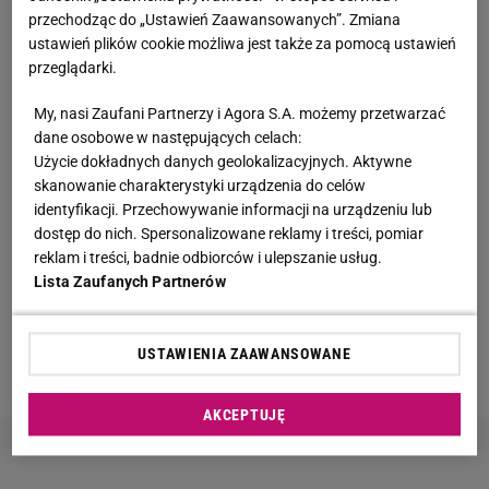
przechodząc do „Ustawień Zaawansowanych”. Zmiana
Tak wygląda dom Kwaśniewskich na Mazurach.
ustawień plików cookie możliwa jest także za pomocą ustawień
Posiadłość robi wrażenie
przeglądarki.
My, nasi Zaufani Partnerzy i Agora S.A. możemy przetwarzać
Wróciła do prowadzenia samochodu po 12-
dane osobowe w następujących celach:
letniej przerwie. Mówi, co pomogło jej
Użycie dokładnych danych geolokalizacyjnych. Aktywne
przełamać strach
skanowanie charakterystyki urządzenia do celów
MATERIAŁ PROMOCYJNY
identyfikacji. Przechowywanie informacji na urządzeniu lub
dostęp do nich. Spersonalizowane reklamy i treści, pomiar
Englert smutno o udziale w "TzG". "Myślę, że
reklam i treści, badnie odbiorców i ulepszanie usług.
ludzie mnie nie lubią"
Lista Zaufanych Partnerów
Tak dziś wygląda John Goodman. Schudł 90 kg
USTAWIENIA ZAAWANSOWANE
AKCEPTUJĘ