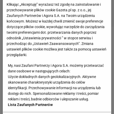
Klikając „Akceptuję” wyrażasz też zgodę na zainstalowanie i
przechowywanie plików cookie Gazeta.pl sp. z o.o., jej
Zaufanych Partnerów i Agora S.A. na Twoim urządzeniu
końcowym. Możesz w każdej chwili zmienić swoje preferencje
dotyczące plików cookie, wywołując narzędzie do zarządzania
twoimi preferencjami dot. przetwarzania danych poprzez
Zobacz wideo
Nie tylko Zbigniew Wodecki urodził się
odnośnik „Ustawienia prywatności ” w stopce serwisu i
przechodząc do „Ustawień Zaawansowanych”. Zmiana
w rodzinie muzyków
ustawień plików cookie możliwa jest także za pomocą ustawień
przeglądarki.
Pierwsze skrzypce i miłość na całe życie
My, nasi Zaufani Partnerzy i Agora S.A. możemy przetwarzać
dane osobowe w następujących celach:
Urodzony 6 maja 1950 roku w Krakowie Zbigniew
Użycie dokładnych danych geolokalizacyjnych. Aktywne
Wodecki od dziecka był muzykalny. Na skrzypcach
skanowanie charakterystyki urządzenia do celów
zaczął grać już jako pięcioletni chłopiec. Talent
identyfikacji. Przechowywanie informacji na urządzeniu lub
dostęp do nich. Spersonalizowane reklamy i treści, pomiar
odziedziczył po rodzicach - matka była sopranistką,
reklam i treści, badnie odbiorców i ulepszanie usług.
ojciec z kolei trębaczem orkiestry symfonicznej
Lista Zaufanych Partnerów
Polskiego Radia i Telewizji w Krakowie. Mężczyzna