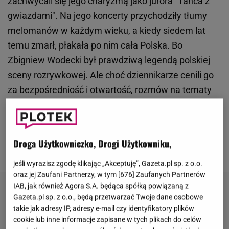
zachwycali się jego charyzmą jako jurora "Tańca z
gwiazdami". Na jego koncerty przychodziły tłumy
melomanów w każdym wieku, a kiedy siedem lat
temu zmarł, płakała po nim cała Polska. Bo
Zbigniew Wodecki był prawdziwą legendą polskiej
sceny rozrywkowej. Ale choć dziennikarze cenili go
za bezpośredniość i otwartość, rozmów na tematy
prywatne artysta konsekwentnie unikał. Fani
wiedzieli o wielkiej miłości muzyka do żony i trójki
dzieci. Ale po śmierci Zbigniewa Wodeckiego na jaw
Droga Użytkowniczko, Drogi Użytkowniku,
wyszły też inne fakty.
jeśli wyrazisz zgodę klikając „Akceptuję”, Gazeta.pl sp. z o.o.
oraz jej Zaufani Partnerzy, w tym [
676
] Zaufanych Partnerów
IAB, jak również Agora S.A. będąca spółką powiązaną z
Gazeta.pl sp. z o.o., będą przetwarzać Twoje dane osobowe
takie jak adresy IP, adresy e-mail czy identyfikatory plików
cookie lub inne informacje zapisane w tych plikach do celów