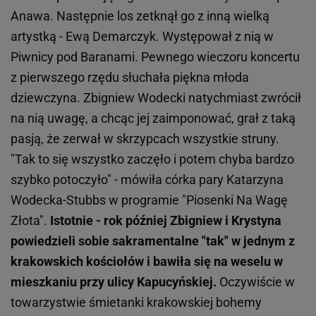
Anawa. Następnie los zetknął go z inną wielką
artystką - Ewą Demarczyk. Występował z nią w
Piwnicy pod Baranami. Pewnego wieczoru koncertu
z pierwszego rzędu słuchała piękna młoda
dziewczyna. Zbigniew Wodecki natychmiast zwrócił
na nią uwagę, a chcąc jej zaimponować, grał z taką
pasją, że zerwał w skrzypcach wszystkie struny.
"Tak to się wszystko zaczęło i potem chyba bardzo
szybko potoczyło" - mówiła córka pary Katarzyna
Wodecka-Stubbs w programie "Piosenki Na Wagę
Złota".
Istotnie - rok później Zbigniew i Krystyna
powiedzieli sobie sakramentalne "tak" w jednym z
krakowskich kościołów i bawiła się na weselu w
mieszkaniu przy ulicy Kapucyńskiej.
Oczywiście w
towarzystwie śmietanki krakowskiej bohemy