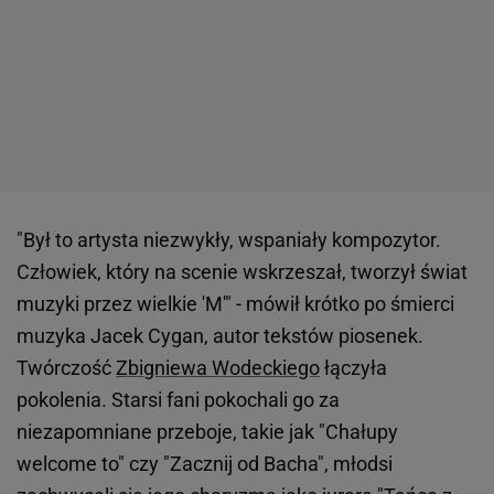
"Był to artysta niezwykły, wspaniały kompozytor.
Człowiek, który na scenie wskrzeszał, tworzył świat
muzyki przez wielkie 'M'" - mówił krótko po śmierci
muzyka Jacek Cygan, autor tekstów piosenek.
Twórczość
Zbigniewa Wodeckiego
łączyła
pokolenia. Starsi fani pokochali go za
niezapomniane przeboje, takie jak "Chałupy
welcome to" czy "Zacznij od Bacha", młodsi