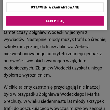
został pierwszym nauczycielem syna, i to
USTAWIENIA ZAAWANSOWANE
nauczycielem surowym. "Potrafił strzelić mnie po
łapach, gdy sfałszowałem, nie mieściło mu się w
AKCEPTUJĘ
głowie, że ktoś może nie grać czysto" - wspominał
tamte czasy Zbigniew Wodecki w jednym z
wywiadów. Następnie młody muzyk trafił do średniej
szkoły muzycznej, do klasy Juliusza Webera,
niekwestionowanego autorytetu znanego jednak z
surowości i wysokich wymagań względem
podopiecznych. Zbigniew Wodecki uzyskał u niego
dyplom z wyróżnieniem.
Wielkie talenty często się przyciągają i nie inaczej
było w przypadku Zbigniewa Wodeckiego i Marka
Grechuty. W wieku siedemnastu lat młody skrzypek
trafił do poszukującego wówczas muzyków zespołu