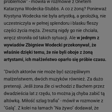
problemów" - mówiła w rozmowie z Onetem
Katarzyna Wodecka-Stubbs. A co z żoną? Ponieważ
Krystyna Wodecka nie była artystką, a geolożką, nie
uczestniczyła w pełnej splendoru i blasku fleszy
części życia męża. Zresztą nigdy go nie chciała,
wręcz stroniła od takich sytuacji. Ale
w jednym z
wywiadów Zbigniew Wodecki przekonywał, że
właśnie dzięki temu, że nie byli oboje z żoną
artystami, ich małżeństwo oparło się próbie czasu.
"Dwóch aktorów nie może być szczęśliwym
małżeństwem, dwóch muzyków również. Za dużo
pretensji. Jeśli żona źle ci wchodzi z Bachem przez
dwadzieścia lat z rzędu, to można ją chyba zabić tą
altówką. Miłość szlag trafia" - mówił w rozmowie z
"Galą". Z kolei na łamach "Na żywo" dodawał, że