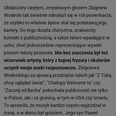
Obdarzony ciepłym, zmysłowym głosem Zbigniew
Wodecki tak świetnie odnalazł się w roli piosenkarza,
że szybko to właśnie śpiew stał się podstawą jego
kariery. Do tego doszła charyzma, znakomity
kontakt z publicznością, a także łatwo wpadające w
ucho, choć jednocześnie reprezentujące wysoki
poziom teksty piosenek.
Nie bez znaczenia był też
wizerunek artysty, który z bujnej fryzury i okularów
uczynił swoje znaki rozpoznawcze.
Zbigniewa
Wodeckiego za sprawą przebojów takich jak "Z Tobą
chcę oglądać świat", "Chałupy Welcome to" czy
"Zacznij od Bacha" pokochała publiczność nie tylko
w Polsce, ale i za granicą, w tym w USA czy Izraelu.
To sprawiło, że muzyk bardzo często wyjeżdżał w
trasę, a w domu był gościem. Jego syn Paweł