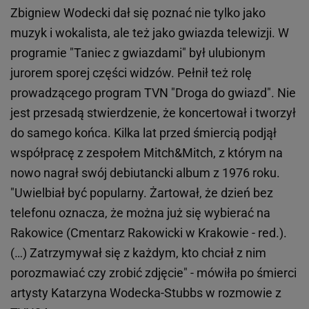
Zbigniew Wodecki dał się poznać nie tylko jako
muzyk i wokalista, ale też jako gwiazda telewizji. W
programie "Taniec z gwiazdami" był ulubionym
jurorem sporej części widzów. Pełnił też rolę
prowadzącego program TVN "Droga do gwiazd". Nie
jest przesadą stwierdzenie, że koncertował i tworzył
do samego końca. Kilka lat przed śmiercią podjął
współpracę z zespołem Mitch&Mitch, z którym na
nowo nagrał swój debiutancki album z 1976 roku.
"Uwielbiał być popularny. Żartował, że dzień bez
telefonu oznacza, że można już się wybierać na
Rakowice (Cmentarz Rakowicki w Krakowie - red.).
(…) Zatrzymywał się z każdym, kto chciał z nim
porozmawiać czy zrobić zdjęcie" - mówiła po śmierci
artysty Katarzyna Wodecka-Stubbs w rozmowie z