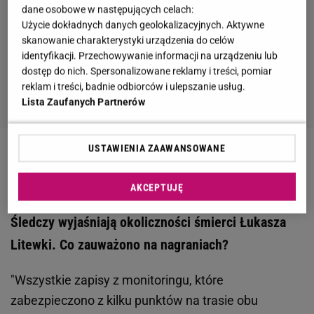
dane osobowe w następujących celach:
Użycie dokładnych danych geolokalizacyjnych. Aktywne
skanowanie charakterystyki urządzenia do celów
identyfikacji. Przechowywanie informacji na urządzeniu lub
dostęp do nich. Spersonalizowane reklamy i treści, pomiar
reklam i treści, badnie odbiorców i ulepszanie usług.
Lista Zaufanych Partnerów
USTAWIENIA ZAAWANSOWANE
Zobacz wideo
Pogrzeb Łukasza Litewki.
Poruszające przemówienie księdza
AKCEPTUJĘ
Śledczy wyjaśniają okoliczności śmierci Łukasza
Litewki. Co zauważono na nagraniach?
"Wszystkie zapisy z monitoringu, które
zabezpieczono z kilku punktów na trasie obu