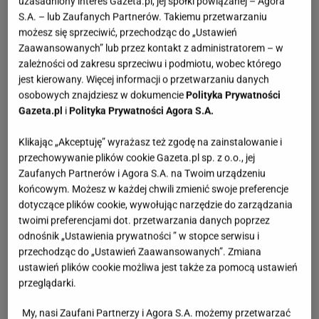
uzasadniony interes Gazeta.pl, jej spółki powiązanej – Agora
S.A. – lub Zaufanych Partnerów. Takiemu przetwarzaniu
możesz się sprzeciwić, przechodząc do „Ustawień
Zaawansowanych” lub przez kontakt z administratorem – w
zależności od zakresu sprzeciwu i podmiotu, wobec którego
jest kierowany. Więcej informacji o przetwarzaniu danych
osobowych znajdziesz w dokumencie
Polityka Prywatności
Gazeta.pl
i
Polityka Prywatności Agora S.A.
Klikając „Akceptuję” wyrażasz też zgodę na zainstalowanie i
przechowywanie plików cookie Gazeta.pl sp. z o.o., jej
Zaufanych Partnerów i Agora S.A. na Twoim urządzeniu
końcowym. Możesz w każdej chwili zmienić swoje preferencje
dotyczące plików cookie, wywołując narzędzie do zarządzania
twoimi preferencjami dot. przetwarzania danych poprzez
odnośnik „Ustawienia prywatności ” w stopce serwisu i
przechodząc do „Ustawień Zaawansowanych”. Zmiana
ustawień plików cookie możliwa jest także za pomocą ustawień
przeglądarki.
My, nasi Zaufani Partnerzy i Agora S.A. możemy przetwarzać