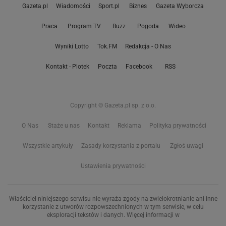
Gazeta.pl
Wiadomości
Sport.pl
Biznes
Gazeta Wyborcza
Praca
Program TV
Buzz
Pogoda
Wideo
Wyniki Lotto
Tok.FM
Redakcja - O Nas
Kontakt - Plotek
Poczta
Facebook
RSS
Copyright © Gazeta.pl sp. z o.o.
O Nas
Staże u nas
Kontakt
Reklama
Polityka prywatności
Wszystkie artykuły
Zasady korzystania z portalu
Zgłoś uwagi
Ustawienia prywatności
Właściciel niniejszego serwisu nie wyraża zgody na zwielokrotnianie ani inne
korzystanie z utworów rozpowszechnionych w tym serwisie, w celu
eksploracji tekstów i danych. Więcej informacji w