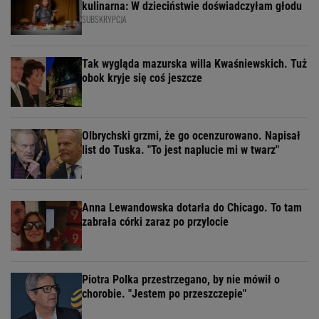
kulinarna: W dzieciństwie doświadczyłam głodu
SUBSKRYPCJA
Tak wygląda mazurska willa Kwaśniewskich. Tuż
obok kryje się coś jeszcze
Olbrychski grzmi, że go ocenzurowano. Napisał
list do Tuska. "To jest naplucie mi w twarz"
Anna Lewandowska dotarła do Chicago. To tam
zabrała córki zaraz po przylocie
Piotra Polka przestrzegano, by nie mówił o
chorobie. "Jestem po przeszczepie"