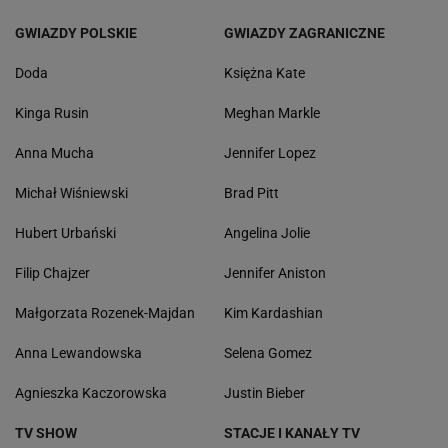
GWIAZDY POLSKIE
GWIAZDY ZAGRANICZNE
Doda
Księżna Kate
Kinga Rusin
Meghan Markle
Anna Mucha
Jennifer Lopez
Michał Wiśniewski
Brad Pitt
Hubert Urbański
Angelina Jolie
Filip Chajzer
Jennifer Aniston
Małgorzata Rozenek-Majdan
Kim Kardashian
Anna Lewandowska
Selena Gomez
Agnieszka Kaczorowska
Justin Bieber
TV SHOW
STACJE I KANAŁY TV