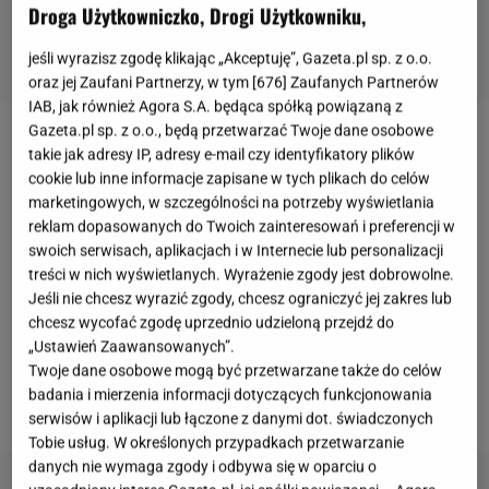
Droga Użytkowniczko, Drogi Użytkowniku,
jeśli wyrazisz zgodę klikając „Akceptuję”, Gazeta.pl sp. z o.o.
oraz jej Zaufani Partnerzy, w tym [
676
] Zaufanych Partnerów
IAB, jak również Agora S.A. będąca spółką powiązaną z
Gazeta.pl sp. z o.o., będą przetwarzać Twoje dane osobowe
Sprawa śmierci
Łukasza Litewki
wciąż jest
takie jak adresy IP, adresy e-mail czy identyfikatory plików
cookie lub inne informacje zapisane w tych plikach do celów
szczegółowo badana przez śledczych. Do
marketingowych, w szczególności na potrzeby wyświetlania
tragicznego wypadku doszło 23 kwietnia na odcinku
reklam dopasowanych do Twoich zainteresowań i preferencji w
między Dąbrową Górniczą a Sosnowcem. Poseł
swoich serwisach, aplikacjach i w Internecie lub personalizacji
został śmiertelnie potrącony przez 57-letniego
treści w nich wyświetlanych. Wyrażenie zgody jest dobrowolne.
Jeśli nie chcesz wyrazić zgody, chcesz ograniczyć jej zakres lub
kierowcę. Śledczy zabezpieczyli monitoring na
chcesz wycofać zgodę uprzednio udzieloną przejdź do
trasie, po której poruszał się Litewka oraz
„Ustawień Zaawansowanych”.
podejrzany. 3 czerwca prokurator Bartosz Kilian
Twoje dane osobowe mogą być przetwarzane także do celów
badania i mierzenia informacji dotyczących funkcjonowania
przekazał, co udało się ustalić na ich podstawie.
serwisów i aplikacji lub łączone z danymi dot. świadczonych
Tobie usług. W określonych przypadkach przetwarzanie
danych nie wymaga zgody i odbywa się w oparciu o