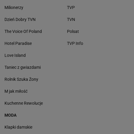
Milionerzy
TVP
Dzień Dobry TVN
TVN
The Voice Of Poland
Polsat
Hotel Paradise
TVP Info
Love Island
Taniec z gwiazdami
Rolnik Szuka Żony
M jak miłość
Kuchenne Rewolucje
MODA
Klapki damskie