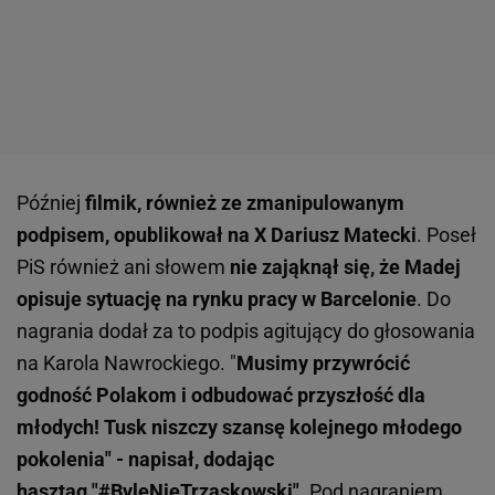
Później
filmik, również ze zmanipulowanym
podpisem, opublikował na X Dariusz Matecki
. Poseł
PiS również ani słowem
nie zająknął się, że Madej
opisuje sytuację na rynku pracy w Barcelonie
. Do
nagrania dodał za to podpis agitujący do głosowania
na Karola Nawrockiego. "
Musimy przywrócić
godność Polakom i odbudować przyszłość dla
młodych! Tusk niszczy szansę kolejnego młodego
pokolenia" - napisał, dodając
hasztag "#ByleNieTrzaskowski"
. Pod nagraniem