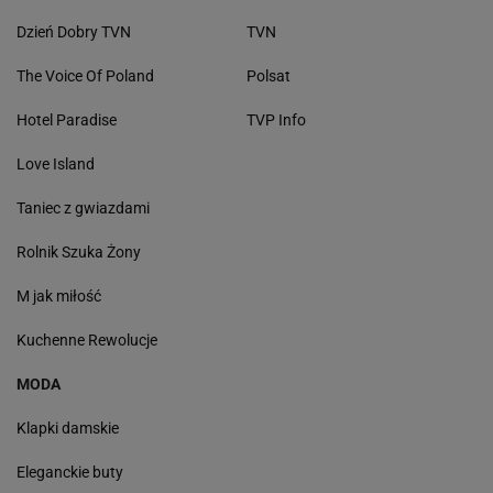
Dzień Dobry TVN
TVN
The Voice Of Poland
Polsat
Hotel Paradise
TVP Info
Love Island
Taniec z gwiazdami
Rolnik Szuka Żony
M jak miłość
Kuchenne Rewolucje
MODA
Klapki damskie
Eleganckie buty