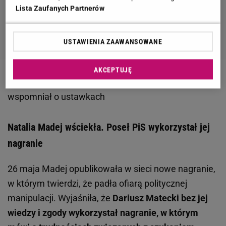
Lista Zaufanych Partnerów
USTAWIENIA ZAAWANSOWANE
AKCEPTUJĘ
Zobacz wideo
Czarzasty nawiązał do filmu Furioza i
wspomniał o ustawkach
Natalia Madej wściekła. Poseł PiS wykorzystał jej
nagranie
26 maja Madej opublikowała w sieci nowe nagranie,
w którym twierdzi, że padła ofiarą politycznej
manipulacji. Wyjaśniła, że
Dariusz Matecki bez jej
wiedzy i zgody wykorzystał nagranie, w którym