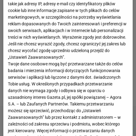
takie jak adresy IP, adresy e-mail czy identyfikatory plików
ale co ja mogę zrobić? Wysyłam moje CV
cookie lub inne informacje zapisane w tych plikach do celów
gdziekolwiek, gdzie to jest możliwe i gdziekolwiek
marketingowych, w szczególności na potrzeby wyświetlania
oferta mi pasuje. Ale ja już nie wiem, co ja mam
reklam dopasowanych do Twoich zainteresowań i preferencji w
więcej zrobić, żeby tę pracę znaleźć - ubolewała.
swoich serwisach, aplikacjach i w Internecie lub personalizacji
treści w nich wyświetlanych. Wyrażenie zgody jest dobrowolne.
Internetowa twórczyni na nagraniu nie zaznaczyła
Jeśli nie chcesz wyrazić zgody, chcesz ograniczyć jej zakres lub
wprost, że mówi o rynku pracy w Barcelonie
.
Jej
chcesz wycofać zgodę uprzednio udzieloną przejdź do
filmik został więc wykorzystany do politycznej
„Ustawień Zaawansowanych”.
Twoje dane osobowe mogą być przetwarzane także do celów
manipulacji
, by "wykazać", że to za rządów Donalda
badania i mierzenia informacji dotyczących funkcjonowania
Tuska Polacy nie mogą znaleźć pracy. Teraz Madej
serwisów i aplikacji lub łączone z danymi dot. świadczonych
zabrała głos i grzmi, że nie zgadza się z taką
Tobie usług. W określonych przypadkach przetwarzanie
danych nie wymaga zgody i odbywa się w oparciu o
propagandą.
uzasadniony interes Gazeta.pl, jej spółki powiązanej – Agora
S.A. – lub Zaufanych Partnerów. Takiemu przetwarzaniu
możesz się sprzeciwić, przechodząc do „Ustawień
Zaawansowanych” lub przez kontakt z administratorem – w
zależności od zakresu sprzeciwu i podmiotu, wobec którego
jest kierowany. Więcej informacji o przetwarzaniu danych