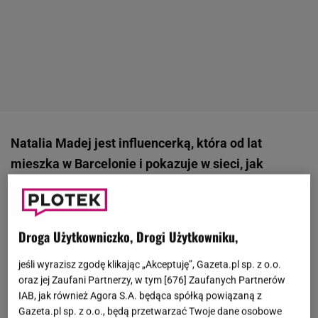
Natalia Madej jest influencerką, która od lat
mieszka w Barcelonie i pokazuje w sieci, jak
wygląda życie w Hiszpanii.
30 listopada 2024 roku
opublikowała na TikToku nagranie, w którym żali się,
że nie może znaleźć pracy. - Absurd z szukaniem
Droga Użytkowniczko, Drogi Użytkowniku,
pracy teraz jest taki, że ja bardzo chcę pracować.
jeśli wyrazisz zgodę klikając „Akceptuję”, Gazeta.pl sp. z o.o.
Uważam, że mam doświadczenie i myślę, że wiele
oraz jej Zaufani Partnerzy, w tym [
676
] Zaufanych Partnerów
ludzi pracujących na stanowiskach, na których ja
IAB, jak również Agora S.A. będąca spółką powiązaną z
szukam pracy, nie ma takiego doświadczenia jak ja,
Gazeta.pl sp. z o.o., będą przetwarzać Twoje dane osobowe