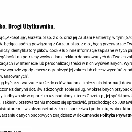
ko, Drogi Użytkowniku,
jąc „Akceptuję”, Gazeta.pl sp. z o.o. oraz jej Zaufani Partnerzy, w tym [
67
.A. będąca spółką powiązaną z Gazeta.pl sp. z o.o., będą przetwarzać T
ail czy identyfikatory plików cookie lub inne informacje zapisane w tych p
gólności na potrzeby wyświetlania reklam dopasowanych do Twoich zain
acjach i w Internecie lub personalizacji treści w nich wyświetlanych. Wyr
cesz wyrazić zgody, chcesz ograniczyć jej zakres lub chcesz wycofać zgo
aawansowanych”.
 być przetwarzane także do celów badania i mierzenia informacji dot
 łączone z danymi dot. świadczonych Tobie usług. W określonych przypad
i odbywa się w oparciu o uzasadniony interes Gazeta.pl, jej spółki powi
. Takiemu przetwarzaniu możesz się sprzeciwić, przechodząc do „Ust
nistratorem – w zależności od zakresu sprzeciwu i podmiotu, wobec które
etwarzaniu danych osobowych znajdziesz w dokumencie
Polityka Prywatn