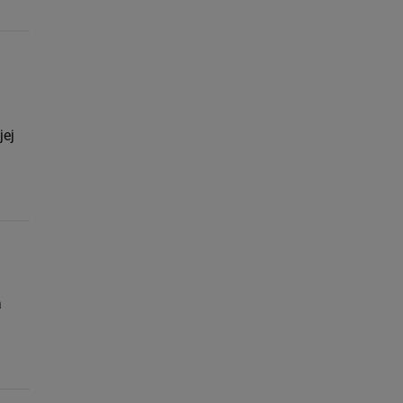
jej
a