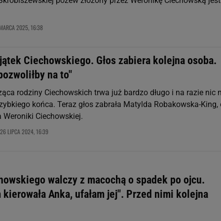
krobiszewskiej pozew złożony przez Weronikę Ciechowską jest
MARCA 2025, 16:38
jątek Ciechowskiego. Głos zabiera kolejna osoba.
pozwoliłby na to"
ąca rodziny Ciechowskich trwa już bardzo długo i na razie nic n
 szybkiego końca. Teraz głos zabrała Matylda Robakowska-King, 
a Weroniki Ciechowskiej.
26 LIPCA 2024, 16:39
howskiego walczy z macochą o spadek po ojcu.
kierowała Anka, ufałam jej". Przed nimi kolejna