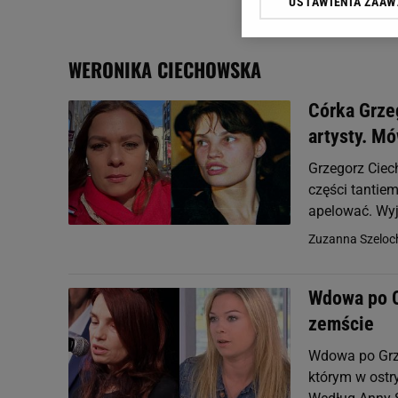
USTAWIENIA ZAA
Klikając „Akceptuję” wyra
Zaufanych Partnerów i A
dotyczące plików cookie,
WERONIKA CIECHOWSKA
odnośnik „Ustawienia pr
plików cookie możliwa je
Córka Grze
My, nasi Zaufani Partne
artysty. Mó
Użycie dokładnych danych
Przechowywanie informacji
Grzegorz Ciec
badnie odbiorców i uleps
części tantie
apelować. Wyj
Zuzanna Szeloc
Wdowa po C
zemście
Wdowa po Grz
którym w ostr