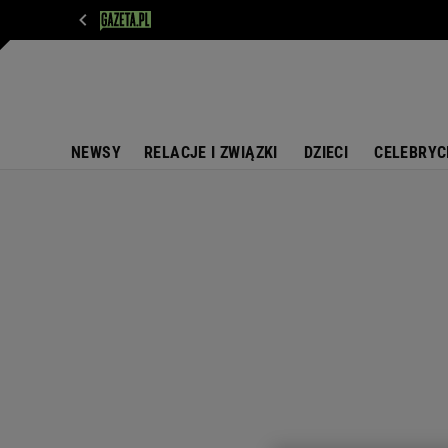
WIADOMOŚCI
NEXT
SPORT
PLOTEK
D
NEWSY
RELACJE I ZWIĄZKI
DZIECI
CELEBRYC