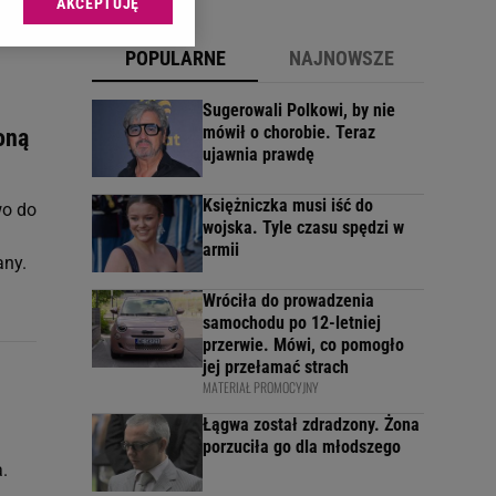
AKCEPTUJĘ
l sp. z o.o., jej
ić swoje preferencje
POPULARNE
NAJNOWSZE
arzania danych poprzez
ych”. Zmiana ustawień
Sugerowali Polkowi, by nie
mówił o chorobie. Teraz
oną
ujawnia prawdę
ach:
 celów identyfikacji.
omiar reklam i treści,
Księżniczka musi iść do
wo do
wojska. Tyle czasu spędzi w
armii
any.
Wróciła do prowadzenia
samochodu po 12-letniej
przerwie. Mówi, co pomogło
jej przełamać strach
MATERIAŁ PROMOCYJNY
Łągwa został zdradzony. Żona
porzuciła go dla młodszego
.