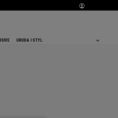
USIVE
URODA I STYL