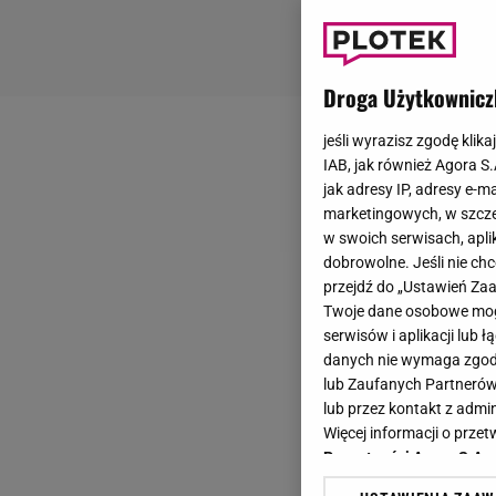
Droga Użytkownicz
jeśli wyrazisz zgodę klika
IAB, jak również Agora S
jak adresy IP, adresy e-m
marketingowych, w szcze
w swoich serwisach, aplik
dobrowolne. Jeśli nie ch
przejdź do „Ustawień Z
Twoje dane osobowe mogą
serwisów i aplikacji lub
danych nie wymaga zgody 
lub Zaufanych Partnerów
lub przez kontakt z admi
Więcej informacji o prz
Prywatności Agora S.A.