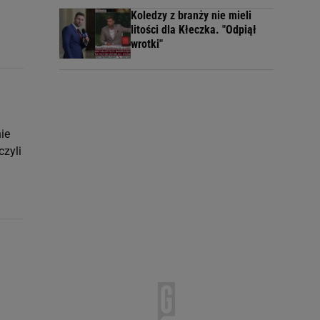
Koledzy z branży nie mieli
litości dla Kłeczka. "Odpiął
wrotki"
ie
czyli