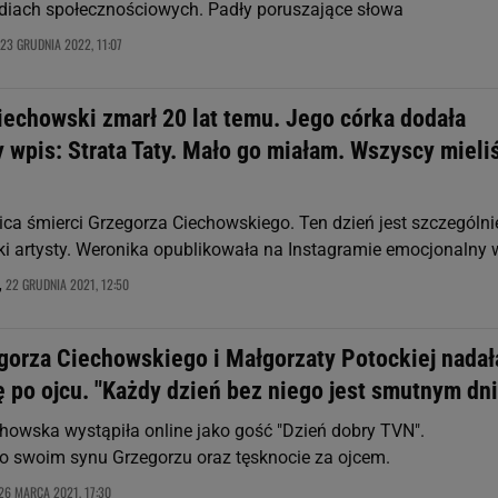
diach społecznościowych. Padły poruszające słowa
23 GRUDNIA 2022, 11:07
iechowski zmarł 20 lat temu. Jego córka dodała
 wpis: Strata Taty. Mało go miałam. Wszyscy miel
ica śmierci Grzegorza Ciechowskiego. Ten dzień jest szczególni
ki artysty. Weronika opublikowała na Instagramie emocjonalny 
22 GRUDNIA 2021, 12:50
,
gorza Ciechowskiego i Małgorzaty Potockiej nadał
ę po ojcu. "Każdy dzień bez niego jest smutnym dn
howska wystąpiła online jako gość "Dzień dobry TVN".
o swoim synu Grzegorzu oraz tęsknocie za ojcem.
26 MARCA 2021, 17:30