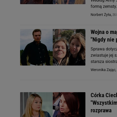
Według Anny S
formą zemsty.
26 
Norbert Żyła,
Wojna o ma
"Nigdy nie 
Sprawa dotycz
zwiastuje jej
starsza siostr
Weronika Zając,
Córka Ciec
"Wszystkim 
rozprawa