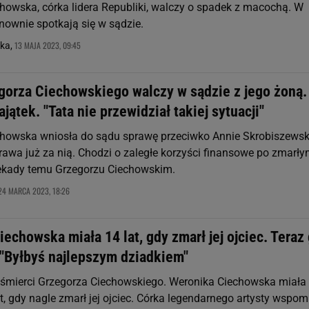
howska, córka lidera Republiki, walczy o spadek z macochą. W
nownie spotkają się w sądzie.
13 MAJA 2023, 09:45
ka,
gorza Ciechowskiego walczy w sądzie z jego żoną.
jątek. "Tata nie przewidział takiej sytuacji"
howska wniosła do sądu sprawę przeciwko Annie Skrobiszewski
rawa już za nią. Chodzi o zaległe korzyści finansowe po zmarł
ekady temu Grzegorzu Ciechowskim.
24 MARCA 2023, 18:26
echowska miała 14 lat, gdy zmarł jej ojciec. Teraz
"Byłbyś najlepszym dziadkiem"
d śmierci Grzegorza Ciechowskiego. Weronika Ciechowska miała
t, gdy nagle zmarł jej ojciec. Córka legendarnego artysty wspom