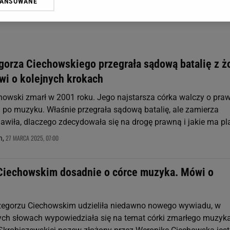
WANSOWANE
żasz też zgodę na zainstalowanie i przechowywanie plików cookie Gazeta.p
gora S.A. na Twoim urządzeniu końcowym. Możesz w każdej chwili zmien
 wywołując narzędzie do zarządzania twoimi preferencjami dot. przetw
ywatności ” w stopce serwisu i przechodząc do „Ustawień Zaawansowan
st także za pomocą ustawień przeglądarki.
gorza Ciechowskiego przegrała sądową batalię z ż
rzy i Agora S.A. możemy przetwarzać dane osobowe w następujących cel
wi o kolejnych krokach
 geolokalizacyjnych. Aktywne skanowanie charakterystyki urządzenia do
 na urządzeniu lub dostęp do nich. Spersonalizowane reklamy i treści, p
howski zmarł w 2001 roku. Jego najstarsza córka walczy o pra
zanie usług.
Lista Zaufanych Partnerów
m po muzyku. Właśnie przegrała sądową batalię, ale zamierza
awiła, dlaczego zdecydowała się na drogę prawną i jakie ma pl
27 MARCA 2025, 07:00
h,
iechowskim dosadnie o córce muzyka. Mówi o
egorzu Ciechowskim udzieliła niedawno nowego wywiadu, w
ych słowach wypowiedziała się na temat córki zmarłego muzyka