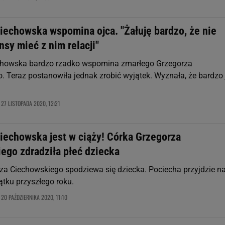
iechowska wspomina ojca. "Żałuję bardzo, że nie
sy mieć z nim relacji"
chowska bardzo rzadko wspomina zmarłego Grzegorza
. Teraz postanowiła jednak zrobić wyjątek. Wyznała, że bardzo 
27 LISTOPADA 2020, 12:21
,
iechowska jest w ciąży! Córka Grzegorza
ego zdradziła płeć dziecka
za Ciechowskiego spodziewa się dziecka. Pociecha przyjdzie n
ątku przyszłego roku.
20 PAŹDZIERNIKA 2020, 11:10
,