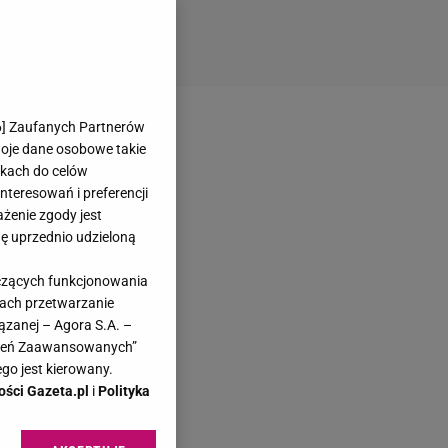
6
] Zaufanych Partnerów
woje dane osobowe takie
likach do celów
teresowań i preferencji
ażenie zgody jest
dę uprzednio udzieloną
yczących funkcjonowania
kach przetwarzanie
ązanej – Agora S.A. –
awień Zaawansowanych”
go jest kierowany.
ości Gazeta.pl
i
Polityka