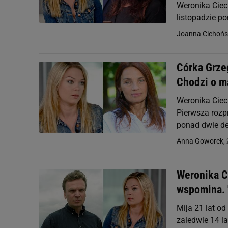
Weronika Ciec
listopadzie po
Joanna Cichońs
Córka Grze
Chodzi o ma
Weronika Ciec
Pierwsza rozp
ponad dwie d
Anna Goworek,
Weronika Ci
wspomina. 
Mija 21 lat o
zaledwie 14 la