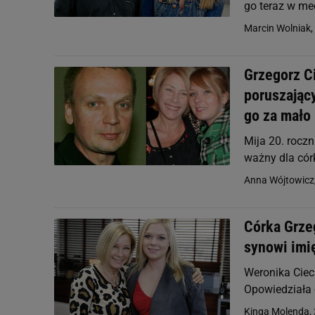
go teraz w me
Marcin Wolniak,
Grzegorz C
poruszający
go za mało
Mija 20. roczn
ważny dla cór
Anna Wójtowicz
Córka Grze
synowi imi
Weronika Ciec
Opowiedziała 
Kinga Molenda,