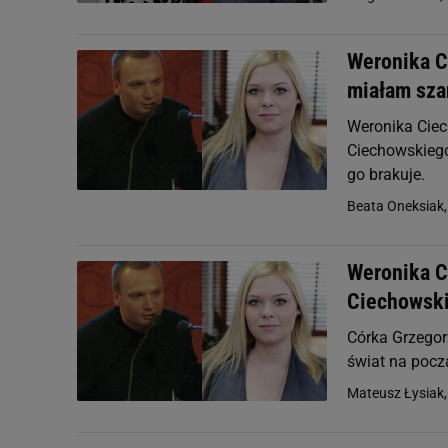
Weronika C
miałam szan
Weronika Cie
Ciechowskiego
go brakuje.
Beata Oneksiak
Weronika C
Ciechowski
Córka Grzegor
świat na pocz
Mateusz Łysiak