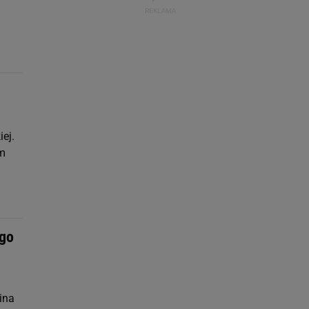
ej.
ym
 go
ina