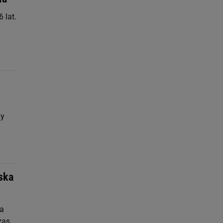
 lat.
dy
ska
za
zas