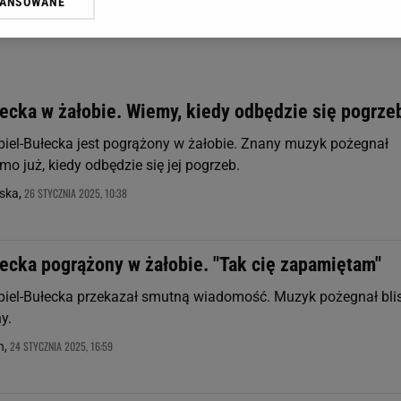
WANSOWANE
żasz też zgodę na zainstalowanie i przechowywanie plików cookie Gazeta.p
gora S.A. na Twoim urządzeniu końcowym. Możesz w każdej chwili zmien
 wywołując narzędzie do zarządzania twoimi preferencjami dot. przetw
ywatności ” w stopce serwisu i przechodząc do „Ustawień Zaawansowan
st także za pomocą ustawień przeglądarki.
łecka w żałobie. Wiemy, kiedy odbędzie się pogrze
rzy i Agora S.A. możemy przetwarzać dane osobowe w następujących cel
piel-Bułecka jest pogrążony w żałobie. Znany muzyk pożegnał
 geolokalizacyjnych. Aktywne skanowanie charakterystyki urządzenia do
 na urządzeniu lub dostęp do nich. Spersonalizowane reklamy i treści, p
o już, kiedy odbędzie się jej pogrzeb.
zanie usług.
Lista Zaufanych Partnerów
26 STYCZNIA 2025, 10:38
ska,
łecka pogrążony w żałobie. "Tak cię zapamiętam"
piel-Bułecka przekazał smutną wiadomość. Muzyk pożegnał bli
y.
24 STYCZNIA 2025, 16:59
h,