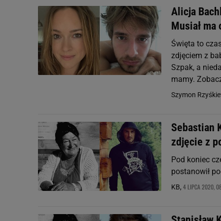
Alicja Bac
Musiał ma o
Święta to cza
zdjęciem z ba
Szpak, a nieda
mamy. Zobaczc
Szymon Rzyśkie
Sebastian 
zdjęcie z p
Pod koniec cz
postanowił po
4 LIPCA 2020, 0
KB,
Stanisław 