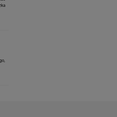
zka
go,