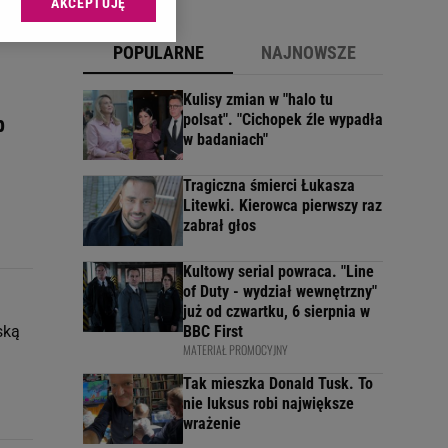
AKCEPTUJĘ
l sp. z o.o., jej
ić swoje preferencje
POPULARNE
NAJNOWSZE
arzania danych poprzez
ych”. Zmiana ustawień
Kulisy zmian w "halo tu
polsat". "Cichopek źle wypadła
b
w badaniach"
ach:
 celów identyfikacji.
omiar reklam i treści,
Tragiczna śmierci Łukasza
Litewki. Kierowca pierwszy raz
zabrał głos
Kultowy serial powraca. "Line
of Duty - wydział wewnętrzny"
już od czwartku, 6 sierpnia w
ską
BBC First
MATERIAŁ PROMOCYJNY
Tak mieszka Donald Tusk. To
nie luksus robi największe
wrażenie