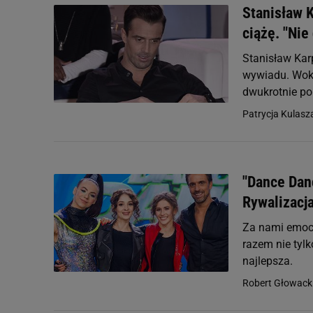
Stanisław K
ciążę. "Nie
Stanisław Kar
wywiadu. Wokal
dwukrotnie por
Patrycja Kulasz
"Dance Dan
Rywalizacja
Za nami emocj
razem nie tylk
najlepsza.
Robert Głowacki