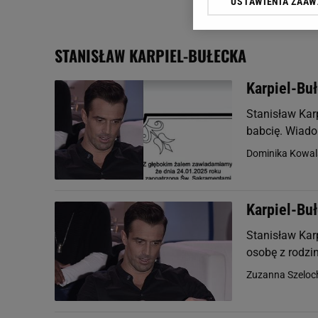
USTAWIENIA ZAA
Klikając „Akceptuję” wyra
Zaufanych Partnerów i A
dotyczące plików cookie,
STANISŁAW KARPIEL-BUŁECKA
odnośnik „Ustawienia pr
plików cookie możliwa je
Karpiel-Bu
My, nasi Zaufani Partne
Stanisław Kar
Użycie dokładnych danych
Przechowywanie informacji
babcię. Wiadom
badnie odbiorców i uleps
Dominika Kowal
Karpiel-Bu
Stanisław Kar
osobę z rodzin
Zuzanna Szeloc