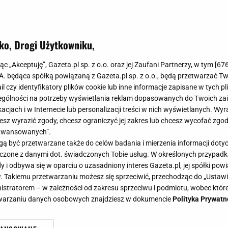
ko, Drogi Użytkowniku,
jąc „Akceptuję”, Gazeta.pl sp. z o.o. oraz jej Zaufani Partnerzy, w tym [
67
.A. będąca spółką powiązaną z Gazeta.pl sp. z o.o., będą przetwarzać T
ail czy identyfikatory plików cookie lub inne informacje zapisane w tych p
gólności na potrzeby wyświetlania reklam dopasowanych do Twoich zain
acjach i w Internecie lub personalizacji treści w nich wyświetlanych. Wyr
cesz wyrazić zgody, chcesz ograniczyć jej zakres lub chcesz wycofać zgo
aawansowanych”.
 być przetwarzane także do celów badania i mierzenia informacji dot
 łączone z danymi dot. świadczonych Tobie usług. W określonych przypad
i odbywa się w oparciu o uzasadniony interes Gazeta.pl, jej spółki powi
. Takiemu przetwarzaniu możesz się sprzeciwić, przechodząc do „Ust
nistratorem – w zależności od zakresu sprzeciwu i podmiotu, wobec które
etwarzaniu danych osobowych znajdziesz w dokumencie
Polityka Prywatn