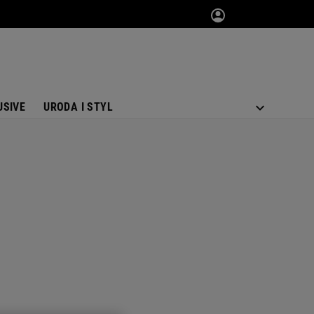
USIVE
URODA I STYL