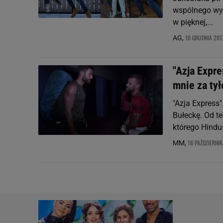
wspólnego wys
w pięknej,...
10 GRUDNIA 2017
AG,
"Azja Expr
mnie za ty
"Azja Express"
Bułeckę. Od te
którego Hindus 
18 PAŹDZIERNIK
MM,