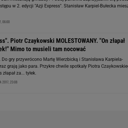
tępu w 2. edycji "Azji Express". Stanisław Karpiel-Bułecka mies
, 06:00
ess". Piotr Czaykowski MOLESTOWANY. "On złapał
łek!" Mimo to musieli tam nocować
. Do gry przywrócono Martę Wierzbicką i Stanisława Karpiela-
raz grają jako para. Przykre chwile spotkały Piotra Czaykowskie
złapał za... tyłek.
A 2017, 23:08