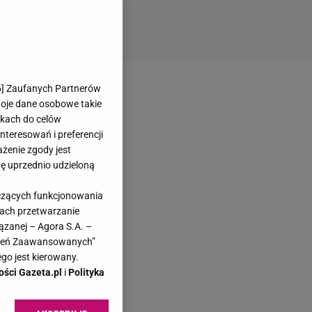
6
] Zaufanych Partnerów
woje dane osobowe takie
likach do celów
teresowań i preferencji
ażenie zgody jest
dę uprzednio udzieloną
yczących funkcjonowania
kach przetwarzanie
ązanej – Agora S.A. –
awień Zaawansowanych”
go jest kierowany.
ości Gazeta.pl
i
Polityka