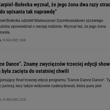
arpiel-Bułecka wyznał, że jego żona dwa razy strac
 do opisania tak naprawdę"
piel-Bułecka udzielił Mateuszowi Szymkowiakowi szczerego
ista opowiedział o swojej rodzinie. Wyznał też, że jego żona
oniła.
14 MAJA 2022, 18:00
a,
ce Dance". Znamy zwycięzców trzeciej edycji show
 była zacięta do ostatniej chwili
onujący finał trzeciej edycji programu "Dance Dance Dance". 
o jurorzy, lecz także widzowie zadecydowali, która para jest
15 MAJA 2021, 22:33
 ,