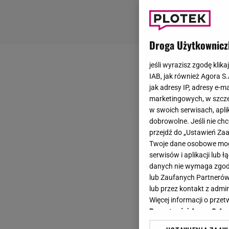
Droga Użytkownicz
jeśli wyrazisz zgodę klika
IAB, jak również Agora S
jak adresy IP, adresy e-m
marketingowych, w szcze
w swoich serwisach, aplik
dobrowolne. Jeśli nie ch
przejdź do „Ustawień Z
Twoje dane osobowe mogą
serwisów i aplikacji lub
danych nie wymaga zgody 
lub Zaufanych Partnerów
lub przez kontakt z admi
Więcej informacji o prz
Prywatności Agora S.A.