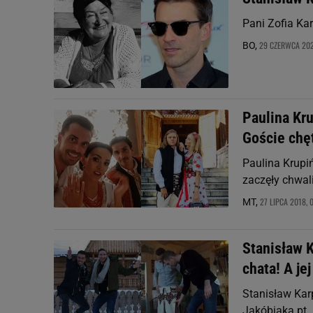
Pani Zofia Kar
29 CZERWCA 202
BO,
Paulina Kru
Goście chęt
Paulina Krupi
zaczęły chwali
27 LIPCA 2018, 
MT,
Stanisław K
chata! A je
Stanisław Kar
Jakóbiaka pt.