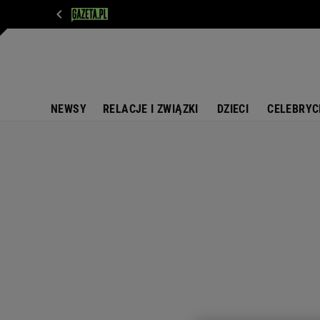
WIADOMOŚCI
NEXT
SPORT
PLOTEK
D
NEWSY
RELACJE I ZWIĄZKI
DZIECI
CELEBRYC