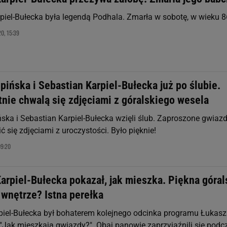
piel-Bułecka była legendą Podhala. Zmarła w sobotę, w wieku 86
0, 15:39
pińska i Sebastian Karpiel-Bułecka już po ślubie.
nie chwalą się zdjęciami z góralskiego wesela
ńska i Sebastian Karpiel-Bułecka wzięli ślub. Zaproszone gwiaz
ć się zdjęciami z uroczystości. Było pięknie!
09:20
arpiel-Bułecka pokazał, jak mieszka. Piękna góral
j wnętrze? Istna perełka
piel-Bułecka był bohaterem kolejnego odcinka programu Łukas
 "Jak mieszkają gwiazdy?". Obaj panowie zaprzyjaźnili się podc