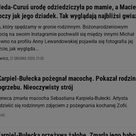
hleda-Curuś urodę odziedziczyła po mamie, a Macie
czy jak jego dziadek. Tak wyglądają najbliżsi gwia
s, który spędzamy w gronie rodzinnym. Bożonarodzeniowym
bcią na swoim Instagramie pochwalił się między innymi Michał
wno na profilu Anny Lewandowskiej pojawiła się fotografia jej
ie, jak wygląda...
27 GRUDNIA 2020, 21:30
wicz,
Karpiel-Bułecka pożegnał macochę. Pokazał rodzi
ogrzebu. Nieoczywisty strój
erwca zmarła macocha Sebastiana Karpiela-Bułecki. Artysta
dzielić się rodzinnym zdjęciem z pożegnania kochanej Zofii.
8:45
Karpiel-Bułecka przeżywa żałobę. Zmarła jego babc