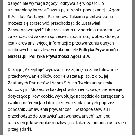
danych nie wymaga zgody i odbywa się w oparciu o
uzasadniony interes Gazeta.pl, jej spółki powiązanej – Agora
S.A. – lub Zaufanych Partnerów. Takiemu przetwarzaniu
możesz się sprzeciwić, przechodząc do „Ustawień
Zaawansowanych” lub przez kontakt z administratorem – w
zależności od zakresu sprzeciwu i podmiotu, wobec którego
jest kierowany. Więcej informacji o przetwarzaniu danych
osobowych znajdziesz w dokumencie
Polityka Prywatności
Gazeta.pl
i
Polityka Prywatności Agora S.A.
Klikając „Akceptuję” wyrażasz też zgodę na zainstalowanie i
przechowywanie plików cookie Gazeta.pl sp. z o.o., jej
Zaufanych Partnerów i Agora S.A. na Twoim urządzeniu
końcowym. Możesz w każdej chwili zmienić swoje preferencje
dotyczące plików cookie, wywołując narzędzie do zarządzania
twoimi preferencjami dot. przetwarzania danych poprzez
odnośnik „Ustawienia prywatności ” w stopce serwisu i
przechodząc do „Ustawień Zaawansowanych”. Zmiana
Odpowiedź o godz. 20:00!
ustawień plików cookie możliwa jest także za pomocą ustawień
przeglądarki.