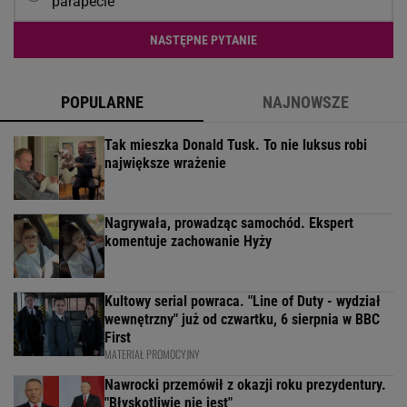
parapecie
NASTĘPNE PYTANIE
POPULARNE
NAJNOWSZE
Tak mieszka Donald Tusk. To nie luksus robi
największe wrażenie
Nagrywała, prowadząc samochód. Ekspert
komentuje zachowanie Hyży
Kultowy serial powraca. "Line of Duty - wydział
wewnętrzny" już od czwartku, 6 sierpnia w BBC
First
MATERIAŁ PROMOCYJNY
Nawrocki przemówił z okazji roku prezydentury.
"Błyskotliwie nie jest"