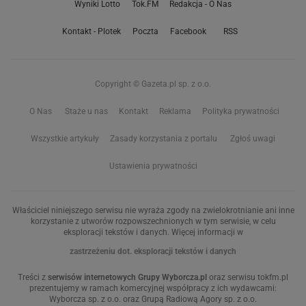
Wyniki Lotto
Tok.FM
Redakcja - O Nas
Kontakt - Plotek
Poczta
Facebook
RSS
Copyright © Gazeta.pl sp. z o.o.
O Nas
Staże u nas
Kontakt
Reklama
Polityka prywatności
Wszystkie artykuły
Zasady korzystania z portalu
Zgłoś uwagi
Ustawienia prywatności
Właściciel niniejszego serwisu nie wyraża zgody na zwielokrotnianie ani inne
korzystanie z utworów rozpowszechnionych w tym serwisie, w celu
eksploracji tekstów i danych. Więcej informacji w
zastrzeżeniu dot. eksploracji tekstów i danych
Treści z
serwisów internetowych Grupy Wyborcza.pl
oraz serwisu tokfm.pl
prezentujemy w ramach komercyjnej współpracy z ich wydawcami:
Wyborcza sp. z o.o. oraz Grupą Radiową Agory sp. z o.o.