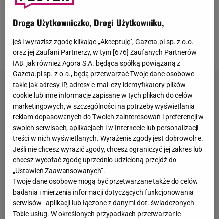
Jak wiecie, w tej chwili plan
filmu
przeniósł się do
Włoszech. Fanom serii ta podpowiedź powinna
Droga Użytkowniczko, Drogi Użytkowniku,
bardzo pomóc :) Popatrzcie na zdjęcia i powiedzcie,
jeśli wyrazisz zgodę klikając „Akceptuję”, Gazeta.pl sp. z o.o.
co to za scena!
oraz jej Zaufani Partnerzy, w tym [
676
] Zaufanych Partnerów
IAB, jak również Agora S.A. będąca spółką powiązaną z
Gazeta.pl sp. z o.o., będą przetwarzać Twoje dane osobowe
takie jak adresy IP, adresy e-mail czy identyfikatory plików
cookie lub inne informacje zapisane w tych plikach do celów
marketingowych, w szczególności na potrzeby wyświetlania
reklam dopasowanych do Twoich zainteresowań i preferencji w
swoich serwisach, aplikacjach i w Internecie lub personalizacji
treści w nich wyświetlanych. Wyrażenie zgody jest dobrowolne.
Jeśli nie chcesz wyrazić zgody, chcesz ograniczyć jej zakres lub
chcesz wycofać zgodę uprzednio udzieloną przejdź do
„Ustawień Zaawansowanych”.
Twoje dane osobowe mogą być przetwarzane także do celów
badania i mierzenia informacji dotyczących funkcjonowania
serwisów i aplikacji lub łączone z danymi dot. świadczonych
Tobie usług. W określonych przypadkach przetwarzanie