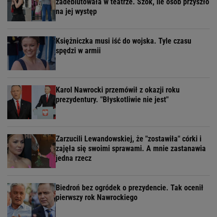
zadebiutowała w teatrze. Szok, ile osób przyszło
na jej występ
Księżniczka musi iść do wojska. Tyle czasu
spędzi w armii
Karol Nawrocki przemówił z okazji roku
prezydentury. "Błyskotliwie nie jest"
Zarzucili Lewandowskiej, że "zostawiła" córki i
zajęła się swoimi sprawami. A mnie zastanawia
jedna rzecz
Biedroń bez ogródek o prezydencie. Tak ocenił
pierwszy rok Nawrockiego