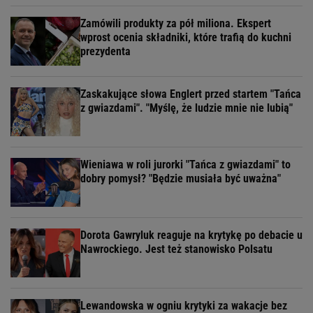
Zamówili produkty za pół miliona. Ekspert
wprost ocenia składniki, które trafią do kuchni
prezydenta
Zaskakujące słowa Englert przed startem "Tańca
z gwiazdami". "Myślę, że ludzie mnie nie lubią"
Wieniawa w roli jurorki "Tańca z gwiazdami" to
dobry pomysł? "Będzie musiała być uważna"
Dorota Gawryluk reaguje na krytykę po debacie u
Nawrockiego. Jest też stanowisko Polsatu
Lewandowska w ogniu krytyki za wakacje bez