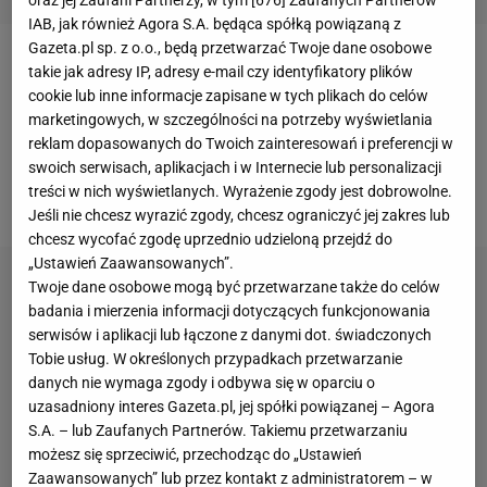
IAB, jak również Agora S.A. będąca spółką powiązaną z
Gazeta.pl sp. z o.o., będą przetwarzać Twoje dane osobowe
Plotek
jako pierwszy dowiedział się, kiedy ruszy
takie jak adresy IP, adresy e-mail czy identyfikatory plików
cookie lub inne informacje zapisane w tych plikach do celów
sklep internetowy
Dody Rabczewskiej
. Kilka dni
marketingowych, w szczególności na potrzeby wyświetlania
temu podczas ostatniego odcinka show
"Gwiazdy
reklam dopasowanych do Twoich zainteresowań i preferencji w
Tańczą na Lodzie"
zapowiedziała, że planuje
swoich serwisach, aplikacjach i w Internecie lub personalizacji
treści w nich wyświetlanych. Wyrażenie zgody jest dobrowolne.
otwarcie sklepu w internecie.
Jeśli nie chcesz wyrazić zgody, chcesz ograniczyć jej zakres lub
chcesz wycofać zgodę uprzednio udzieloną przejdź do
„Ustawień Zaawansowanych”.
Twoje dane osobowe mogą być przetwarzane także do celów
badania i mierzenia informacji dotyczących funkcjonowania
serwisów i aplikacji lub łączone z danymi dot. świadczonych
Tobie usług. W określonych przypadkach przetwarzanie
danych nie wymaga zgody i odbywa się w oparciu o
uzasadniony interes Gazeta.pl, jej spółki powiązanej – Agora
S.A. – lub Zaufanych Partnerów. Takiemu przetwarzaniu
możesz się sprzeciwić, przechodząc do „Ustawień
Zaawansowanych” lub przez kontakt z administratorem – w