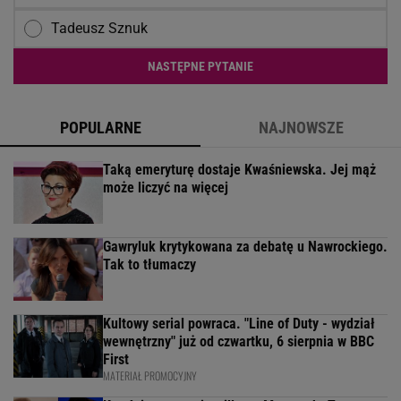
Tadeusz Sznuk
NASTĘPNE PYTANIE
POPULARNE
NAJNOWSZE
Taką emeryturę dostaje Kwaśniewska. Jej mąż
może liczyć na więcej
Gawryluk krytykowana za debatę u Nawrockiego.
Tak to tłumaczy
Kultowy serial powraca. "Line of Duty - wydział
wewnętrzny" już od czwartku, 6 sierpnia w BBC
First
MATERIAŁ PROMOCYJNY