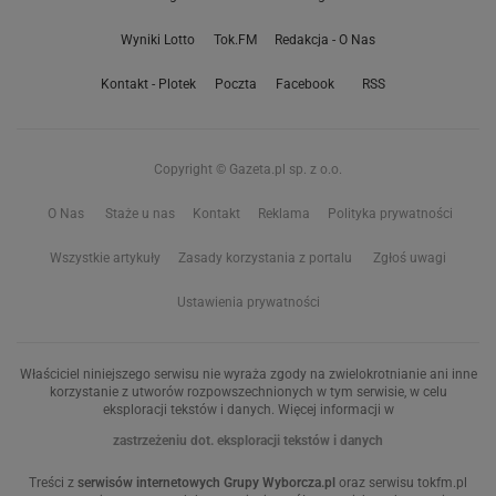
Wyniki Lotto
Tok.FM
Redakcja - O Nas
Kontakt - Plotek
Poczta
Facebook
RSS
Copyright © Gazeta.pl sp. z o.o.
O Nas
Staże u nas
Kontakt
Reklama
Polityka prywatności
Wszystkie artykuły
Zasady korzystania z portalu
Zgłoś uwagi
Ustawienia prywatności
Właściciel niniejszego serwisu nie wyraża zgody na zwielokrotnianie ani inne
korzystanie z utworów rozpowszechnionych w tym serwisie, w celu
eksploracji tekstów i danych. Więcej informacji w
zastrzeżeniu dot. eksploracji tekstów i danych
Treści z
serwisów internetowych Grupy Wyborcza.pl
oraz serwisu tokfm.pl