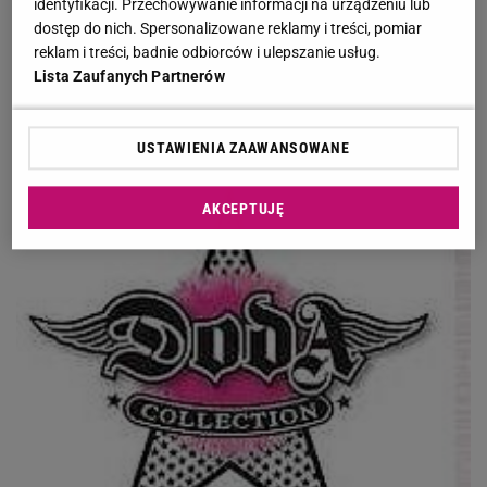
identyfikacji. Przechowywanie informacji na urządzeniu lub
dostęp do nich. Spersonalizowane reklamy i treści, pomiar
Otwieram cudowny sklep internetowy, gdzie
reklam i treści, badnie odbiorców i ulepszanie usług.
fani będą mogli znaleźć stroje i koszulki, w
Lista Zaufanych Partnerów
których występowałam. To właśnie dla nich
je zaprojektowałam.
USTAWIENIA ZAAWANSOWANE
AKCEPTUJĘ