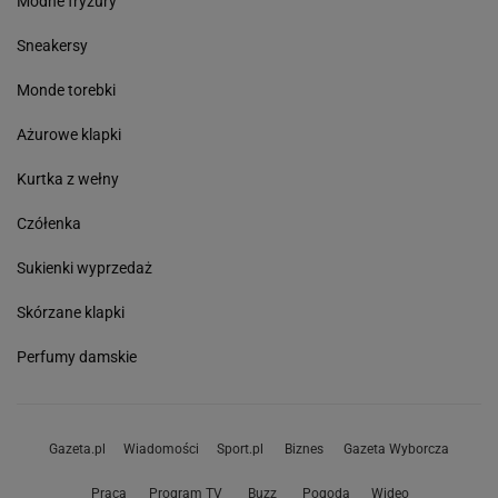
Modne fryzury
Sneakersy
Monde torebki
Ażurowe klapki
Kurtka z wełny
Czółenka
Sukienki wyprzedaż
Skórzane klapki
Perfumy damskie
Gazeta.pl
Wiadomości
Sport.pl
Biznes
Gazeta Wyborcza
Praca
Program TV
Buzz
Pogoda
Wideo