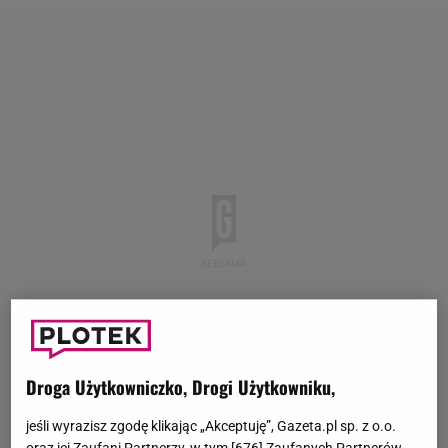
Droga Użytkowniczko, Drogi Użytkowniku,
jeśli wyrazisz zgodę klikając „Akceptuję”, Gazeta.pl sp. z o.o.
oraz jej Zaufani Partnerzy, w tym [
676
] Zaufanych Partnerów