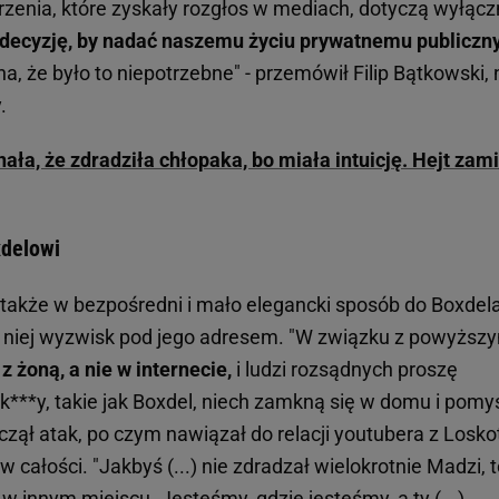
enia, które zyskały rozgłos w mediach, dotyczą wyłącz
 decyzję, by nadać naszemu życiu prywatnemu publiczn
a, że było to niepotrzebne" - przemówił Filip Bątkowski, 
.
ała, że zdradziła chłopaka, bo miała intuicję. Hejt zami
xdelowi
także w bezpośredni i mało elegancki sposób do Boxdela
 w niej wyzwisk pod jego adresem. "W związku z powyższ
 żoną, a nie w internecie,
i ludzi rozsądnych proszę
i k***y, takie jak Boxdel, niech zamkną się w domu i pomy
zął atak, po czym nawiązał do relacji youtubera z Loskot
 całości. "Jakbyś (...) nie zdradzał wielokrotnie Madzi, 
iś w innym miejscu. Jesteśmy, gdzie jesteśmy, a ty (...)