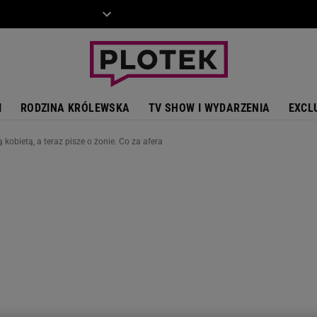
ZIECKO
MOTO
I
RODZINA KRÓLEWSKA
TV SHOW I WYDARZENIA
EXCL
ą kobietą, a teraz pisze o żonie. Co za afera