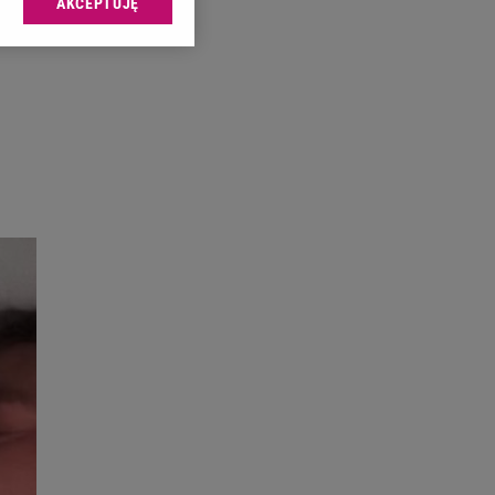
AKCEPTUJĘ
l sp. z o.o., jej
ić swoje preferencje
arzania danych poprzez
ych”. Zmiana ustawień
ach:
 celów identyfikacji.
omiar reklam i treści,