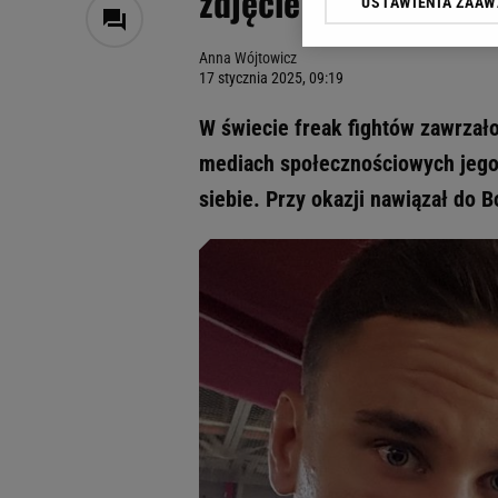
zdjęcie męża z inną 
USTAWIENIA ZAA
Klikając „Akceptuję” wyra
Zaufanych Partnerów i A
Anna Wójtowicz
dotyczące plików cookie,
17 stycznia 2025, 09:19
odnośnik „Ustawienia pr
plików cookie możliwa je
W świecie freak fightów zawrzał
My, nasi Zaufani Partne
mediach społecznościowych jego z
Użycie dokładnych danych
siebie. Przy okazji nawiązał do 
Przechowywanie informacji
badnie odbiorców i uleps