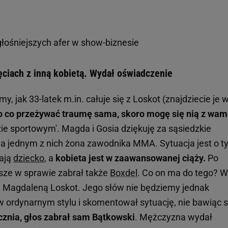
głośniejszych afer w show-biznesie
ęciach z inną kobietą. Wydał oświadczenie
 jak 33-latek m.in. całuje się z Loskot (znajdziecie je 
o co przeżywać traumę sama, skoro mogę się nią z wam
ie sportowym'. Magda i Gosia dziękuję za sąsiedzkie
a na jednym z nich żona zawodnika MMA. Sytuacja jest o ty
ają
dziecko
, a
kobieta jest w zaawansowanej ciąży.
Po
sze w sprawie zabrał także
Boxdel
. Co on ma do tego? W
z Magdaleną Loskot. Jego słów nie będziemy jednak
 ordynarnym stylu i skomentował sytuację, nie bawiąc s
ycznia, głos zabrał sam Bątkowski
. Mężczyzna wydał