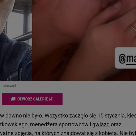
ipbatkowski
OTWÓRZ GALERIĘ
(4)
ów dawno nie było. Wszystko zaczęło się 15 stycznia, kie
 Bątkowskiego, menedżera sportowców i
gwiazd
oraz
tne zdjęcia, na których znajdował się z kobietą. Nie by