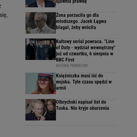
ujawnia prawdę
z
ię,
Żona porzuciła go dla
młodszego. Jacek Łągwa
błagał, żeby wróciła
Kultowy serial powraca. "Line
of Duty - wydział wewnętrzny"
już od czwartku, 6 sierpnia w
BBC First
MATERIAŁ PROMOCYJNY
Księżniczka musi iść do
wojska. Tyle czasu spędzi w
armii
Olbrychski napisał list do
Tuska. Nie kryje oburzenia