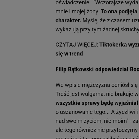
oświadczenie. "Wczorajsze wydarz
mnie i mojej żony.
To ona podjęła
charakter.
Myślę, że z czasem uzn
wykazują przy tym żadnej skruchy
CZYTAJ WIĘCEJ:
Tiktokerka wyzn
się w trend
Filip Bątkowski odpowiedział Bo
We wpisie mężczyzna odniósł się 
Treść jest wulgarna, nie brakuje
wszystkie sprawy będę wyjaśniał z
o uszanowanie tego... A życzliwi 
nad swoim życiem, nie moim" - zac
ale tego również nie przytoczymy w
może i ja, i ty, i ona bylibyśmy dz