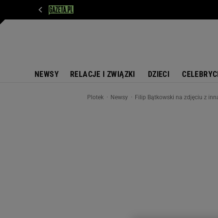
WIADOMOŚCI
NEXT
SPORT
PLOTEK
D
NEWSY
RELACJE I ZWIĄZKI
DZIECI
CELEBRYC
Plotek
Newsy
Filip Bątkowski na zdjęciu z inn