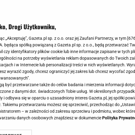
ko, Drogi Użytkowniku,
jąc „Akceptuję”, Gazeta.pl sp. z o.o. oraz jej Zaufani Partnerzy, w tym [
67
.A. będąca spółką powiązaną z Gazeta.pl sp. z o.o., będą przetwarzać T
ail czy identyfikatory plików cookie lub inne informacje zapisane w tych p
gólności na potrzeby wyświetlania reklam dopasowanych do Twoich zain
acjach i w Internecie lub personalizacji treści w nich wyświetlanych. Wyr
cesz wyrazić zgody, chcesz ograniczyć jej zakres lub chcesz wycofać zgo
aawansowanych”.
 być przetwarzane także do celów badania i mierzenia informacji dot
 łączone z danymi dot. świadczonych Tobie usług. W określonych przypad
i odbywa się w oparciu o uzasadniony interes Gazeta.pl, jej spółki powi
. Takiemu przetwarzaniu możesz się sprzeciwić, przechodząc do „Ust
nistratorem – w zależności od zakresu sprzeciwu i podmiotu, wobec które
etwarzaniu danych osobowych znajdziesz w dokumencie
Polityka Prywatn
k fightów. Ciężarna żona dodała