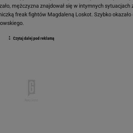
kazało, mężczyzna znajdował się w intymnych sytuacjach 
iczką freak fightów Magdaleną Loskot. Szybko okazało s
tkowskiego.