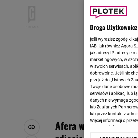
Droga Użytkownicz
jeśli wyrazisz zgodę klika
IAB, jak również Agora S
jak adresy IP, adresy e-m
marketingowych, w szcze
w swoich serwisach, aplik
dobrowolne. Jeśli nie ch
przejdź do „Ustawień Z
Twoje dane osobowe mogą
serwisów i aplikacji lub
danych nie wymaga zgody 
lub Zaufanych Partnerów
lub przez kontakt z admi
Więcej informacji o prz
Afera w świecie frea
Prywatności Agora S.A.