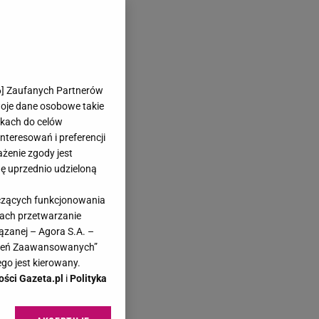
6
] Zaufanych Partnerów
woje dane osobowe takie
likach do celów
teresowań i preferencji
ażenie zgody jest
dę uprzednio udzieloną
yczących funkcjonowania
kach przetwarzanie
ązanej – Agora S.A. –
awień Zaawansowanych”
go jest kierowany.
ości Gazeta.pl
i
Polityka