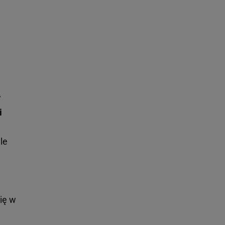
w
i
le
ię w