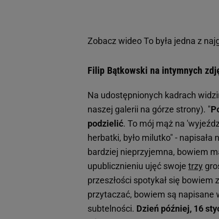
Zobacz wideo
To była jedna z naj
Filip Bątkowski na intymnych zdj
Na udostępnionych kadrach widzimy,
naszej galerii na górze strony). "
P
podzielić
. To mój mąż na 'wyjeźdz
herbatki, było milutko" - napisał
bardziej nieprzyjemna, bowiem m
upublicznieniu ujęć swoje
trzy
gro
przeszłości spotykał się bowiem 
przytaczać, bowiem są napisane w
subtelności.
Dzień później, 16 st