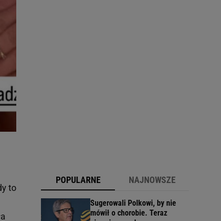
POPULARNE
NAJNOWSZE
dy to
Sugerowali Polkowi, by nie
mówił o chorobie. Teraz
ła