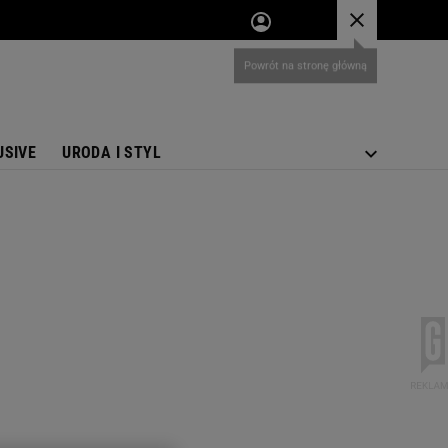
USIVE
URODA I STYL