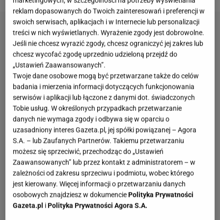
marketingowych, w szczególności na potrzeby wyświetlania
reklam dopasowanych do Twoich zainteresowań i preferencji w
swoich serwisach, aplikacjach i w Internecie lub personalizacji
treści w nich wyświetlanych. Wyrażenie zgody jest dobrowolne.
Jeśli nie chcesz wyrazić zgody, chcesz ograniczyć jej zakres lub
chcesz wycofać zgodę uprzednio udzieloną przejdź do
„Ustawień Zaawansowanych”.
Twoje dane osobowe mogą być przetwarzane także do celów
badania i mierzenia informacji dotyczących funkcjonowania
serwisów i aplikacji lub łączone z danymi dot. świadczonych
Tobie usług. W określonych przypadkach przetwarzanie
danych nie wymaga zgody i odbywa się w oparciu o
uzasadniony interes Gazeta.pl, jej spółki powiązanej – Agora
S.A. – lub Zaufanych Partnerów. Takiemu przetwarzaniu
możesz się sprzeciwić, przechodząc do „Ustawień
Zaawansowanych” lub przez kontakt z administratorem – w
zależności od zakresu sprzeciwu i podmiotu, wobec którego
jest kierowany. Więcej informacji o przetwarzaniu danych
osobowych znajdziesz w dokumencie
Polityka Prywatności
Gazeta.pl
i
Polityka Prywatności Agora S.A.