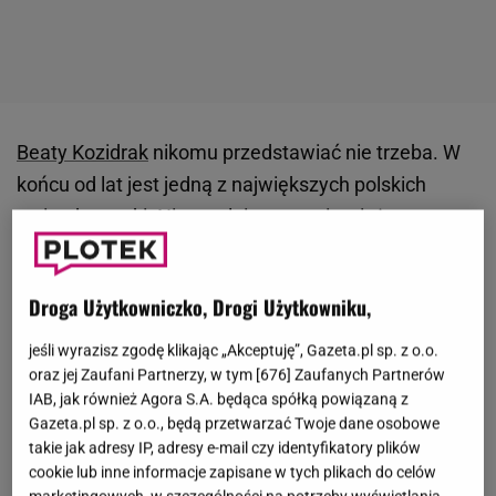
Beaty Kozidrak
nikomu przedstawiać nie trzeba. W
końcu od lat jest jedną z największych polskich
gwiazd
muzyki. Nie zwalnia tempa i wciąż
występuje na scenie, zachwycając publiczność
zarówno swoim głosem, jak i wyglądem.
Beata
Droga Użytkowniczko, Drogi Użytkowniku,
Kozidrak
może bowiem pochwalić się świetną figurą
i długimi nogami, które lubi eksponować w
jeśli wyrazisz zgodę klikając „Akceptuję”, Gazeta.pl sp. z o.o.
odważnych stylizacjach. Jakiś czas temu artystka
oraz jej Zaufani Partnerzy, w tym [
676
] Zaufanych Partnerów
IAB, jak również Agora S.A. będąca spółką powiązaną z
zdradziła, co jest sekretem jej sylwetki. Okazuje się,
Gazeta.pl sp. z o.o., będą przetwarzać Twoje dane osobowe
że przestrzega kilku zasad, ale jedna z nich jest
takie jak adresy IP, adresy e-mail czy identyfikatory plików
najważniejsza - zrezygnowała z jednego produktu.
cookie lub inne informacje zapisane w tych plikach do celów