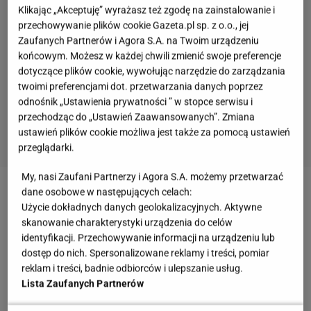
Klikając „Akceptuję” wyrażasz też zgodę na zainstalowanie i
przechowywanie plików cookie Gazeta.pl sp. z o.o., jej
Zaufanych Partnerów i Agora S.A. na Twoim urządzeniu
końcowym. Możesz w każdej chwili zmienić swoje preferencje
dotyczące plików cookie, wywołując narzędzie do zarządzania
twoimi preferencjami dot. przetwarzania danych poprzez
odnośnik „Ustawienia prywatności ” w stopce serwisu i
przechodząc do „Ustawień Zaawansowanych”. Zmiana
ustawień plików cookie możliwa jest także za pomocą ustawień
przeglądarki.
My, nasi Zaufani Partnerzy i Agora S.A. możemy przetwarzać
dane osobowe w następujących celach:
Zobacz wideo
Kozidrak mówi o ślubie. Planuje
Użycie dokładnych danych geolokalizacyjnych. Aktywne
ceremonię?
skanowanie charakterystyki urządzenia do celów
identyfikacji. Przechowywanie informacji na urządzeniu lub
dostęp do nich. Spersonalizowane reklamy i treści, pomiar
Beata Kozidrak zdradziła sekret swojej figury.
reklam i treści, badnie odbiorców i ulepszanie usług.
Wystarczyło, że zrezygnowała z jednego produktu
Lista Zaufanych Partnerów