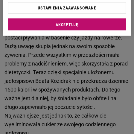
Mogłoby się wydawać, że sekretem takiej figury,
USTAWIENIA ZAAWANSOWANE
jaką może pochwalić się Beata Kozidrak, są ostra
dieta i katorżnicze treningi. Nic bardziej mylnego!
AKCEPTUJĘ
Okazuje się, że artystka preferuje lekkie ćwiczenia w
postaci pływania w basenie czy jazdy na rowerze.
Dużą uwagę skupia jednak na swoim sposobie
żywienia. Przede wszystkim w przeszłości miała
problemy z nadciśnieniem, więc skorzystała z porad
dietetyczki. Teraz dzięki specjalnie ułożonemu
jadłospisowi Beata Kozidrak nie przekracza dziennie
1500 kalorii w spożywanych produktach. Do tego
ważne jest dla niej, by śniadanie było obfite i na
długo zapewniało jej poczucie sytości.
Najważniejsze jest jednak to, że całkowicie
wyeliminowała cukier ze swojego codziennego
jadłospisu.