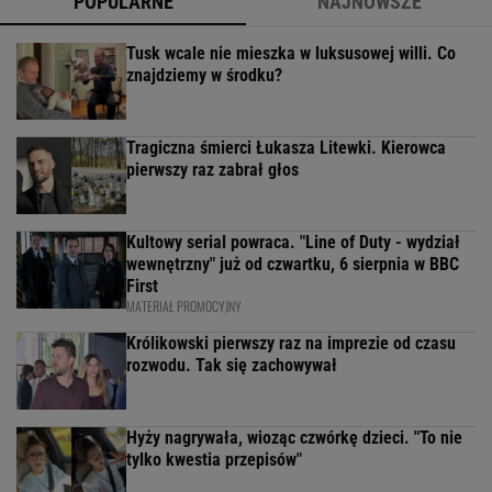
POPULARNE
NAJNOWSZE
Tusk wcale nie mieszka w luksusowej willi. Co
znajdziemy w środku?
Tragiczna śmierci Łukasza Litewki. Kierowca
pierwszy raz zabrał głos
Kultowy serial powraca. "Line of Duty - wydział
wewnętrzny" już od czwartku, 6 sierpnia w BBC
First
MATERIAŁ PROMOCYJNY
Królikowski pierwszy raz na imprezie od czasu
rozwodu. Tak się zachowywał
Hyży nagrywała, wioząc czwórkę dzieci. "To nie
tylko kwestia przepisów"