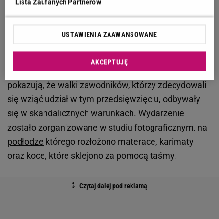
zrezygnował z pracy z federacją i zapowiedział, że
Lista Zaufanych Partnerów
znika całkiem na jakiś czas
USTAWIENIA ZAAWANSOWANE
Skandaliczne warunki podczas Royal Division
AKCEPTUJĘ
Nagrania oraz zdjęcia, które trafiły do sieci,
pokazują, że walki zawodników, którzy zdecydowali
się wziąć udział w tym przedsięwzięciu, odbywały
się w skandalicznych warunkach. Wydarzenie
zostało zorganizowane w studiu fotograficznym, na
podłodze
którego rozłożono materace, karimaty
oraz koce, które sklejono za pomocą taśmy.