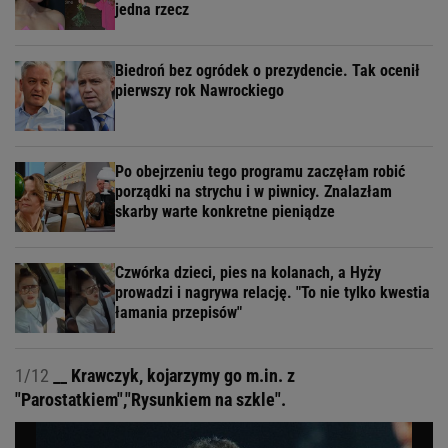
jedna rzecz
Biedroń bez ogródek o prezydencie. Tak ocenił
pierwszy rok Nawrockiego
Po obejrzeniu tego programu zaczęłam robić
porządki na strychu i w piwnicy. Znalazłam
skarby warte konkretne pieniądze
Czwórka dzieci, pies na kolanach, a Hyży
prowadzi i nagrywa relację. "To nie tylko kwestia
łamania przepisów"
1/12
__ Krawczyk, kojarzymy go m.in. z
"Parostatkiem","Rysunkiem na szkle".