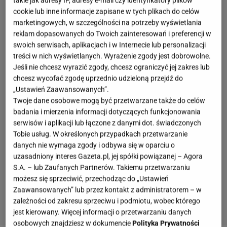
cookie lub inne informacje zapisane w tych plikach do celów
marketingowych, w szczególności na potrzeby wyświetlania
reklam dopasowanych do Twoich zainteresowań i preferencji w
swoich serwisach, aplikacjach i w Internecie lub personalizacji
treści w nich wyświetlanych. Wyrażenie zgody jest dobrowolne.
Jeśli nie chcesz wyrazić zgody, chcesz ograniczyć jej zakres lub
chcesz wycofać zgodę uprzednio udzieloną przejdź do
„Ustawień Zaawansowanych”.
Twoje dane osobowe mogą być przetwarzane także do celów
badania i mierzenia informacji dotyczących funkcjonowania
serwisów i aplikacji lub łączone z danymi dot. świadczonych
Tobie usług. W określonych przypadkach przetwarzanie
danych nie wymaga zgody i odbywa się w oparciu o
uzasadniony interes Gazeta.pl, jej spółki powiązanej – Agora
S.A. – lub Zaufanych Partnerów. Takiemu przetwarzaniu
możesz się sprzeciwić, przechodząc do „Ustawień
Zaawansowanych” lub przez kontakt z administratorem – w
zależności od zakresu sprzeciwu i podmiotu, wobec którego
jest kierowany. Więcej informacji o przetwarzaniu danych
osobowych znajdziesz w dokumencie
Polityka Prywatności