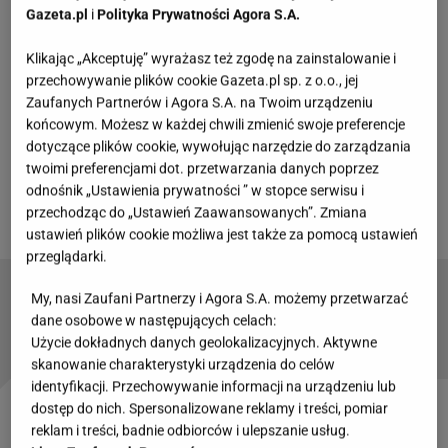
Gazeta.pl
i
Polityka Prywatności Agora S.A.
Royal Division od samego początku budziło wiele
Klikając „Akceptuję” wyrażasz też zgodę na zainstalowanie i
kontrowersji. O wydarzeniu tym stało się głośno za
przechowywanie plików cookie Gazeta.pl sp. z o.o., jej
sprawą absurdalnego pomysłu, jakim miało być
Zaufanych Partnerów i Agora S.A. na Twoim urządzeniu
końcowym. Możesz w każdej chwili zmienić swoje preferencje
starcie
sobowtórów
Władimira Putina
i
Wołodymyra
dotyczące plików cookie, wywołując narzędzie do zarządzania
Zełenskiego
. Ostatecznie wycofano się z tego
twoimi preferencjami dot. przetwarzania danych poprzez
pomysłu, ale nie zrezygnowano z organizacji gali,
odnośnik „Ustawienia prywatności ” w stopce serwisu i
przechodząc do „Ustawień Zaawansowanych”. Zmiana
która odbyła się w sobotę 30 kwietnia.
ustawień plików cookie możliwa jest także za pomocą ustawień
przeglądarki.
Willis kiedyś cieszył się bujną czupryną. Nie
My, nasi Zaufani Partnerzy i Agora S.A. możemy przetwarzać
tylko on. Johnson miał ciemne loki
dane osobowe w następujących celach:
Użycie dokładnych danych geolokalizacyjnych. Aktywne
skanowanie charakterystyki urządzenia do celów
identyfikacji. Przechowywanie informacji na urządzeniu lub
dostęp do nich. Spersonalizowane reklamy i treści, pomiar
Zobacz wideo
Antek Królikowski przeprosił,
reklam i treści, badnie odbiorców i ulepszanie usług.