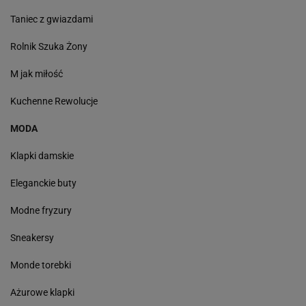
Taniec z gwiazdami
Rolnik Szuka Żony
M jak miłość
Kuchenne Rewolucje
MODA
Klapki damskie
Eleganckie buty
Modne fryzury
Sneakersy
Monde torebki
Ażurowe klapki