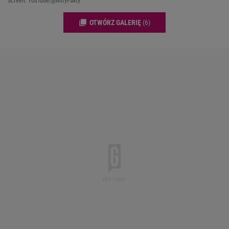
Screen: YouTube/@AntyFakty
OTWÓRZ GALERIĘ
(6)