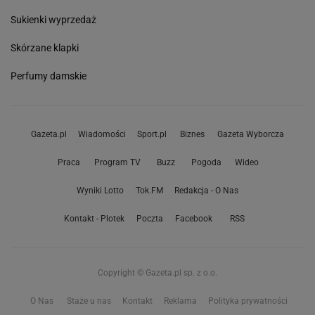
Sukienki wyprzedaż
Skórzane klapki
Perfumy damskie
Gazeta.pl
Wiadomości
Sport.pl
Biznes
Gazeta Wyborcza
Praca
Program TV
Buzz
Pogoda
Wideo
Wyniki Lotto
Tok.FM
Redakcja - O Nas
Kontakt - Plotek
Poczta
Facebook
RSS
Copyright © Gazeta.pl sp. z o.o.
O Nas
Staże u nas
Kontakt
Reklama
Polityka prywatności