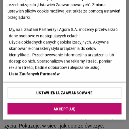
przeziębienie. O jej wypowiedzi było na tyle głośno,
przechodząc do „Ustawień Zaawansowanych”. Zmiana
że trenerka została nominowana w konkursie na
ustawień plików cookie możliwa jest także za pomocą ustawień
Biologiczną Bzdurę Roku, w którym ostatecznie
przeglądarki.
zajęła drugie miejsce. Teraz głośno jest o innej
My, nasi Zaufani Partnerzy i Agora S.A. możemy przetwarzać
wypowiedzi trenerki. Chodzi o robienie lewatywy z
dane osobowe w następujących celach:
czosnku.
Użycie dokładnych danych geolokalizacyjnych. Aktywne
skanowanie charakterystyki urządzenia do celów
identyfikacji. Przechowywanie informacji na urządzeniu lub
Zobacz wideo
Paulina Krupińska o szczegółach
dostęp do nich. Spersonalizowane reklamy i treści, pomiar
przyjaźni z Anną Lewandowską. "Wy jej nie znacie
reklam i treści, badnie odbiorców i ulepszanie usług.
Lista Zaufanych Partnerów
taką, jaka ona jest"
Anna Lewandowska zaleca lewatywę z czosnku na
USTAWIENIA ZAAWANSOWANE
owsiki
AKCEPTUJĘ
Anna Lewandowska
od lat propaguje zdrowy tryb
życia. Pokazuje, w sieci, jak dobrze ćwiczyć,