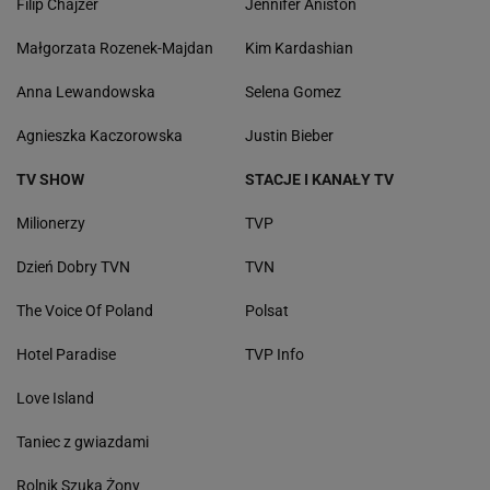
Filip Chajzer
Jennifer Aniston
Małgorzata Rozenek-Majdan
Kim Kardashian
Anna Lewandowska
Selena Gomez
Agnieszka Kaczorowska
Justin Bieber
TV SHOW
STACJE I KANAŁY TV
Milionerzy
TVP
Dzień Dobry TVN
TVN
The Voice Of Poland
Polsat
Hotel Paradise
TVP Info
Love Island
Taniec z gwiazdami
Rolnik Szuka Żony