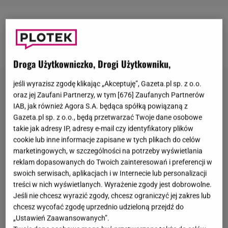
Więcej informacji o celebrytach znajdziesz na stronie
Gazeta.pl
Droga Użytkowniczko, Drogi Użytkowniku,
jeśli wyrazisz zgodę klikając „Akceptuję”, Gazeta.pl sp. z o.o.
oraz jej Zaufani Partnerzy, w tym [
676
] Zaufanych Partnerów
IAB, jak również Agora S.A. będąca spółką powiązaną z
Gazeta.pl sp. z o.o., będą przetwarzać Twoje dane osobowe
takie jak adresy IP, adresy e-mail czy identyfikatory plików
cookie lub inne informacje zapisane w tych plikach do celów
marketingowych, w szczególności na potrzeby wyświetlania
reklam dopasowanych do Twoich zainteresowań i preferencji w
swoich serwisach, aplikacjach i w Internecie lub personalizacji
treści w nich wyświetlanych. Wyrażenie zgody jest dobrowolne.
Jeśli nie chcesz wyrazić zgody, chcesz ograniczyć jej zakres lub
chcesz wycofać zgodę uprzednio udzieloną przejdź do
„Ustawień Zaawansowanych”.