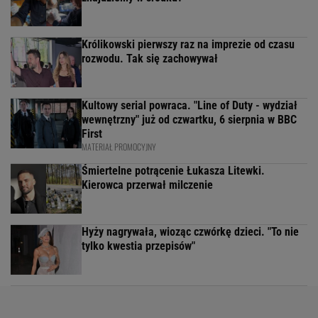
Królikowski pierwszy raz na imprezie od czasu
rozwodu. Tak się zachowywał
Kultowy serial powraca. "Line of Duty - wydział
wewnętrzny" już od czwartku, 6 sierpnia w BBC
First
MATERIAŁ PROMOCYJNY
Śmiertelne potrącenie Łukasza Litewki.
Kierowca przerwał milczenie
Hyży nagrywała, wioząc czwórkę dzieci. "To nie
tylko kwestia przepisów"