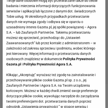
Twoje dane osobowe mogą być przetwarzane także do celów
badania i mierzenia informacji dotyczących funkcjonowania
serwisów i aplikacji lub łączone z danymi dot. świadczonych
Tobie usług. W określonych przypadkach przetwarzanie
danych nie wymaga zgody i odbywa się w oparciu o
uzasadniony interes Gazeta.pl, jej spółki powiązanej – Agora
S.A. – lub Zaufanych Partnerów. Takiemu przetwarzaniu
możesz się sprzeciwić, przechodząc do „Ustawień
Zaawansowanych” lub przez kontakt z administratorem – w
zależności od zakresu sprzeciwu i podmiotu, wobec którego
jest kierowany. Więcej informacji o przetwarzaniu danych
osobowych znajdziesz w dokumencie
Polityka Prywatności
Gazeta.pl
i
Polityka Prywatności Agora S.A.
Klikając „Akceptuję” wyrażasz też zgodę na zainstalowanie i
przechowywanie plików cookie Gazeta.pl sp. z o.o., jej
Zaufanych Partnerów i Agora S.A. na Twoim urządzeniu
końcowym. Możesz w każdej chwili zmienić swoje preferencje
Anna Lewandowska
polecała nacieranie się
dotyczące plików cookie, wywołując narzędzie do zarządzania
smalcem z gęsi jako skuteczny sposób na
twoimi preferencjami dot. przetwarzania danych poprzez
odnośnik „Ustawienia prywatności ” w stopce serwisu i