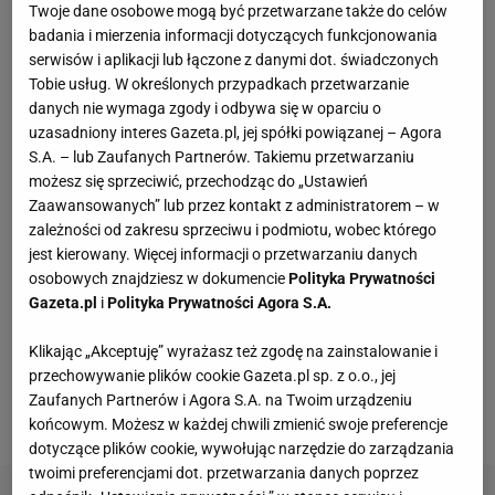
Twoje dane osobowe mogą być przetwarzane także do celów
badania i mierzenia informacji dotyczących funkcjonowania
serwisów i aplikacji lub łączone z danymi dot. świadczonych
Tobie usług. W określonych przypadkach przetwarzanie
danych nie wymaga zgody i odbywa się w oparciu o
uzasadniony interes Gazeta.pl, jej spółki powiązanej – Agora
S.A. – lub Zaufanych Partnerów. Takiemu przetwarzaniu
możesz się sprzeciwić, przechodząc do „Ustawień
Zaawansowanych” lub przez kontakt z administratorem – w
zależności od zakresu sprzeciwu i podmiotu, wobec którego
jest kierowany. Więcej informacji o przetwarzaniu danych
kapif
osobowych znajdziesz w dokumencie
Polityka Prywatności
Gazeta.pl
i
Polityka Prywatności Agora S.A.
Oczkiem w głowie
Mlynkovej
i
Nowickiego
jest ich
syn Piotr. Nawet w prasowym oświadczeniu po
Klikając „Akceptuję” wyrażasz też zgodę na zainstalowanie i
przechowywanie plików cookie Gazeta.pl sp. z o.o., jej
rozwodzie podkreślali, że jest dla nich najważniejszy.
Zaufanych Partnerów i Agora S.A. na Twoim urządzeniu
Wydaje się, że nie rzucali słów na wiatr.
końcowym. Możesz w każdej chwili zmienić swoje preferencje
dotyczące plików cookie, wywołując narzędzie do zarządzania
twoimi preferencjami dot. przetwarzania danych poprzez