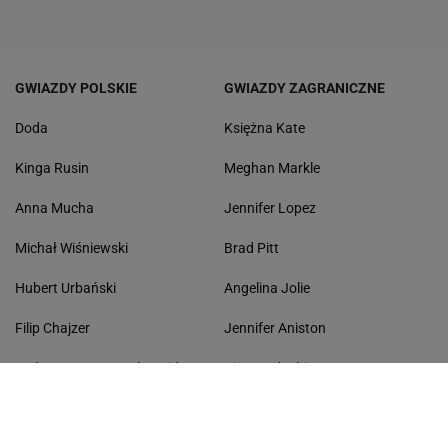
GWIAZDY POLSKIE
GWIAZDY ZAGRANICZNE
Doda
Księżna Kate
Kinga Rusin
Meghan Markle
Anna Mucha
Jennifer Lopez
Michał Wiśniewski
Brad Pitt
Hubert Urbański
Angelina Jolie
Filip Chajzer
Jennifer Aniston
Małgorzata Rozenek-Majdan
Kim Kardashian
Anna Lewandowska
Selena Gomez
Agnieszka Kaczorowska
Justin Bieber