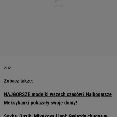
zuz
Zobacz także:
NAJGORSZE modelki wszech czasów? Najbogatsze
Meksykanki pokazały swoje domy!
Soyka, Guzik, Młynkova i inni: Gwiazdy chudną w