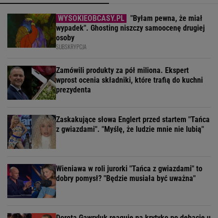
"Byłam pewna, że miał
wypadek". Ghosting niszczy samoocenę drugiej
osoby
SUBSKRYPCJA
Zamówili produkty za pół miliona. Ekspert
wprost ocenia składniki, które trafią do kuchni
prezydenta
Zaskakujące słowa Englert przed startem "Tańca
z gwiazdami". "Myślę, że ludzie mnie nie lubią"
Wieniawa w roli jurorki "Tańca z gwiazdami" to
dobry pomysł? "Będzie musiała być uważna"
Dorota Gawryluk reaguje na krytykę po debacie u