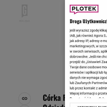
Droga Użytkownicz
jeśli wyrazisz zgodę klika
IAB, jak również Agora S
jak adresy IP, adresy e-m
marketingowych, w szcze
w swoich serwisach, aplik
dobrowolne. Jeśli nie ch
przejdź do „Ustawień Z
Twoje dane osobowe mogą
serwisów i aplikacji lub
danych nie wymaga zgody 
lub Zaufanych Partnerów
lub przez kontakt z admi
Więcej informacji o prz
Córka Pakosińskiej m
Prywatności Agora S.A.