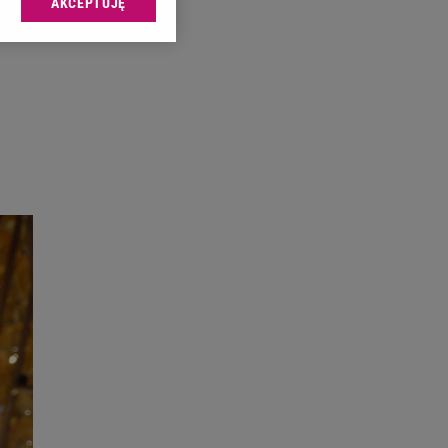
AKCEPTUJĘ
l sp. z o.o., jej
ić swoje preferencje
arzania danych poprzez
ych”. Zmiana ustawień
ach:
 celów identyfikacji.
omiar reklam i treści,