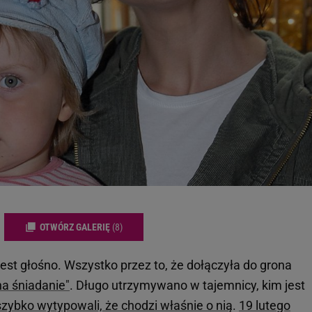
OTWÓRZ GALERIĘ
(8)
est głośno. Wszystko przez to, że dołączyła do grona
na śniadanie"
. Długo utrzymywano w tajemnicy, kim jest
zybko wytypowali, że chodzi właśnie o nią
.
19 lutego