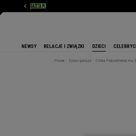
WIADOMOŚCI
NEXT
SPORT
PLOTEK
D
NEWSY
RELACJE I ZWIĄZKI
DZIECI
CELEBRYC
Plotek
Dzieci gwiazd
Córka Pakosińskiej ma 2