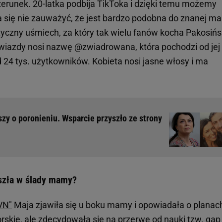
zerunek. 20-latka podbija TikToka i dzięki temu możemy
da się nie zauważyć, że jest bardzo podobna do znanej m
tyczny uśmiech, za który tak wielu fanów kocha Pakosińs
i gwiazdy nosi nazwę @zwiadrowana, która pochodzi od jej
24 tys. użytkowników. Kobieta nosi jasne włosy i ma
zy o poronieniu. Wsparcie przyszło ze strony
szła w ślady mamy?
VN"
Maja zjawiła się u boku mamy i opowiadała o planac
rskie, ale zdecydowała się na przerwę od nauki tzw. gap