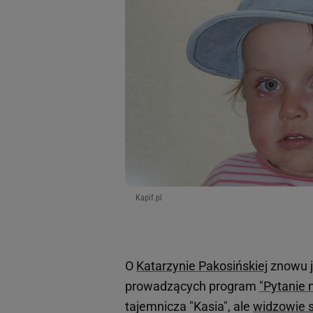
Kapif.pl
O
Katarzynie Pakosińskiej
znowu j
prowadzących program
"Pytanie 
tajemnicza "Kasia", ale
widzowie s