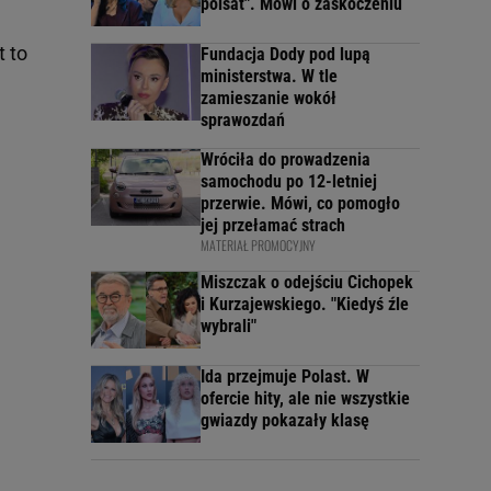
polsat". Mówi o zaskoczeniu
t to
Fundacja Dody pod lupą
ministerstwa. W tle
zamieszanie wokół
sprawozdań
Wróciła do prowadzenia
samochodu po 12-letniej
przerwie. Mówi, co pomogło
jej przełamać strach
MATERIAŁ PROMOCYJNY
Miszczak o odejściu Cichopek
i Kurzajewskiego. "Kiedyś źle
wybrali"
Ida przejmuje Polast. W
ofercie hity, ale nie wszystkie
gwiazdy pokazały klasę