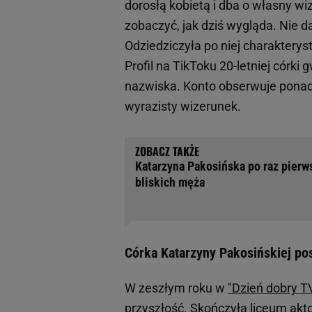
dorosłą kobietą i dba o własny wi
zobaczyć, jak dziś wygląda. Nie 
Odziedziczyła po niej charakterys
Profil na TikToku 20-letniej córk
nazwiska. Konto obserwuje ponad 
wyrazisty wizerunek.
Katarzyna Pakosińska po raz pierws
bliskich męża
Córka Katarzyny Pakosińskiej po
W zeszłym roku w
"Dzień dobry T
przyszłość.
Skończyła liceum akto