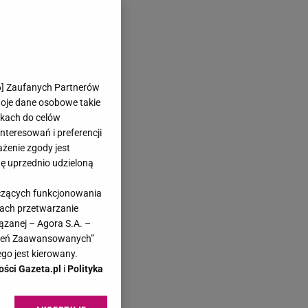
6
] Zaufanych Partnerów
woje dane osobowe takie
likach do celów
teresowań i preferencji
ażenie zgody jest
dę uprzednio udzieloną
yczących funkcjonowania
kach przetwarzanie
ązanej – Agora S.A. –
awień Zaawansowanych”
go jest kierowany.
ości Gazeta.pl
i
Polityka