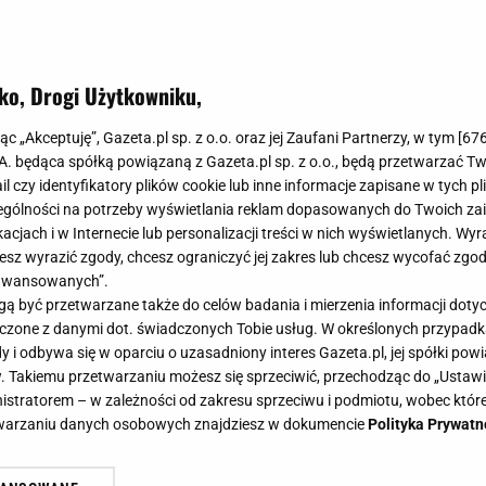
ko, Drogi Użytkowniku,
jąc „Akceptuję”, Gazeta.pl sp. z o.o. oraz jej Zaufani Partnerzy, w tym [
67
.A. będąca spółką powiązaną z Gazeta.pl sp. z o.o., będą przetwarzać T
ail czy identyfikatory plików cookie lub inne informacje zapisane w tych p
gólności na potrzeby wyświetlania reklam dopasowanych do Twoich zain
acjach i w Internecie lub personalizacji treści w nich wyświetlanych. Wyr
cesz wyrazić zgody, chcesz ograniczyć jej zakres lub chcesz wycofać zgo
aawansowanych”.
 być przetwarzane także do celów badania i mierzenia informacji dot
 łączone z danymi dot. świadczonych Tobie usług. W określonych przypad
i odbywa się w oparciu o uzasadniony interes Gazeta.pl, jej spółki powi
. Takiemu przetwarzaniu możesz się sprzeciwić, przechodząc do „Ust
nistratorem – w zależności od zakresu sprzeciwu i podmiotu, wobec które
etwarzaniu danych osobowych znajdziesz w dokumencie
Polityka Prywatn
a 20 lat i robi furorę na TikToku.