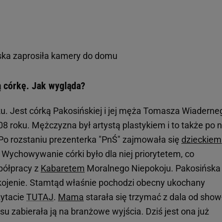
ska zaprosiła kamery do domu
 córkę. Jak wygląda?
u. Jest córką Pakosińskiej i jej męża Tomasza Wiaderneg
8 roku. Mężczyzna był artystą plastykiem i to także po 
 Po rozstaniu prezenterka "PnŚ" zajmowała się
dzieckiem
Wychowywanie córki było dla niej priorytetem, co
półpracy z
Kabaretem
Moralnego Niepokoju. Pakosińska
 ukojenie. Stamtąd właśnie pochodzi obecny ukochany
zytacie
TUTAJ
.
Mama
starała się trzymać z dala od show
su zabierała ją na branżowe wyjścia. Dziś jest ona już