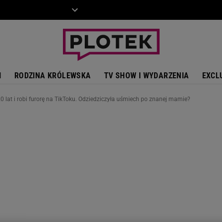
ZIECKO
MOTO
I
RODZINA KRÓLEWSKA
TV SHOW I WYDARZENIA
EXCL
0 lat i robi furorę na TikToku. Odziedziczyła uśmiech po znanej mamie?