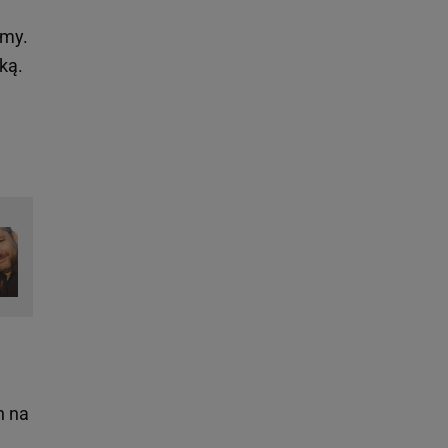
amy.
ką.
h na