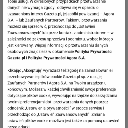
Tobie usług. W określonych przypadkach przetwarzanie
danych nie wymaga zgody i odbywa się w oparciu o
uzasadniony interes Gazeta.pl, jej spółki powiązanej – Agora
S.A. – lub Zaufanych Partnerów. Takiemu przetwarzaniu
możesz się sprzeciwić, przechodząc do „Ustawień
Zaawansowanych” lub przez kontakt z administratorem – w
zależności od zakresu sprzeciwu i podmiotu, wobec którego
jest kierowany. Więcej informacji o przetwarzaniu danych
osobowych znajdziesz w dokumencie
Polityka Prywatności
Gazeta.pl
i
Polityka Prywatności Agora S.A.
Klikając „Akceptuję” wyrażasz też zgodę na zainstalowanie i
przechowywanie plików cookie Gazeta.pl sp. z o.o., jej
Zaufanych Partnerów i Agora S.A. na Twoim urządzeniu
końcowym. Możesz w każdej chwili zmienić swoje preferencje
dotyczące plików cookie, wywołując narzędzie do zarządzania
twoimi preferencjami dot. przetwarzania danych poprzez
odnośnik „Ustawienia prywatności ” w stopce serwisu i
przechodząc do „Ustawień Zaawansowanych”. Zmiana
ustawień plików cookie możliwa jest także za pomocą ustawień
przeglądarki.