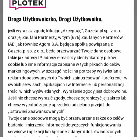
Droga Użytkowniczko, Drogi Użytkowniku,
Maciej Dowbor
i
Joanna Koroniewska
uwielbiają
jeśli wyrazisz zgodę klikając „Akceptuję”, Gazeta.pl sp. z o.o.
podróże i chętnie dzielą się wrażeniami ze swoich
oraz jej Zaufani Partnerzy, w tym [
676
] Zaufanych Partnerów
IAB, jak również Agora S.A. będąca spółką powiązaną z
wyjazdów w mediach społecznościowych. Tak było i
Gazeta.pl sp. z o.o., będą przetwarzać Twoje dane osobowe
tym razem - rodzina, która spędziła
wakacje
w
takie jak adresy IP, adresy e-mail czy identyfikatory plików
Nowym Jorku, podzieliła się swoimi
cookie lub inne informacje zapisane w tych plikach do celów
spostrzeżeniami na temat kosztów pobytu.
marketingowych, w szczególności na potrzeby wyświetlania
reklam dopasowanych do Twoich zainteresowań i preferencji w
Te okazały się naprawdę wysokie.
swoich serwisach, aplikacjach i w Internecie lub personalizacji
treści w nich wyświetlanych. Wyrażenie zgody jest dobrowolne.
Jeśli nie chcesz wyrazić zgody, chcesz ograniczyć jej zakres lub
chcesz wycofać zgodę uprzednio udzieloną przejdź do
„Ustawień Zaawansowanych”.
Twoje dane osobowe mogą być przetwarzane także do celów
badania i mierzenia informacji dotyczących funkcjonowania
serwisów i aplikacji lub łączone z danymi dot. świadczonych