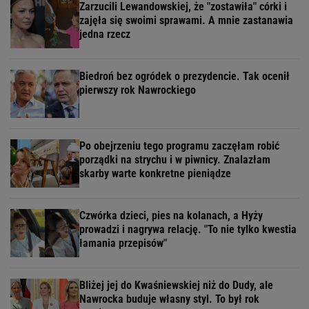
Zarzucili Lewandowskiej, że "zostawiła" córki i
zajęła się swoimi sprawami. A mnie zastanawia
jedna rzecz
Biedroń bez ogródek o prezydencie. Tak ocenił
pierwszy rok Nawrockiego
Po obejrzeniu tego programu zaczęłam robić
porządki na strychu i w piwnicy. Znalazłam
skarby warte konkretne pieniądze
Czwórka dzieci, pies na kolanach, a Hyży
prowadzi i nagrywa relację. "To nie tylko kwestia
łamania przepisów"
Bliżej jej do Kwaśniewskiej niż do Dudy, ale
Nawrocka buduje własny styl. To był rok