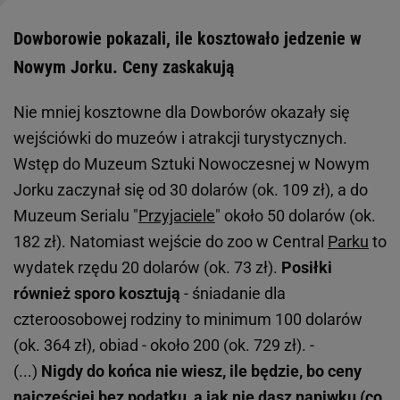
Dowborowie pokazali, ile kosztowało jedzenie w
Nowym Jorku. Ceny zaskakują
Nie mniej kosztowne dla Dowborów okazały się
wejściówki do muzeów i atrakcji turystycznych.
Wstęp do Muzeum Sztuki Nowoczesnej w Nowym
Jorku zaczynał się od 30 dolarów (ok. 109 zł), a do
Muzeum Serialu "
Przyjaciele
" około 50 dolarów (ok.
182 zł). Natomiast wejście do zoo w Central
Parku
to
wydatek rzędu 20 dolarów (ok. 73 zł).
Posiłki
również sporo kosztują
- śniadanie dla
czteroosobowej rodziny to minimum 100 dolarów
(ok. 364 zł), obiad - około 200 (ok. 729 zł). -
(...)
Nigdy do końca nie wiesz, ile będzie, bo ceny
najczęściej bez podatku, a jak nie dasz napiwku (co