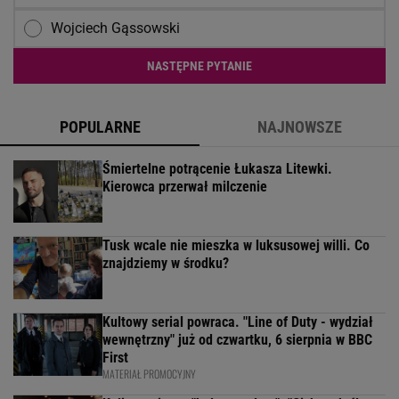
Wojciech Gąssowski
NASTĘPNE PYTANIE
POPULARNE
NAJNOWSZE
Śmiertelne potrącenie Łukasza Litewki.
Kierowca przerwał milczenie
Tusk wcale nie mieszka w luksusowej willi. Co
znajdziemy w środku?
Kultowy serial powraca. "Line of Duty - wydział
wewnętrzny" już od czwartku, 6 sierpnia w BBC
First
MATERIAŁ PROMOCYJNY