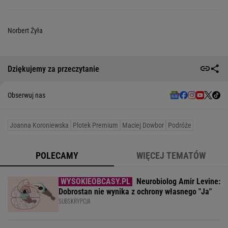
Norbert Żyła
Dziękujemy za przeczytanie
Obserwuj nas
Joanna Koroniewska
Plotek Premium
Maciej Dowbor
Podróże
POLECAMY
WIĘCEJ TEMATÓW
Neurobiolog Amir Levine:
Dobrostan nie wynika z ochrony własnego "Ja"
SUBSKRYPCJA