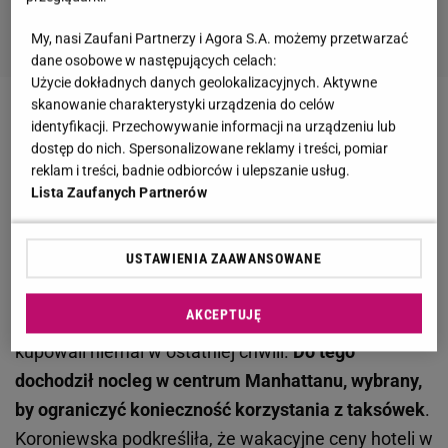
My, nasi Zaufani Partnerzy i Agora S.A. możemy przetwarzać
dane osobowe w następujących celach:
Użycie dokładnych danych geolokalizacyjnych. Aktywne
skanowanie charakterystyki urządzenia do celów
Zobacz wideo
Koroniewska rzadko mówi o córkach.
identyfikacji. Przechowywanie informacji na urządzeniu lub
Tak reagują na reelsy Dowborów
dostęp do nich. Spersonalizowane reklamy i treści, pomiar
reklam i treści, badnie odbiorców i ulepszanie usług.
Lista Zaufanych Partnerów
Dowborowie dzielą się 'paragonami grozy' z USA.
Rodzinne podróże nie są tanie
USTAWIENIA ZAAWANSOWANE
Jak wyznali zakochani na Instagramie, już sam
AKCEPTUJĘ
przelot do miasta był sporym wydatkiem, bo bilety
kupowali niemal w ostatniej chwili.
Do tego
dochodził nocleg w centrum Manhattanu, wybrany,
by ograniczyć konieczność korzystania z taksówek
.
Koroniewska podkreśliła, że wakacyjne ceny hoteli w