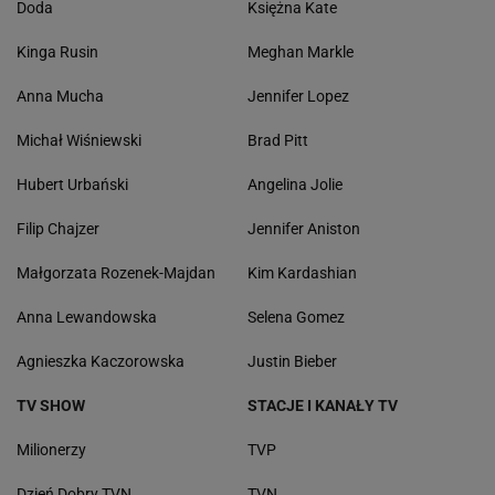
Doda
Księżna Kate
Kinga Rusin
Meghan Markle
Anna Mucha
Jennifer Lopez
Michał Wiśniewski
Brad Pitt
Hubert Urbański
Angelina Jolie
Filip Chajzer
Jennifer Aniston
Małgorzata Rozenek-Majdan
Kim Kardashian
Anna Lewandowska
Selena Gomez
Agnieszka Kaczorowska
Justin Bieber
TV SHOW
STACJE I KANAŁY TV
Milionerzy
TVP
Dzień Dobry TVN
TVN