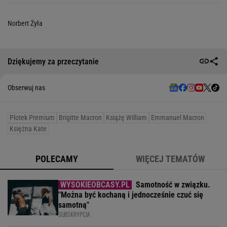
Norbert Żyła
Dziękujemy za przeczytanie
Obserwuj nas
Plotek Premium
Brigitte Macron
Książę William
Emmanuel Macron
Księżna Kate
POLECAMY
WIĘCEJ TEMATÓW
Samotność w związku.
"Można być kochaną i jednocześnie czuć się
samotną"
SUBSKRYPCJA