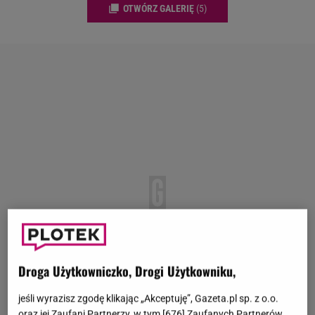
OTWÓRZ GALERIĘ
(5)
Droga Użytkowniczko, Drogi Użytkowniku,
jeśli wyrazisz zgodę klikając „Akceptuję”, Gazeta.pl sp. z o.o.
oraz jej Zaufani Partnerzy, w tym [
676
] Zaufanych Partnerów