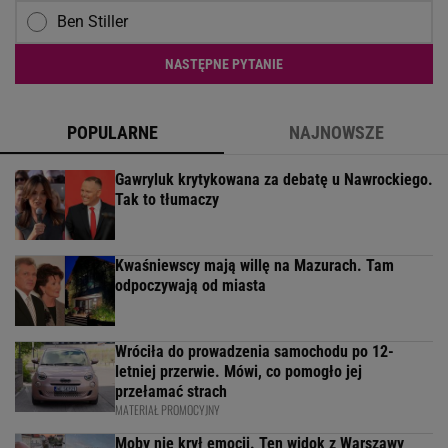
Ben Stiller
NASTĘPNE PYTANIE
POPULARNE
NAJNOWSZE
Gawryluk krytykowana za debatę u Nawrockiego.
Tak to tłumaczy
Kwaśniewscy mają willę na Mazurach. Tam
odpoczywają od miasta
Wróciła do prowadzenia samochodu po 12-
letniej przerwie. Mówi, co pomogło jej
przełamać strach
MATERIAŁ PROMOCYJNY
Moby nie krył emocji. Ten widok z Warszawy