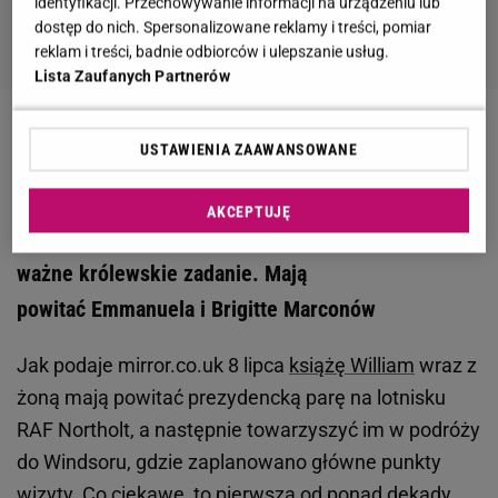
identyfikacji. Przechowywanie informacji na urządzeniu lub
dostęp do nich. Spersonalizowane reklamy i treści, pomiar
reklam i treści, badnie odbiorców i ulepszanie usług.
Lista Zaufanych Partnerów
Zobacz wideo
Sablewska ocenia stylizacje księżnej
USTAWIENIA ZAAWANSOWANE
Kate i Agaty Dudy
AKCEPTUJĘ
Kate Middleton z księciem Williamem otrzymają
ważne królewskie zadanie. Mają
powitać Emmanuela i Brigitte Marconów
Jak podaje mirror.co.uk 8 lipca
książę William
wraz z
żoną mają powitać prezydencką parę na lotnisku
RAF Northolt, a następnie towarzyszyć im w podróży
do Windsoru, gdzie zaplanowano główne punkty
wizyty. Co ciekawe, to pierwsza od ponad dekady