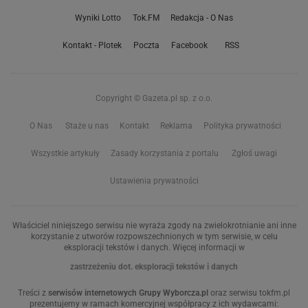
Wyniki Lotto
Tok.FM
Redakcja - O Nas
Kontakt - Plotek
Poczta
Facebook
RSS
Copyright © Gazeta.pl sp. z o.o.
O Nas
Staże u nas
Kontakt
Reklama
Polityka prywatności
Wszystkie artykuły
Zasady korzystania z portalu
Zgłoś uwagi
Ustawienia prywatności
Właściciel niniejszego serwisu nie wyraża zgody na zwielokrotnianie ani inne
korzystanie z utworów rozpowszechnionych w tym serwisie, w celu
eksploracji tekstów i danych. Więcej informacji w
zastrzeżeniu dot. eksploracji tekstów i danych
Treści z
serwisów internetowych Grupy Wyborcza.pl
oraz serwisu tokfm.pl
prezentujemy w ramach komercyjnej współpracy z ich wydawcami: