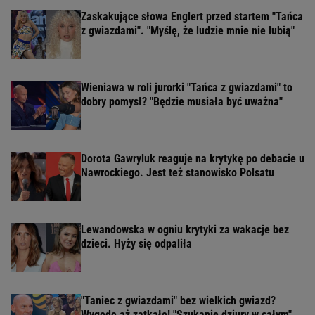
Zaskakujące słowa Englert przed startem "Tańca
z gwiazdami". "Myślę, że ludzie mnie nie lubią"
Wieniawa w roli jurorki "Tańca z gwiazdami" to
dobry pomysł? "Będzie musiała być uważna"
Dorota Gawryluk reaguje na krytykę po debacie u
Nawrockiego. Jest też stanowisko Polsatu
Lewandowska w ogniu krytyki za wakacje bez
dzieci. Hyży się odpaliła
"Taniec z gwiazdami" bez wielkich gwiazd?
Wygodę aż zatkało! "Szukanie dziury w całym"