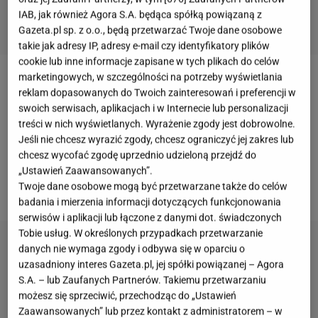
IAB, jak również Agora S.A. będąca spółką powiązaną z
Gazeta.pl sp. z o.o., będą przetwarzać Twoje dane osobowe
takie jak adresy IP, adresy e-mail czy identyfikatory plików
cookie lub inne informacje zapisane w tych plikach do celów
marketingowych, w szczególności na potrzeby wyświetlania
Kate Middleton
powróci do książęcych obowiązków
reklam dopasowanych do Twoich zainteresowań i preferencji w
z bardzo ważną rolą. Jak ogłosił
Pałac Kensington
,
swoich serwisach, aplikacjach i w Internecie lub personalizacji
treści w nich wyświetlanych. Wyrażenie zgody jest dobrowolne.
księżna wraz z mężem weźmie udział w oficjalnym
Jeśli nie chcesz wyrazić zgody, chcesz ograniczyć jej zakres lub
powitaniu prezydenta Francji
Emmanuela Macrona
i
chcesz wycofać zgodę uprzednio udzieloną przejdź do
jego żony
Brigitte
, którzy przylecą do
Wielkiej Brytanii
„Ustawień Zaawansowanych”.
Twoje dane osobowe mogą być przetwarzane także do celów
z dwudniową wizytą państwową.
badania i mierzenia informacji dotyczących funkcjonowania
serwisów i aplikacji lub łączone z danymi dot. świadczonych
Tobie usług. W określonych przypadkach przetwarzanie
danych nie wymaga zgody i odbywa się w oparciu o
uzasadniony interes Gazeta.pl, jej spółki powiązanej – Agora
S.A. – lub Zaufanych Partnerów. Takiemu przetwarzaniu
możesz się sprzeciwić, przechodząc do „Ustawień
Zaawansowanych” lub przez kontakt z administratorem – w