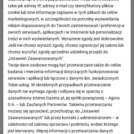
takie jak adresy IP, adresy e-mail czy identyfikatory plików
cookie lub inne informacje zapisane w tych plikach do celów
marketingowych, w szczególności na potrzeby wyświetlania
Baleriny wiosna - lato 2021
reklam dopasowanych do Twoich zainteresowań i preferencji w
swoich serwisach, aplikacjach i w Internecie lub personalizacji
Baleriny to jedne
z
najwygodniejszych i najbardziej
treści w nich wyświetlanych. Wyrażenie zgody jest dobrowolne.
Jeśli nie chcesz wyrazić zgody, chcesz ograniczyć jej zakres lub
praktycznych modeli butów, jakie są dostępne na
chcesz wycofać zgodę uprzednio udzieloną przejdź do
rynku.
Prym wiodą głównie wiosną i latem, ale
„Ustawień Zaawansowanych”.
można jest nosić też wczesną jesienią i w ciągu
Twoje dane osobowe mogą być przetwarzane także do celów
badania i mierzenia informacji dotyczących funkcjonowania
całego roku np. na wyjątkowe okazje. Kobiety
serwisów i aplikacji lub łączone z danymi dot. świadczonych
uwielbiają je za uniwersalność - pasują do wielu
Tobie usług. W określonych przypadkach przetwarzanie
stylizacji i zapewniają komfort w każdej sytuacji.
danych nie wymaga zgody i odbywa się w oparciu o
Wybrałyśmy 12 modeli na wiosnę i lato 2021w
uzasadniony interes Gazeta.pl, jej spółki powiązanej – Agora
S.A. – lub Zaufanych Partnerów. Takiemu przetwarzaniu
najmodniejszych kolorach sezonu. Zobacz, który
możesz się sprzeciwić, przechodząc do „Ustawień
model warto mieć w szafie.
Zaawansowanych” lub przez kontakt z administratorem – w
zależności od zakresu sprzeciwu i podmiotu, wobec którego
jest kierowany. Więcej informacji o przetwarzaniu danych