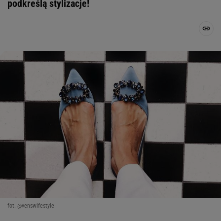
podkreślą stylizacje!
fot. @venswifestyle