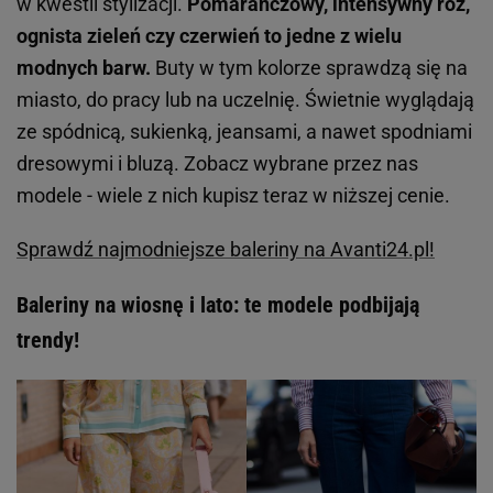
w kwestii stylizacji.
Pomarańczowy, intensywny róż,
ognista zieleń czy czerwień to jedne z wielu
modnych barw.
Buty w tym kolorze sprawdzą się na
miasto, do pracy lub na uczelnię. Świetnie wyglądają
ze spódnicą, sukienką, jeansami, a nawet spodniami
dresowymi i bluzą. Zobacz wybrane przez nas
modele - wiele z nich kupisz teraz w niższej cenie.
Sprawdź najmodniejsze baleriny na Avanti24.pl!
Baleriny na wiosnę i lato: te modele podbijają
trendy!