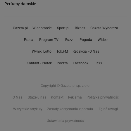
Perfumy damskie
Gazeta.pl
Wiadomości
Sport.pl
Biznes
Gazeta Wyborcza
Praca
Program TV
Buzz
Pogoda
Wideo
Wyniki Lotto
Tok.FM
Redakcja - O Nas
Kontakt - Plotek
Poczta
Facebook
RSS
Copyright © Gazeta.pl sp. z o.o.
O Nas
Staże u nas
Kontakt
Reklama
Polityka prywatności
Wszystkie artykuły
Zasady korzystania z portalu
Zgłoś uwagi
Ustawienia prywatności