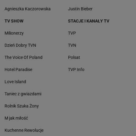
Agnieszka Kaczorowska
Justin Bieber
TV SHOW
STACJE I KANAŁY TV
Milionerzy
TVP
Dzień Dobry TVN
TVN
The Voice Of Poland
Polsat
Hotel Paradise
TVP Info
Love Island
Taniec z gwiazdami
Rolnik Szuka Żony
M jak miłość
Kuchenne Rewolucje