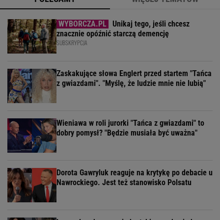
Unikaj tego, jeśli chcesz
znacznie opóźnić starczą demencję
SUBSKRYPCJA
Zaskakujące słowa Englert przed startem "Tańca
z gwiazdami". "Myślę, że ludzie mnie nie lubią"
Wieniawa w roli jurorki "Tańca z gwiazdami" to
dobry pomysł? "Będzie musiała być uważna"
Dorota Gawryluk reaguje na krytykę po debacie u
Nawrockiego. Jest też stanowisko Polsatu