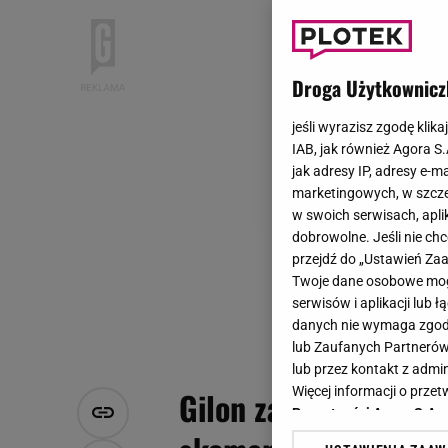
Droga Użytkownicz
jeśli wyrazisz zgodę klika
IAB, jak również Agora S
jak adresy IP, adresy e-m
marketingowych, w szcze
w swoich serwisach, aplik
dobrowolne. Jeśli nie ch
przejdź do „Ustawień Z
Twoje dane osobowe mogą
serwisów i aplikacji lub
danych nie wymaga zgody 
lub Zaufanych Partnerów
lub przez kontakt z admi
Więcej informacji o prz
Gilon zareagowała na
Prywatności Agora S.A.