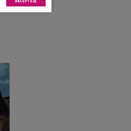
AKCEPTUJĘ
l sp. z o.o., jej
ić swoje preferencje
arzania danych poprzez
ych”. Zmiana ustawień
ach:
,
 celów identyfikacji.
omiar reklam i treści,