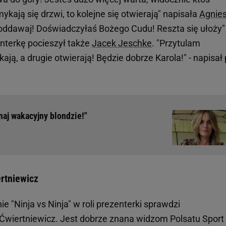
mykają się drzwi, to kolejne się otwierają" napisała
Agnie
 poddawaj! Doświadczyłaś Bożego Cudu! Reszta się ułoży" 
enterkę pocieszył także
Jacek Jeschke
. "Przytulam
ają, a drugie otwierają! Będzie dobrze Karola!" - napisał
naj wakacyjny blondzie!"
ertniewicz
"Ninja vs Ninja" w roli prezenterki sprawdzi
 Ćwiertniewicz. Jest dobrze znana widzom Polsatu Sport 